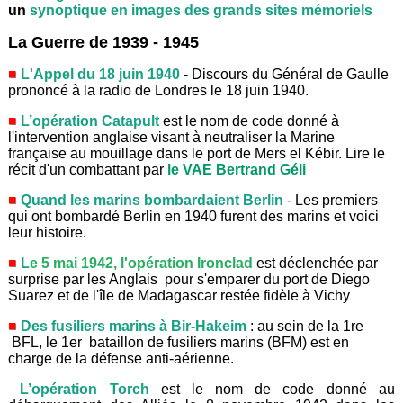
un
synoptique en images des grands sites mémoriels
La Guerre de 1939 - 1945
L'Appel du 18 juin 1940
- Discours du Général de Gaulle
prononcé à la radio de Londres le 18 juin 1940.
L’opération Catapult
est le nom de code donné à
l'intervention anglaise visant à neutraliser la Marine
française au mouillage dans le port de Mers el Kébir. Lire le
récit d'un combattant par
le VAE Bertrand Géli
Quand les marins bombardaient Berlin
- Les premiers
qui ont bombardé Berlin en 1940 furent des marins et voici
leur histoire.
L
e 5 mai 1942, l'opération Ironclad
est déclenchée par
surprise par les Anglais pour s'emparer du port de Diego
Suarez et de l'île de Madagascar restée fidèle à Vichy
Des fusiliers marins à Bir-Hakeim
: au sein de la 1re
BFL, le 1er bataillon de fusiliers marins (BFM) est en
charge de la défense anti-aérienne.
L’opération Torch
est le nom de code donné au