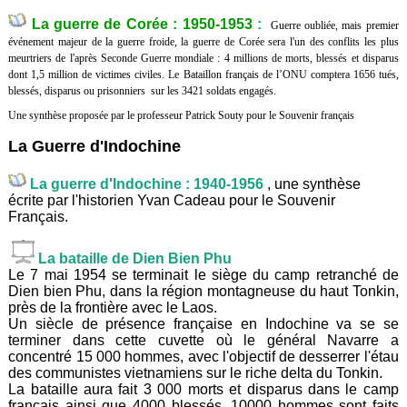
La guerre de Corée : 1950-1953
:
Guerre oubliée, mais premier
événement majeur de la guerre froide, la guerre de Corée sera l'un des conflits les plus
meurtriers de l'après Seconde Guerre mondiale : 4 millions de morts, blessés et disparus
dont 1,5 million de victimes civiles. Le Bataillon français de l’ONU comptera 1656 tués,
blessés, disparus ou prisonniers sur les 3421 soldats engagés.
Une synthèse proposée par le professeur Patrick Souty pour le Souvenir français
La Guerre d'Indochine
La guerre d'Indochine : 1940-1956
, une synthèse
écrite par l'historien Yvan Cadeau pour le Souvenir
Français.
La bataille de Dien Bien Phu
Le 7 mai 1954 se terminait le siège du camp retranché de
Dien bien Phu, dans la région montagneuse du haut Tonkin,
près de la frontière avec le Laos.
Un siècle de présence française en Indochine va se se
terminer dans cette cuvette où le général Navarre a
concentré 15 000 hommes, avec l'objectif de desserrer l'étau
des communistes vietnamiens sur le riche delta du Tonkin.
La bataille aura fait 3 000 morts et disparus dans le camp
français ainsi que 4000 blessés, 10000 hommes sont faits