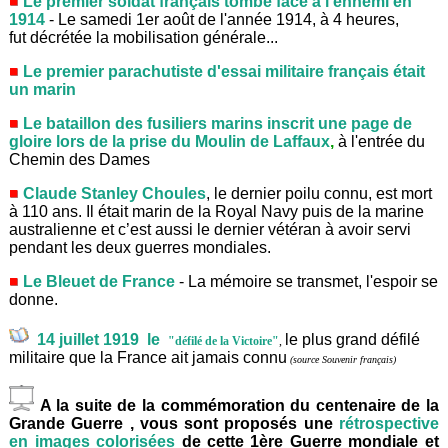
Le premier soldat français tombé face à l'ennemi en
1914
- Le samedi 1er août de l'année 1914, à 4 heures,
fut décrétée la mobilisation générale...
Le premier parachutiste d'essai militaire français était
un marin
Le bataillon des fusiliers marins inscrit une page de
gloire lors de la prise du Moulin de Laffaux
,
à l'entrée du
Chemin des Dames
Claude Stanley Choules
, le dernier poilu connu, est mort
à 110 ans. Il était marin de la Royal Navy puis de la marine
australienne et c’est aussi le dernier vétéran à avoir servi
pendant les deux guerres mondiales.
Le Bleuet de France
- La mémoire se transmet, l'espoir se
donne.
14 juillet 1919 le
le plus grand défilé
"défilé de la Victoire"
,
militaire que la France ait jamais connu
(source Souvenir français)
A la suite de la commémoration du centenaire de la
Grande Guerre , vous sont proposés une
rétrospective
en images colorisées
de cette 1ère Guerre mondiale et