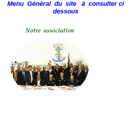
Menu Général du site à consulter ci
dessous
La vocation « marine » en Lot-et- Garonne
Le Conseil d’administration et son Bureau