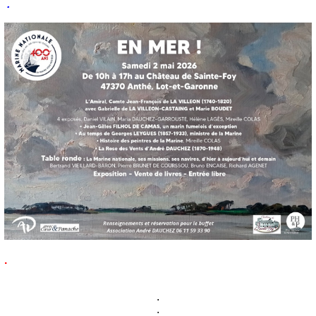
.
.
.
.