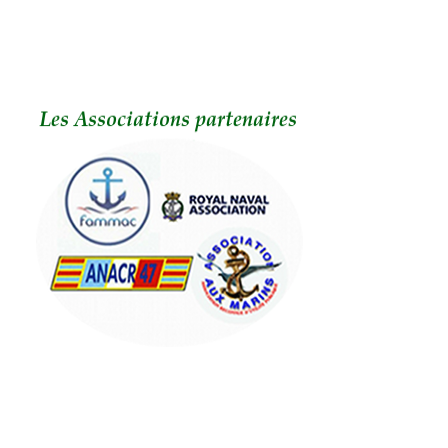
Les Associations patriotiques du Fumélois