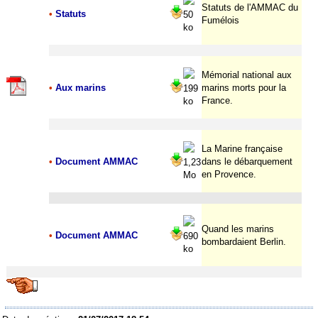
Statuts de l'AMMAC du
•
Statuts
50
Fumélois
ko
Mémorial national aux
•
Aux marins
marins morts pour la
199
France.
ko
La Marine française
•
Document AMMAC
dans le débarquement
1,23
en Provence.
Mo
Quand les marins
•
Document AMMAC
690
bombardaient Berlin.
ko