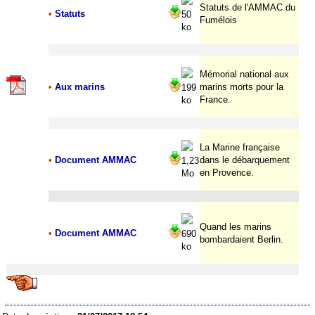
Statuts de l'AMMAC du
•
Statuts
50
Fumélois
ko
Mémorial national aux
•
Aux marins
marins morts pour la
199
France.
ko
La Marine française
•
Document AMMAC
dans le débarquement
1,23
en Provence.
Mo
Quand les marins
•
Document AMMAC
690
bombardaient Berlin.
ko