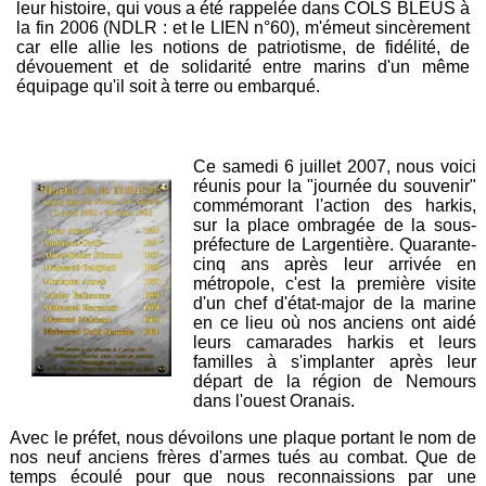
leur histoire, qui vous a été rappelée dans COLS BLEUS à
la fin 2006 (NDLR : et le LIEN n°60), m'émeut sincèrement
car elle allie les notions de patriotisme, de fidélité, de
dévouement et de solidarité entre marins d'un même
équipage qu'il soit à terre ou embarqué.
Ce samedi 6 juillet 2007, nous voici
réunis pour la "journée du souvenir"
commémorant l'action des harkis,
sur la place ombragée de la sous-
préfecture de Largentière. Quarante-
cinq ans après leur arrivée en
métropole, c'est la première visite
d'un chef d'état-major de la marine
en ce lieu où nos anciens ont aidé
leurs camarades harkis et leurs
familles à s'implanter après leur
départ de la région de Nemours
dans l'ouest Oranais.
Avec le préfet, nous dévoilons une plaque portant le nom de
nos neuf anciens frères d'armes tués au combat. Que de
temps écoulé pour que nous reconnaissions par une