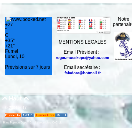
Notre
partenai
+
27
°
C
+
35°
MENTIONS LEGALES
+
21°
Fumel
Email Président :
Lundi, 10
roger.moeskops@yahoo.com
Prévisions sur 7 jours
Email secrétaire :
fafadora@hotmail.fr
Haut


© 2004-2017
Skins Papinou GuppY 5
Licence Libre CeCILL