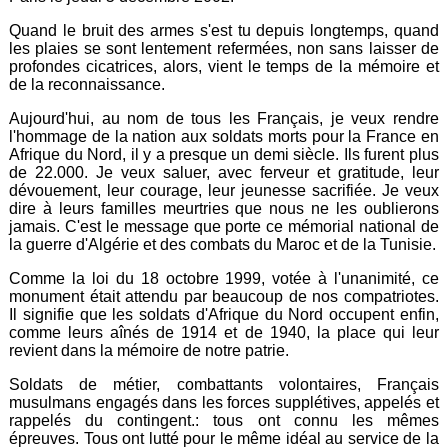
Quand le bruit des armes s'est tu depuis longtemps, quand
les plaies se sont lentement refermées, non sans laisser de
profondes cicatrices, alors, vient le temps de la mémoire et
de la reconnaissance.
Aujourd'hui, au nom de tous les Français, je veux rendre
l'hommage de la nation aux soldats morts pour la France en
Afrique du Nord, il y a presque un demi siècle. Ils furent plus
de 22.000. Je veux saluer, avec ferveur et gratitude, leur
dévouement, leur courage, leur jeunesse sacrifiée. Je veux
dire à leurs familles meurtries que nous ne les oublierons
jamais. C'est le message que porte ce mémorial national de
la guerre d'Algérie et des combats du Maroc et de la Tunisie.
Comme la loi du 18 octobre 1999, votée à l'unanimité, ce
monument était attendu par beaucoup de nos compatriotes.
Il signifie que les soldats d'Afrique du Nord occupent enfin,
comme leurs aînés de 1914 et de 1940, la place qui leur
revient dans la mémoire de notre patrie.
Soldats de métier, combattants volontaires, Français
musulmans engagés dans les forces supplétives, appelés et
rappelés du contingent.: tous ont connu les mêmes
épreuves. Tous ont lutté pour le même idéal au service de la