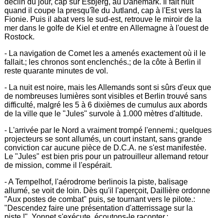
déclin du jour, cap sur Esbjerg, au Danemark. Il fait nuit
quand il coupe la presqu'île du Jutland, cap à l'Est vers la
Fionie. Puis il abat vers le sud-est, retrouve le miroir de la
mer dans le golfe de Kiel et entre en Allemagne à l'ouest de
Rostock.
- La navigation de Comet les a amenés exactement où il le
fallait.; les chronos sont enclenchés.; de la côte à Berlin il
reste quarante minutes de vol.
- La nuit est noire, mais les Allemands sont si sûrs d'eux que
de nombreuses lumières sont visibles et Berlin trouvé sans
difficulté, malgré les 5 à 6 dixièmes de cumulus aux abords
de la ville que le "Jules" survole à 1.000 mètres d'altitude.
- L'arrivée par le Nord a vraiment trompé l'ennemi.; quelques
projecteurs se sont allumés, un court instant, sans grande
conviction car aucune pièce de D.C.A. ne s'est manifestée.
Le "Jules" est bien pris pour un patrouilleur allemand retour
de mission, comme il l'espérait.
- A Tempelhof, l'aérodrome berlinois la piste, balisage
allumé, se voit de loin. Dès qu'il l'aperçoit, Daillière ordonne
"Aux postes de combat" puis, se tournant vers le pilote.:
"Descendez faire une présentation d'atterrissage sur la
piste.!". Yonnet s'exécute, écoutons-le raconter.: