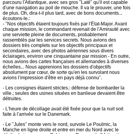
parcouru l'Atlantique, avec ses gros "Laté" qu'il est capable
d'une navigation au poil de mouche. Il va le prouver, une fois
de plus. Oh, dira-t-il plus tard, avec de bons documents...
écoutons-le.:
- "Nos objectifs étaient toujours fixés par l'État-Major. Avant
chaque mission, le commandant revenait de l'Amirauté avec
une serviette pleine de documents, probablement
rassemblés par les services secrets. Nous avions des
dossiers très complets sur les objectifs principaux et
secondaires, avec des photos aériennes sous divers
éclairages, environ une cinquantaine par mission - En outre,
nous avions des cartes françaises et allemandes à diverses
échelles... Nous apprenions les dossiers d'objectifs
absolument par cœur, de sorte qu'en les survolant nous
avions l'impression d'être en pays déjà connu".
- Les consignes étaient strictes.: défense de bombarder la
ville.; seules des usines situées en banlieue devaient être
détruites.
- L'heure de décollage avait été fixée pour que la nuit soit
faite à l'arrivée sur le Danemark.
- Le "Jules" monte vers le nord, survole Le Poulmic, la
Manche en ligne droite et entre en mer du Nord avec le