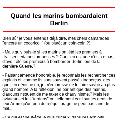
Quand les marins bombardaient
Berlin
Bien sûr je vous entends déjà dire, mes chers camarades
"encore un cocorico !" (ou plutôt un coin-coin.?).
- Mais qu'y puis-je si les marins ont été les premiers à
réaliser certaines prouesses.? Car c'en est une n'est-ce pas,
d'avoir été les premiers à bombarder Berlin lors de la
dernière Guerre.?
- Faisant amende honorable, je reconnais les rechercher ces
exploits et, comme ils sont souvent passés inaperçus, dès
que j'en déniche un, je m'empresse de le faire savoir au plus
grand nombre. A la réflexion, ne parlant que des marins,
d'aucuns risquent de me taxer de chauvinisme.? Mais les
aviateurs et les "terriens" ont tellement écrit sur les gens de
leur Arme qu'un peu de rééquilibrage ne peut pas faire de
mal...
- Ce qui est peut-être le plus curieux, dans ces exploits