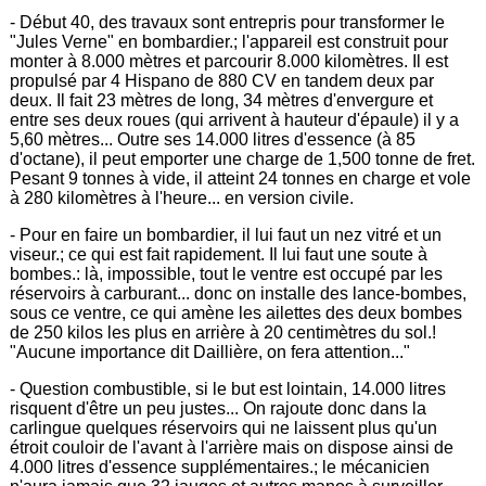
- Début 40, des travaux sont entrepris pour transformer le
"Jules Verne" en bombardier.; l'appareil est construit pour
monter à 8.000 mètres et parcourir 8.000 kilomètres. Il est
propulsé par 4 Hispano de 880 CV en tandem deux par
deux. Il fait 23 mètres de long, 34 mètres d'envergure et
entre ses deux roues (qui arrivent à hauteur d'épaule) il y a
5,60 mètres... Outre ses 14.000 litres d'essence (à 85
d'octane), il peut emporter une charge de 1,500 tonne de fret.
Pesant 9 tonnes à vide, il atteint 24 tonnes en charge et vole
à 280 kilomètres à l'heure... en version civile.
- Pour en faire un bombardier, il lui faut un nez vitré et un
viseur.; ce qui est fait rapidement. Il lui faut une soute à
bombes.: là, impossible, tout le ventre est occupé par les
réservoirs à carburant... donc on installe des lance-bombes,
sous ce ventre, ce qui amène les ailettes des deux bombes
de 250 kilos les plus en arrière à 20 centimètres du sol.!
"Aucune importance dit Daillière, on fera attention..."
- Question combustible, si le but est lointain, 14.000 litres
risquent d'être un peu justes... On rajoute donc dans la
carlingue quelques réservoirs qui ne laissent plus qu'un
étroit couloir de l'avant à l'arrière mais on dispose ainsi de
4.000 litres d'essence supplémentaires.; le mécanicien