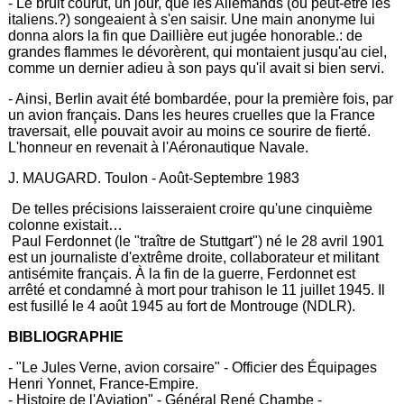
- Le bruit courut, un jour, que les Allemands (ou peut-être les
italiens.?) songeaient à s'en saisir. Une main anonyme lui
donna alors la fin que Daillière eut jugée honorable.: de
grandes flammes le dévorèrent, qui montaient jusqu'au ciel,
comme un dernier adieu à son pays qu'il avait si bien servi.
- Ainsi, Berlin avait été bombardée, pour la première fois, par
un avion français. Dans les heures cruelles que la France
traversait, elle pouvait avoir au moins ce sourire de fierté.
L'honneur en revenait à l'Aéronautique Navale.
J. MAUGARD. Toulon - Août-Septembre 1983
De telles précisions laisseraient croire qu'une cinquième
colonne existait…
Paul Ferdonnet (le "traître de Stuttgart") né le 28 avril 1901
est un journaliste d'extrême droite, collaborateur et militant
antisémite français. À la fin de la guerre, Ferdonnet est
arrêté et condamné à mort pour trahison le 11 juillet 1945. Il
est fusillé le 4 août 1945 au fort de Montrouge (NDLR).
BIBLIOGRAPHIE
- "Le Jules Verne, avion corsaire" - Officier des Équipages
Henri Yonnet, France-Empire.
- Histoire de l'Aviation" - Général René Chambe -