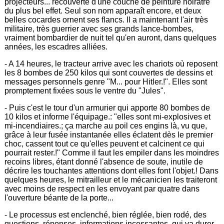
projecteurs... recouverte d'une couche de peinture noirâtre
du plus bel effet. Seul son nom apparaît encore, et deux
belles cocardes ornent ses flancs. Il a maintenant l'air très
militaire, très guerrier avec ses grands lance-bombes,
vraiment bombardier de nuit tel qu'en auront, dans quelques
années, les escadres alliées.
- A 14 heures, le tracteur arrive avec les chariots où reposent
les 8 bombes de 250 kilos qui sont couvertes de dessins et
messages personnels genre "M... pour Hitler.!". Elles sont
promptement fixées sous le ventre du "Jules".
- Puis c'est le tour d'un armurier qui apporte 80 bombes de
10 kilos et informe l'équipage.: "elles sont mi-explosives et
mi-incendiaires.; ça marche au poil ces engins là, vu que,
grâce à leur fusée instantanée elles éclatent dès le premier
choc, cassent tout ce qu'elles peuvent et calcinent ce qui
pourrait rester.!" Comme il faut les empiler dans les moindres
recoins libres, étant donné l'absence de soute, inutile de
décrire les touchantes attentions dont elles font l'objet.! Dans
quelques heures, le mitrailleur et le mécanicien les traiteront
avec moins de respect en les envoyant par quatre dans
l'ouverture béante de la porte...
- Le processus est enclenché, bien réglée, bien rodé, des
questions, réponses, informations incessantes, qui va durer