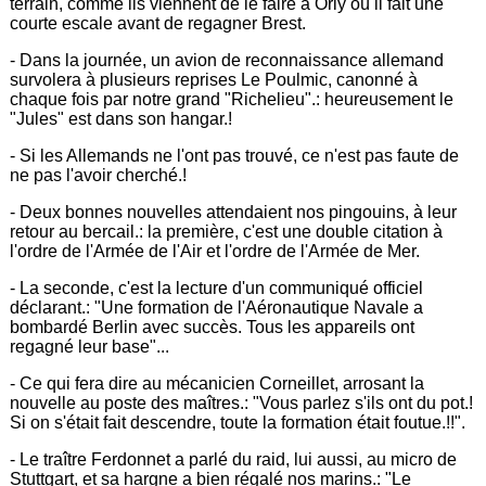
terrain, comme ils viennent de le faire à Orly où il fait une
courte escale avant de regagner Brest.
- Dans la journée, un avion de reconnaissance allemand
survolera à plusieurs reprises Le Poulmic, canonné à
chaque fois par notre grand "Richelieu".: heureusement le
"Jules" est dans son hangar.!
- Si les Allemands ne l'ont pas trouvé, ce n'est pas faute de
ne pas l'avoir cherché.!
- Deux bonnes nouvelles attendaient nos pingouins, à leur
retour au bercail.: la première, c'est une double citation à
l'ordre de l'Armée de l'Air et l'ordre de l'Armée de Mer.
- La seconde, c'est la lecture d'un communiqué officiel
déclarant.: "Une formation de l'Aéronautique Navale a
bombardé Berlin avec succès. Tous les appareils ont
regagné leur base"...
- Ce qui fera dire au mécanicien Corneillet, arrosant la
nouvelle au poste des maîtres.: "Vous parlez s'ils ont du pot.!
Si on s'était fait descendre, toute la formation était foutue.!!".
- Le traître Ferdonnet a parlé du raid, lui aussi, au micro de
Stuttgart, et sa hargne a bien régalé nos marins.: "Le