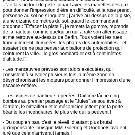
- "Je fais un tour de piste, jouant avec les manettes des gaz
pour donner l'impression d'être en difficulté, et la ruse prend,
personne au sol ne s'inquiète.; j'arrive au-dessus de la piste,
à une dizaine de mètres du sol, quand le commandant
ordonne.: "Effacez la piste.!", je remets la gomme, reprends
de la hauteur, comme quelqu'un qui a raté son atterrissage...
et me retrouve au-dessus de Berlin. Tous voient les rues
tranquillement illuminées, les phares des automobiles... et
essaient de ne pas penser aux ballons de protection qui
ceinturent la ville... le gros bombardier est à cent mètres
d'altitude.!".
- Les manœuvres prévues sont alors exécutées, qui
consistent à survoler plusieurs fois la même zone en
désynchronisant les moteurs pour donner l'impression d'une
escadre entière.
- Les usines de banlieue repérées, Daillière lâche cinq
bombes au premier passage et le "Jules" se soulève.; à
l'arrière, le mitrailleur et le mécanicien jettent par la porte
béante les incendiaires, le plus vite qu'ils peuvent.!
- Du coup en bas, c'est le réveil, d'autant plus brutal
qu'impensable, puisque MM. Goering et Goebbels avaient
juré que cela n'arriverait jamais.!