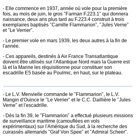
- Elle commence en 1937, année où vole pour la première
fois, au mois de juin, le gros "Farman F.223.1" qui donnera
naissance, deux ans plus tard au F.223.4 construit à trois
exemplaires baptisés "Camille Flammarion", "Jules Verne"
et "Le Verrier".
- Le premier vole en mars 1939, les deux autres à la fin de
l'année.
- Ces appareils, destinés à Air France Transatlantique
doivent être utilisés sur l'Atlantique Nord mais la Guerre est
là et la Marine les réquisitionne pour constituer son
escadrille E5 basée au Poulmic, en haut, sur le plateau.
- Le L.V. Menvielle commande le "Flammarion", le L.V.
Mangin d'Ouince le "Le Verrier" et le C.C. Daillière le "Jules
Verne" et l'escadrille.
- Dès la fin 39, le "Flammarion" a effectué plusieurs missions
de surveillance maritime (camouflées en vols
expérimentaux) sur l'Amérique du Sud, à la recherche des
cuirassés allemands "Graf Von Spee" et "Admiral Scheer".