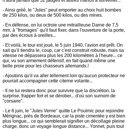
n'aura jamais que 32 jauges et autres manos à surveiller...
- Ainsi gréé, le "Jules" peut emporter au choix huit bombes
de 250 kilos, ou deux de 500 kilos, ou des mines.
- En défense, on lui octroie une mitrailleuse Darne de 7,5
mm, à "fromages" qu'il faut fixer, dans l'ouverture de la porte,
par des écrous à oreilles...
- Et voilà, le tour est joué, le 5 juin 1940, l'avion est prêt. On
sait qu'il tiendra le, coup, car c'est construit robuste, mais sa
vitesse ne dépassera plus les 200 kilomètres à l'heure... ce
qui, vu son armement défensif, en fait quand même une
belle proie pour les chasseurs allemands.!
- Ajoutons qu'il va aller tellement loin qu'aucun protecteur ne
pourrait accompagner cette citerne volante...
- Il ne lui restera donc pour survivre que la discrétion, la
surprise, frapper fort et se dérober... d'où son surnom de
"corsaire".
- Le 6 juin, le "Jules Verne" quitte Le Poulmic pour rejoindre
Mérignac, près de Bordeaux, car la piste cimentée y est bien
plus longue... ce qui semblerait signifier un décollage pleine
charge, donc un voyage longue distance... Yonnet, puis tout