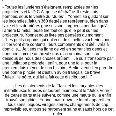
- Toutes les lumières s'éteignent, remplacées par les
projecteurs et la D.C.A. qui se déchaîne. Il reste trois
bombes, sous le ventre du "Jules".; Yonnet, se guidant sur
les incendies, fait un 360 degrés se représente, bien dans
l'axe et les dernières grosses sont larguées, pendant qu'à
l'arrière la mitrailleuse tire tout ce qu'elle peut sur les
projecteurs. Yonnet nous livre ses pensées du moment.:
- "Les petits copains qui ont écrit de si belles vacheries pour
Hitler vont être contents, leurs compliments ont été livrés à
domicile... Je tiens ma ligne de vol en serrant les dents et
transpire comme un bœuf sous ma combinaison... au-
dessous de nous des choses brûlent... Je suis transporté par
une jubilation profonde.; enfin, pour une fois, pour la
première fois même de son histoire, Berlin vient d'en prendre
une bonne pincée, et c'est un avion français, ce brave
"Jules", le nôtre, qui lui a fait cette distribution.!..."
- Les éclatements de la Flack et les traçantes des
mitrailleuses lourdes entourent maintenant le "Jules Verne"
de toutes parts et le suivent, comme une meute qui a enfin
trouvé son gibier.; Yonnet manœuvre le lourd appareil en
tous sens, piqués, virages serrés, changements de cap
imprévisibles, et tous se retrouvent sains et saufs hors de cet
enfer.