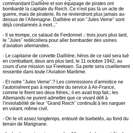
commandant Daillière et son équipage de pirates ont
bombardé la capitale du Reich. Ce n'est pas là un acte de
guerre, mais de piraterie. Ils ne reviendront plus jamais au-
dessus de l'Allemagne. Daillière et son "Jules Verne" sont
déjà condamnés à mort..."
- Il se trompe, ce salaud de Ferdonnet .: trois jours plus tard,
le "Jules" redécollera pour aller bombarder des usines
d'aviation allemandes.
- Le capitaine de corvette Daillière, héros de ce raid sera tué
en combattant, deux ans plus tard, le 11 octobre 1942, au
cours d'une mission sur Freetown. Sa perte sera cruellement
ressentie dans toute l'Aviation Maritime.
- Et notre "Jules Verne".? Les commissions d'armistice ne
l'autorisèrent pas à reprendre du service à Air-France,
comme le firent ses deux frères.; il en avait trop fait.; les
Allemands ne purent admettre que ce vivant défi à
l'inviolabilité de leur "Grand Reich" continuât à les narguer
en volant, même civil.
- On le vit assez longtemps, entouré de barbelés, au fond du
terrain de Marignane.