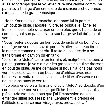
aussi longtemps que le vol et en faire une œuvre commune
parfaite, à l'image d'un orchestre de musiciens chevronnés
exécutant de la grande musique.
- Henri Yonnet est au manche, donnons lui la parole.:
"En bout de piste, l'appareil vibre, et lorsque je lâche les
freins il me semble s'écraser un peu plus que d'habitude en
commençant son parcours. La surcharge se fait drôlement
sentir.
"Nous roulons depuis un bon bout de piste et ce bon Dieu
de piège ne veut rien savoir pour décoller.; j'ai beau tirer sur
le manche comme un perdu, il reste au sol décidé à se
transformer en camion ou en tank...
"Je sens le "Jules" coller au terrain, et, malgré les moteurs à
pleine gomme, je vois arriver les grands pins qui se dressent
en bout de piste. Je me demande si nous n'allons pas nous
vomir dessus. Ça fera un beau feu d'artifice avec nos
bombes incendiaires et les milliers de litres d'essence que
nous avons dans le ventre.
- "Je pèse encore sur le manche et le "Jules" se décide, d'un
coup, comme une ventouse qui lâche. Les pins passant si
près au-dessous de nous que j'ai l'impression de les
entendre siffler sous les plans. Lentement je prends de
l'altitude et amorce mon virage avec précaution…"