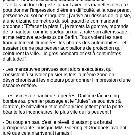
- "Je fais un tour de piste, jouant avec les manettes des gaz
pour donner l'impression d'être en difficulté, et la ruse prend,
personne au sol ne s'inquiète.; j'arrive au-dessus de la piste,
à une dizaine de mètres du sol, quand le commandant
ordonne.: "Effacez la piste.!", je remets la gomme, reprends
de la hauteur, comme quelqu'un qui a raté son atterrissage...
et me retrouve au-dessus de Berlin. Tous voient les rues
tranquillement illuminées, les phares des automobiles... et
essaient de ne pas penser aux ballons de protection qui
ceinturent la ville... le gros bombardier est à cent mètres
d'altitude.!".
- Les manœuvres prévues sont alors exécutées, qui
consistent à survoler plusieurs fois la même zone en
désynchronisant les moteurs pour donner l'impression d'une
escadre entière.
- Les usines de banlieue repérées, Daillière lâche cinq
bombes au premier passage et le "Jules" se soulève.; à
l'arrière, le mitrailleur et le mécanicien jettent par la porte
béante les incendiaires, le plus vite qu'ils peuvent.!
- Du coup en bas, c'est le réveil, d'autant plus brutal
qu'impensable, puisque MM. Goering et Goebbels avaient
juré que cela n'arriverait jamais.!