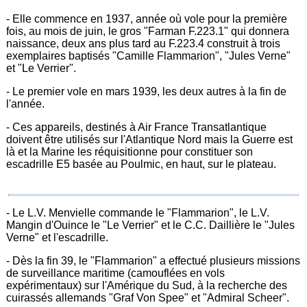
- Elle commence en 1937, année où vole pour la première
fois, au mois de juin, le gros "Farman F.223.1" qui donnera
naissance, deux ans plus tard au F.223.4 construit à trois
exemplaires baptisés "Camille Flammarion", "Jules Verne"
et "Le Verrier".
- Le premier vole en mars 1939, les deux autres à la fin de
l'année.
- Ces appareils, destinés à Air France Transatlantique
doivent être utilisés sur l'Atlantique Nord mais la Guerre est
là et la Marine les réquisitionne pour constituer son
escadrille E5 basée au Poulmic, en haut, sur le plateau.
- Le L.V. Menvielle commande le "Flammarion", le L.V.
Mangin d'Ouince le "Le Verrier" et le C.C. Daillière le "Jules
Verne" et l'escadrille.
- Dès la fin 39, le "Flammarion" a effectué plusieurs missions
de surveillance maritime (camouflées en vols
expérimentaux) sur l'Amérique du Sud, à la recherche des
cuirassés allemands "Graf Von Spee" et "Admiral Scheer".