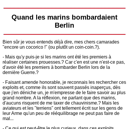
Quand les marins bombardaient
Berlin
Bien sûr je vous entends déjà dire, mes chers camarades
"encore un cocorico !" (ou plutôt un coin-coin.?).
- Mais qu'y puis-je si les marins ont été les premiers à
réaliser certaines prouesses.? Car c'en est une n'est-ce pas,
d'avoir été les premiers à bombarder Berlin lors de la
dernière Guerre.?
- Faisant amende honorable, je reconnais les rechercher ces
exploits et, comme ils sont souvent passés inaperçus, dès
que j'en déniche un, je m'empresse de le faire savoir au plus
grand nombre. A la réflexion, ne parlant que des marins,
d'aucuns risquent de me taxer de chauvinisme.? Mais les
aviateurs et les "terriens" ont tellement écrit sur les gens de
leur Arme qu'un peu de rééquilibrage ne peut pas faire de
mal...
- Ce qui est peut-être le plus curieux, dans ces exploits