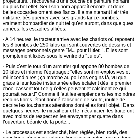
projecteurs... recouverte d'une couche de peinture noirâtre
du plus bel effet. Seul son nom apparaît encore, et deux
belles cocardes ornent ses flancs. Il a maintenant l'air très
militaire, très guerrier avec ses grands lance-bombes,
vraiment bombardier de nuit tel qu'en auront, dans quelques
années, les escadres alliées.
- A 14 heures, le tracteur arrive avec les chariots où reposent
les 8 bombes de 250 kilos qui sont couvertes de dessins et
messages personnels genre "M... pour Hitler.!". Elles sont
promptement fixées sous le ventre du "Jules".
- Puis c'est le tour d'un armurier qui apporte 80 bombes de
10 kilos et informe l'équipage.: "elles sont mi-explosives et
mi-incendiaires.; ça marche au poil ces engins là, vu que,
grâce à leur fusée instantanée elles éclatent dès le premier
choc, cassent tout ce qu'elles peuvent et calcinent ce qui
pourrait rester.!" Comme il faut les empiler dans les moindres
recoins libres, étant donné l'absence de soute, inutile de
décrire les touchantes attentions dont elles font l'objet.! Dans
quelques heures, le mitrailleur et le mécanicien les traiteront
avec moins de respect en les envoyant par quatre dans
l'ouverture béante de la porte...
- Le processus est enclenché, bien réglée, bien rodé, des
questions, réponses, informations incessantes, qui va durer