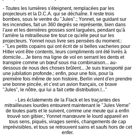
- Toutes les lumières s'éteignent, remplacées par les
projecteurs et la D.C.A. qui se déchaîne. Il reste trois
bombes, sous le ventre du "Jules".; Yonnet, se guidant sur
les incendies, fait un 360 degrés se représente, bien dans
l'axe et les dernières grosses sont larguées, pendant qu'à
l'arrière la mitrailleuse tire tout ce qu'elle peut sur les
projecteurs. Yonnet nous livre ses pensées du moment.:
- "Les petits copains qui ont écrit de si belles vacheries pour
Hitler vont être contents, leurs compliments ont été livrés à
domicile... Je tiens ma ligne de vol en serrant les dents et
transpire comme un bœuf sous ma combinaison... au-
dessous de nous des choses brûlent... Je suis transporté par
une jubilation profonde.; enfin, pour une fois, pour la
première fois même de son histoire, Berlin vient d'en prendre
une bonne pincée, et c'est un avion français, ce brave
"Jules", le nôtre, qui lui a fait cette distribution.!..."
- Les éclatements de la Flack et les traçantes des
mitrailleuses lourdes entourent maintenant le "Jules Verne"
de toutes parts et le suivent, comme une meute qui a enfin
trouvé son gibier.; Yonnet manœuvre le lourd appareil en
tous sens, piqués, virages serrés, changements de cap
imprévisibles, et tous se retrouvent sains et saufs hors de cet
enfer.