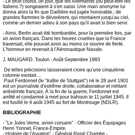
- Le bruit courut, un jour, que les Allemands (ou peut-être les
italiens.?) songeaient à s'en saisir. Une main anonyme lui
donna alors la fin que Daillière eut jugée honorable.: de
grandes flammes le dévorèrent, qui montaient jusqu'au ciel,
comme un dernier adieu à son pays qu'il avait si bien servi.
- Ainsi, Berlin avait été bombardée, pour la première fois, par
un avion français. Dans les heures cruelles que la France
traversait, elle pouvait avoir au moins ce sourire de fierté.
L'honneur en revenait à l'Aéronautique Navale.
J. MAUGARD. Toulon - Août-Septembre 1983
De telles précisions laisseraient croire qu'une cinquième
colonne existait…
Paul Ferdonnet (le "traître de Stuttgart") né le 28 avril 1901
est un journaliste d'extrême droite, collaborateur et militant
antisémite français. À la fin de la guerre, Ferdonnet est
arrêté et condamné à mort pour trahison le 11 juillet 1945. Il
est fusillé le 4 août 1945 au fort de Montrouge (NDLR).
BIBLIOGRAPHIE
- "Le Jules Verne, avion corsaire" - Officier des Équipages
Henri Yonnet, France-Empire.
- Histoire de l'Aviation" - Général René Chambe -