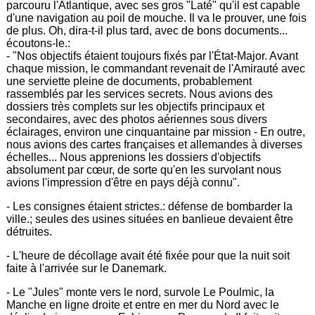
parcouru l'Atlantique, avec ses gros "Laté" qu'il est capable
d'une navigation au poil de mouche. Il va le prouver, une fois
de plus. Oh, dira-t-il plus tard, avec de bons documents...
écoutons-le.:
- "Nos objectifs étaient toujours fixés par l'État-Major. Avant
chaque mission, le commandant revenait de l'Amirauté avec
une serviette pleine de documents, probablement
rassemblés par les services secrets. Nous avions des
dossiers très complets sur les objectifs principaux et
secondaires, avec des photos aériennes sous divers
éclairages, environ une cinquantaine par mission - En outre,
nous avions des cartes françaises et allemandes à diverses
échelles... Nous apprenions les dossiers d'objectifs
absolument par cœur, de sorte qu'en les survolant nous
avions l'impression d'être en pays déjà connu".
- Les consignes étaient strictes.: défense de bombarder la
ville.; seules des usines situées en banlieue devaient être
détruites.
- L'heure de décollage avait été fixée pour que la nuit soit
faite à l'arrivée sur le Danemark.
- Le "Jules" monte vers le nord, survole Le Poulmic, la
Manche en ligne droite et entre en mer du Nord avec le