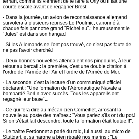
terrain, comme ils viennent de le faire à Orly où il fait une
courte escale avant de regagner Brest.
- Dans la journée, un avion de reconnaissance allemand
survolera à plusieurs reprises Le Poulmic, canonné à
chaque fois par notre grand "Richelieu".: heureusement le
"Jules" est dans son hangar.!
- Si les Allemands ne l'ont pas trouvé, ce n'est pas faute de
ne pas l'avoir cherché.!
- Deux bonnes nouvelles attendaient nos pingouins, à leur
retour au bercail.: la première, c'est une double citation à
l'ordre de l'Armée de l'Air et l'ordre de l'Armée de Mer.
- La seconde, c'est la lecture d'un communiqué officiel
déclarant.: "Une formation de l'Aéronautique Navale a
bombardé Berlin avec succès. Tous les appareils ont
regagné leur base"...
- Ce qui fera dire au mécanicien Corneillet, arrosant la
nouvelle au poste des maîtres.: "Vous parlez s'ils ont du pot.!
Si on s'était fait descendre, toute la formation était foutue.!!".
- Le traître Ferdonnet a parlé du raid, lui aussi, au micro de
Stuttgart, et sa hargne a bien régalé nos marins.: "Le