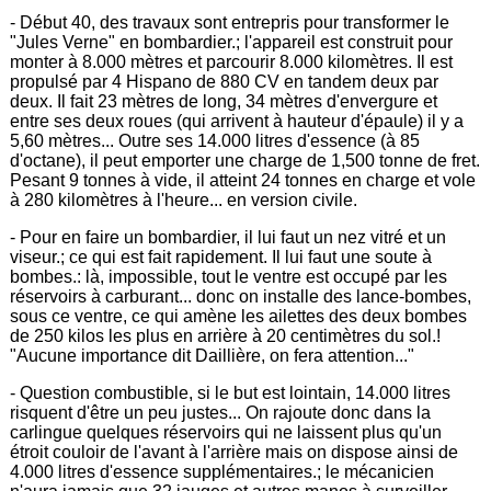
- Début 40, des travaux sont entrepris pour transformer le
"Jules Verne" en bombardier.; l'appareil est construit pour
monter à 8.000 mètres et parcourir 8.000 kilomètres. Il est
propulsé par 4 Hispano de 880 CV en tandem deux par
deux. Il fait 23 mètres de long, 34 mètres d'envergure et
entre ses deux roues (qui arrivent à hauteur d'épaule) il y a
5,60 mètres... Outre ses 14.000 litres d'essence (à 85
d'octane), il peut emporter une charge de 1,500 tonne de fret.
Pesant 9 tonnes à vide, il atteint 24 tonnes en charge et vole
à 280 kilomètres à l'heure... en version civile.
- Pour en faire un bombardier, il lui faut un nez vitré et un
viseur.; ce qui est fait rapidement. Il lui faut une soute à
bombes.: là, impossible, tout le ventre est occupé par les
réservoirs à carburant... donc on installe des lance-bombes,
sous ce ventre, ce qui amène les ailettes des deux bombes
de 250 kilos les plus en arrière à 20 centimètres du sol.!
"Aucune importance dit Daillière, on fera attention..."
- Question combustible, si le but est lointain, 14.000 litres
risquent d'être un peu justes... On rajoute donc dans la
carlingue quelques réservoirs qui ne laissent plus qu'un
étroit couloir de l'avant à l'arrière mais on dispose ainsi de
4.000 litres d'essence supplémentaires.; le mécanicien