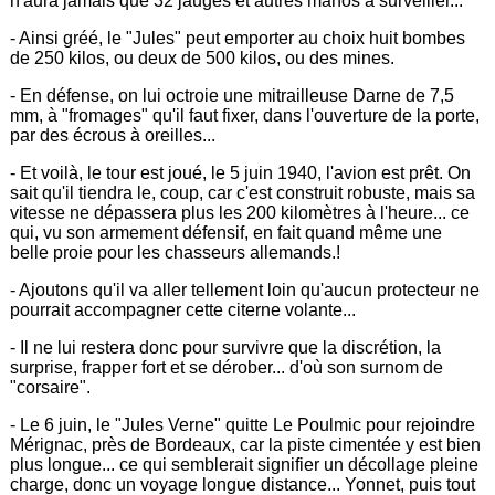
n'aura jamais que 32 jauges et autres manos à surveiller...
- Ainsi gréé, le "Jules" peut emporter au choix huit bombes
de 250 kilos, ou deux de 500 kilos, ou des mines.
- En défense, on lui octroie une mitrailleuse Darne de 7,5
mm, à "fromages" qu'il faut fixer, dans l'ouverture de la porte,
par des écrous à oreilles...
- Et voilà, le tour est joué, le 5 juin 1940, l'avion est prêt. On
sait qu'il tiendra le, coup, car c'est construit robuste, mais sa
vitesse ne dépassera plus les 200 kilomètres à l'heure... ce
qui, vu son armement défensif, en fait quand même une
belle proie pour les chasseurs allemands.!
- Ajoutons qu'il va aller tellement loin qu'aucun protecteur ne
pourrait accompagner cette citerne volante...
- Il ne lui restera donc pour survivre que la discrétion, la
surprise, frapper fort et se dérober... d'où son surnom de
"corsaire".
- Le 6 juin, le "Jules Verne" quitte Le Poulmic pour rejoindre
Mérignac, près de Bordeaux, car la piste cimentée y est bien
plus longue... ce qui semblerait signifier un décollage pleine
charge, donc un voyage longue distance... Yonnet, puis tout