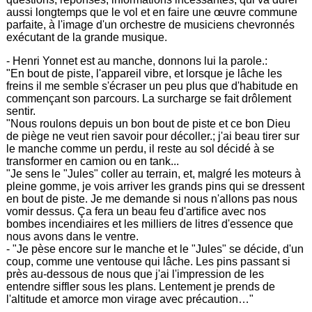
aussi longtemps que le vol et en faire une œuvre commune
parfaite, à l'image d'un orchestre de musiciens chevronnés
exécutant de la grande musique.
- Henri Yonnet est au manche, donnons lui la parole.:
"En bout de piste, l'appareil vibre, et lorsque je lâche les
freins il me semble s'écraser un peu plus que d'habitude en
commençant son parcours. La surcharge se fait drôlement
sentir.
"Nous roulons depuis un bon bout de piste et ce bon Dieu
de piège ne veut rien savoir pour décoller.; j'ai beau tirer sur
le manche comme un perdu, il reste au sol décidé à se
transformer en camion ou en tank...
"Je sens le "Jules" coller au terrain, et, malgré les moteurs à
pleine gomme, je vois arriver les grands pins qui se dressent
en bout de piste. Je me demande si nous n'allons pas nous
vomir dessus. Ça fera un beau feu d'artifice avec nos
bombes incendiaires et les milliers de litres d'essence que
nous avons dans le ventre.
- "Je pèse encore sur le manche et le "Jules" se décide, d'un
coup, comme une ventouse qui lâche. Les pins passant si
près au-dessous de nous que j'ai l'impression de les
entendre siffler sous les plans. Lentement je prends de
l'altitude et amorce mon virage avec précaution…"