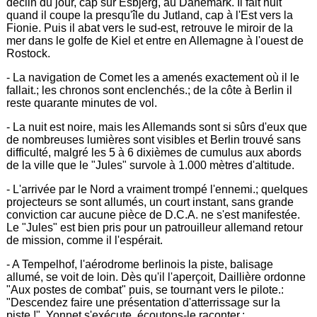
déclin du jour, cap sur Esbjerg, au Danemark. Il fait nuit
quand il coupe la presqu'île du Jutland, cap à l'Est vers la
Fionie. Puis il abat vers le sud-est, retrouve le miroir de la
mer dans le golfe de Kiel et entre en Allemagne à l'ouest de
Rostock.
- La navigation de Comet les a amenés exactement où il le
fallait.; les chronos sont enclenchés.; de la côte à Berlin il
reste quarante minutes de vol.
- La nuit est noire, mais les Allemands sont si sûrs d'eux que
de nombreuses lumières sont visibles et Berlin trouvé sans
difficulté, malgré les 5 à 6 dixièmes de cumulus aux abords
de la ville que le "Jules" survole à 1.000 mètres d'altitude.
- L'arrivée par le Nord a vraiment trompé l'ennemi.; quelques
projecteurs se sont allumés, un court instant, sans grande
conviction car aucune pièce de D.C.A. ne s'est manifestée.
Le "Jules" est bien pris pour un patrouilleur allemand retour
de mission, comme il l'espérait.
- A Tempelhof, l'aérodrome berlinois la piste, balisage
allumé, se voit de loin. Dès qu'il l'aperçoit, Daillière ordonne
"Aux postes de combat" puis, se tournant vers le pilote.:
"Descendez faire une présentation d'atterrissage sur la
piste.!". Yonnet s'exécute, écoutons-le raconter.: