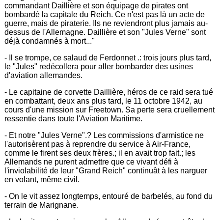
commandant Daillière et son équipage de pirates ont
bombardé la capitale du Reich. Ce n'est pas là un acte de
guerre, mais de piraterie. Ils ne reviendront plus jamais au-
dessus de l'Allemagne. Daillière et son "Jules Verne" sont
déjà condamnés à mort..."
- Il se trompe, ce salaud de Ferdonnet .: trois jours plus tard,
le "Jules" redécollera pour aller bombarder des usines
d'aviation allemandes.
- Le capitaine de corvette Daillière, héros de ce raid sera tué
en combattant, deux ans plus tard, le 11 octobre 1942, au
cours d'une mission sur Freetown. Sa perte sera cruellement
ressentie dans toute l'Aviation Maritime.
- Et notre "Jules Verne".? Les commissions d'armistice ne
l'autorisèrent pas à reprendre du service à Air-France,
comme le firent ses deux frères.; il en avait trop fait.; les
Allemands ne purent admettre que ce vivant défi à
l'inviolabilité de leur "Grand Reich" continuât à les narguer
en volant, même civil.
- On le vit assez longtemps, entouré de barbelés, au fond du
terrain de Marignane.