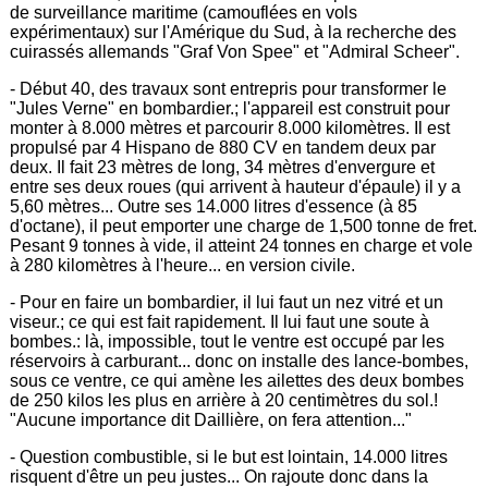
de surveillance maritime (camouflées en vols
expérimentaux) sur l'Amérique du Sud, à la recherche des
cuirassés allemands "Graf Von Spee" et "Admiral Scheer".
- Début 40, des travaux sont entrepris pour transformer le
"Jules Verne" en bombardier.; l'appareil est construit pour
monter à 8.000 mètres et parcourir 8.000 kilomètres. Il est
propulsé par 4 Hispano de 880 CV en tandem deux par
deux. Il fait 23 mètres de long, 34 mètres d'envergure et
entre ses deux roues (qui arrivent à hauteur d'épaule) il y a
5,60 mètres... Outre ses 14.000 litres d'essence (à 85
d'octane), il peut emporter une charge de 1,500 tonne de fret.
Pesant 9 tonnes à vide, il atteint 24 tonnes en charge et vole
à 280 kilomètres à l'heure... en version civile.
- Pour en faire un bombardier, il lui faut un nez vitré et un
viseur.; ce qui est fait rapidement. Il lui faut une soute à
bombes.: là, impossible, tout le ventre est occupé par les
réservoirs à carburant... donc on installe des lance-bombes,
sous ce ventre, ce qui amène les ailettes des deux bombes
de 250 kilos les plus en arrière à 20 centimètres du sol.!
"Aucune importance dit Daillière, on fera attention..."
- Question combustible, si le but est lointain, 14.000 litres
risquent d'être un peu justes... On rajoute donc dans la