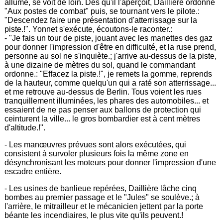
allumé, se voit de loin. Dès qu'il l'aperçoit, Daillière ordonne
"Aux postes de combat" puis, se tournant vers le pilote.:
"Descendez faire une présentation d'atterrissage sur la
piste.!". Yonnet s'exécute, écoutons-le raconter.:
- "Je fais un tour de piste, jouant avec les manettes des gaz
pour donner l'impression d'être en difficulté, et la ruse prend,
personne au sol ne s'inquiète.; j'arrive au-dessus de la piste,
à une dizaine de mètres du sol, quand le commandant
ordonne.: "Effacez la piste.!", je remets la gomme, reprends
de la hauteur, comme quelqu'un qui a raté son atterrissage...
et me retrouve au-dessus de Berlin. Tous voient les rues
tranquillement illuminées, les phares des automobiles... et
essaient de ne pas penser aux ballons de protection qui
ceinturent la ville... le gros bombardier est à cent mètres
d'altitude.!".
- Les manœuvres prévues sont alors exécutées, qui
consistent à survoler plusieurs fois la même zone en
désynchronisant les moteurs pour donner l'impression d'une
escadre entière.
- Les usines de banlieue repérées, Daillière lâche cinq
bombes au premier passage et le "Jules" se soulève.; à
l'arrière, le mitrailleur et le mécanicien jettent par la porte
béante les incendiaires, le plus vite qu'ils peuvent.!