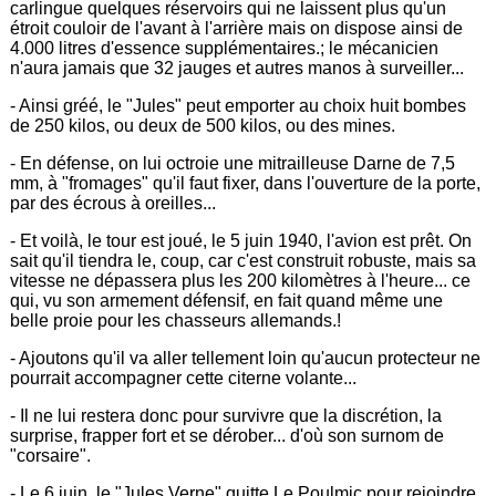
carlingue quelques réservoirs qui ne laissent plus qu'un
étroit couloir de l'avant à l'arrière mais on dispose ainsi de
4.000 litres d'essence supplémentaires.; le mécanicien
n'aura jamais que 32 jauges et autres manos à surveiller...
- Ainsi gréé, le "Jules" peut emporter au choix huit bombes
de 250 kilos, ou deux de 500 kilos, ou des mines.
- En défense, on lui octroie une mitrailleuse Darne de 7,5
mm, à "fromages" qu'il faut fixer, dans l'ouverture de la porte,
par des écrous à oreilles...
- Et voilà, le tour est joué, le 5 juin 1940, l'avion est prêt. On
sait qu'il tiendra le, coup, car c'est construit robuste, mais sa
vitesse ne dépassera plus les 200 kilomètres à l'heure... ce
qui, vu son armement défensif, en fait quand même une
belle proie pour les chasseurs allemands.!
- Ajoutons qu'il va aller tellement loin qu'aucun protecteur ne
pourrait accompagner cette citerne volante...
- Il ne lui restera donc pour survivre que la discrétion, la
surprise, frapper fort et se dérober... d'où son surnom de
"corsaire".
- Le 6 juin, le "Jules Verne" quitte Le Poulmic pour rejoindre