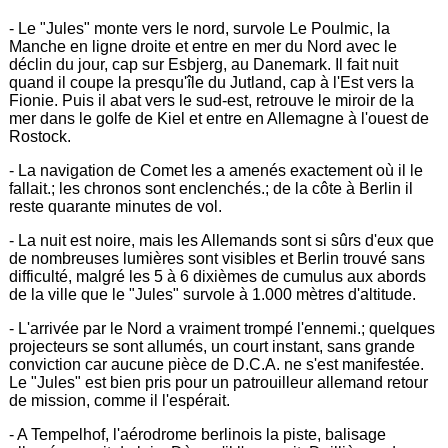
- Le "Jules" monte vers le nord, survole Le Poulmic, la
Manche en ligne droite et entre en mer du Nord avec le
déclin du jour, cap sur Esbjerg, au Danemark. Il fait nuit
quand il coupe la presqu'île du Jutland, cap à l'Est vers la
Fionie. Puis il abat vers le sud-est, retrouve le miroir de la
mer dans le golfe de Kiel et entre en Allemagne à l'ouest de
Rostock.
- La navigation de Comet les a amenés exactement où il le
fallait.; les chronos sont enclenchés.; de la côte à Berlin il
reste quarante minutes de vol.
- La nuit est noire, mais les Allemands sont si sûrs d'eux que
de nombreuses lumières sont visibles et Berlin trouvé sans
difficulté, malgré les 5 à 6 dixièmes de cumulus aux abords
de la ville que le "Jules" survole à 1.000 mètres d'altitude.
- L'arrivée par le Nord a vraiment trompé l'ennemi.; quelques
projecteurs se sont allumés, un court instant, sans grande
conviction car aucune pièce de D.C.A. ne s'est manifestée.
Le "Jules" est bien pris pour un patrouilleur allemand retour
de mission, comme il l'espérait.
- A Tempelhof, l'aérodrome berlinois la piste, balisage