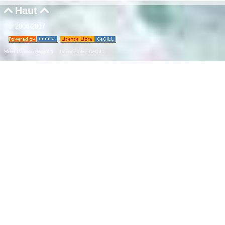
Haut


© 2004-2017
Skins Papinou GuppY 5
Licence Libre CeCILL