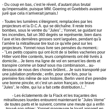
- Du coup en bas, c'est le réveil, d'autant plus brutal
qu'impensable, puisque MM. Goering et Goebbels avaient
juré que cela n'arriverait jamais.!
- Toutes les lumières s'éteignent, remplacées par les
projecteurs et la D.C.A. qui se déchaîne. Il reste trois
bombes, sous le ventre du "Jules".; Yonnet, se guidant sur
les incendies, fait un 360 degrés se représente, bien dans
l'axe et les dernières grosses sont larguées, pendant qu'à
l'arrière la mitrailleuse tire tout ce qu'elle peut sur les
projecteurs. Yonnet nous livre ses pensées du moment.:
- "Les petits copains qui ont écrit de si belles vacheries pour
Hitler vont être contents, leurs compliments ont été livrés à
domicile... Je tiens ma ligne de vol en serrant les dents et
transpire comme un bœuf sous ma combinaison... au-
dessous de nous des choses brûlent... Je suis transporté par
une jubilation profonde.; enfin, pour une fois, pour la
première fois même de son histoire, Berlin vient d'en prendre
une bonne pincée, et c'est un avion français, ce brave
"Jules", le nôtre, qui lui a fait cette distribution.!..."
- Les éclatements de la Flack et les traçantes des
mitrailleuses lourdes entourent maintenant le "Jules Verne"
de toutes parts et le suivent, comme une meute qui a enfin
trouvé son gibier.; Yonnet manœuvre le lourd appareil en