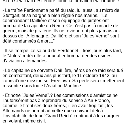
Si on s'était fait descendre, toute la formation était foutue.!!".
- Le traître Ferdonnet a parlé du raid, lui aussi, au micro de
Stuttgart, et sa hargne a bien régalé nos marins.: "Le
commandant Daillière et son équipage de pirates ont
bombardé la capitale du Reich. Ce n'est pas là un acte de
guerre, mais de piraterie. Ils ne reviendront plus jamais au-
dessus de l'Allemagne. Daillière et son "Jules Verne" sont
déjà condamnés à mort..."
- Il se trompe, ce salaud de Ferdonnet .: trois jours plus tard,
le "Jules" redécollera pour aller bombarder des usines
d'aviation allemandes.
- Le capitaine de corvette Daillière, héros de ce raid sera tué
en combattant, deux ans plus tard, le 11 octobre 1942, au
cours d'une mission sur Freetown. Sa perte sera cruellement
ressentie dans toute l'Aviation Maritime.
- Et notre "Jules Verne".? Les commissions d'armistice ne
l'autorisèrent pas à reprendre du service à Air-France,
comme le firent ses deux frères.; il en avait trop fait.; les
Allemands ne purent admettre que ce vivant défi à
l'inviolabilité de leur "Grand Reich" continuât à les narguer
en volant, même civil.