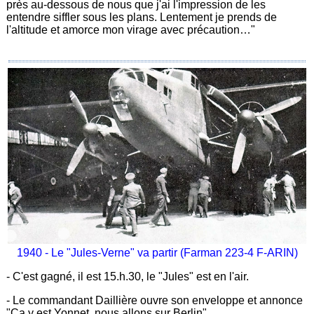
près au-dessous de nous que j'ai l'impression de les
entendre siffler sous les plans. Lentement je prends de
l'altitude et amorce mon virage avec précaution…"
1940 - Le "Jules-Verne" va partir (Farman 223-4 F-ARIN)
- C'est gagné, il est 15.h.30, le "Jules" est en l'air.
- Le commandant Daillière ouvre son enveloppe et annonce
"Ça y est Yonnet, nous allons sur Berlin".