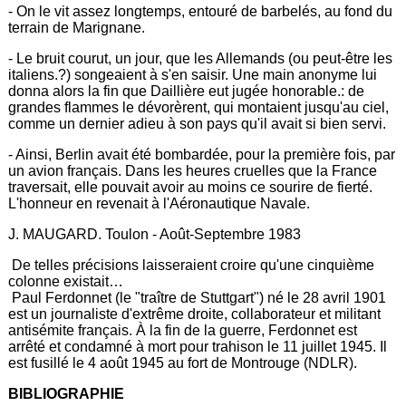
- On le vit assez longtemps, entouré de barbelés, au fond du
terrain de Marignane.
- Le bruit courut, un jour, que les Allemands (ou peut-être les
italiens.?) songeaient à s'en saisir. Une main anonyme lui
donna alors la fin que Daillière eut jugée honorable.: de
grandes flammes le dévorèrent, qui montaient jusqu'au ciel,
comme un dernier adieu à son pays qu'il avait si bien servi.
- Ainsi, Berlin avait été bombardée, pour la première fois, par
un avion français. Dans les heures cruelles que la France
traversait, elle pouvait avoir au moins ce sourire de fierté.
L'honneur en revenait à l'Aéronautique Navale.
J. MAUGARD. Toulon - Août-Septembre 1983
De telles précisions laisseraient croire qu'une cinquième
colonne existait…
Paul Ferdonnet (le "traître de Stuttgart") né le 28 avril 1901
est un journaliste d'extrême droite, collaborateur et militant
antisémite français. À la fin de la guerre, Ferdonnet est
arrêté et condamné à mort pour trahison le 11 juillet 1945. Il
est fusillé le 4 août 1945 au fort de Montrouge (NDLR).
BIBLIOGRAPHIE