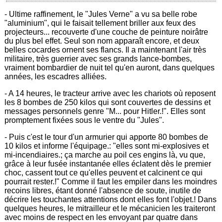
- Ultime raffinement, le "Jules Verne" a vu sa belle robe
"aluminium", qui le faisait tellement briller aux feux des
projecteurs... recouverte d'une couche de peinture noirâtre
du plus bel effet. Seul son nom apparaît encore, et deux
belles cocardes ornent ses flancs. Il a maintenant l'air très
militaire, très guerrier avec ses grands lance-bombes,
vraiment bombardier de nuit tel qu'en auront, dans quelques
années, les escadres alliées.
- A 14 heures, le tracteur arrive avec les chariots où reposent
les 8 bombes de 250 kilos qui sont couvertes de dessins et
messages personnels genre "M... pour Hitler.!". Elles sont
promptement fixées sous le ventre du "Jules".
- Puis c'est le tour d'un armurier qui apporte 80 bombes de
10 kilos et informe l'équipage.: "elles sont mi-explosives et
mi-incendiaires.; ça marche au poil ces engins là, vu que,
grâce à leur fusée instantanée elles éclatent dès le premier
choc, cassent tout ce qu'elles peuvent et calcinent ce qui
pourrait rester.!" Comme il faut les empiler dans les moindres
recoins libres, étant donné l'absence de soute, inutile de
décrire les touchantes attentions dont elles font l'objet.! Dans
quelques heures, le mitrailleur et le mécanicien les traiteront
avec moins de respect en les envoyant par quatre dans