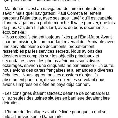
- Maintenant, c'est au navigateur de faire montre de son
savoir, mais quel navigateur.! Paul Comet a tellement
parcouru l'Atlantique, avec ses gros "Laté" qu'il est capable
d'une navigation au poil de mouche. Il va le prouver, une fois
de plus. Oh, dira-t-il plus tard, avec de bons documents...
écoutons-le.:
- "Nos objectifs étaient toujours fixés par l'État-Major. Avant
chaque mission, le commandant revenait de l'Amirauté avec
une serviette pleine de documents, probablement
rassemblés par les services secrets. Nous avions des
dossiers très complets sur les objectifs principaux et
secondaires, avec des photos aériennes sous divers
éclairages, environ une cinquantaine par mission - En outre,
nous avions des cartes françaises et allemandes à diverses
échelles... Nous apprenions les dossiers d'objectifs
absolument par cœur, de sorte qu'en les survolant nous
avions l'impression d'être en pays déjà connu".
- Les consignes étaient strictes.: défense de bombarder la
ville.; seules des usines situées en banlieue devaient être
détruites.
- L'heure de décollage avait été fixée pour que la nuit soit
faite à l'arrivée sur le Danemark.