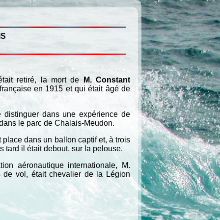
IS
tait retiré, la mort de
M. Constant
 française en 1915 et qui était âgé de
e distinguer dans une expérience de
 dans le parc de Chalais-Meudon.
lace dans un ballon captif et, à trois
 tard il était debout, sur la pelouse.
ion aéronautique internationale, M.
 de vol, était chevalier de la Légion