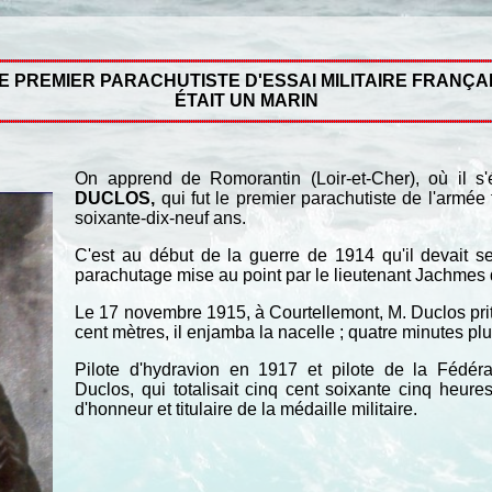
E PREMIER PARACHUTISTE D'ESSAI MILITAIRE FRANÇA
ÉTAIT UN MARIN
On apprend de Romorantin (Loir-et-Cher), où il s'é
DUCLOS,
qui fut le premier parachutiste de l'armée
soixante-dix-neuf ans.
C'est au début de la guerre de 1914 qu'il devait s
parachutage mise au point par le lieutenant Jachmes
Le 17 novembre 1915, à Courtellemont, M. Duclos prit p
cent mètres, il enjamba la nacelle ; quatre minutes plus
Pilote d'hydravion en 1917 et pilote de la Fédérat
Duclos, qui totalisait cinq cent soixante cinq heures
d'honneur et titulaire de la médaille militaire.