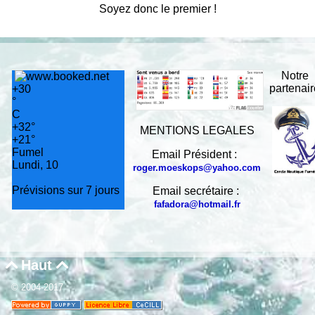
Soyez donc le premier !
Notre
partenai
+
30
°
C
+
32°
MENTIONS LEGALES
+
21°
Fumel
Email Président :
Lundi, 10
roger.moeskops@yahoo.com
Prévisions sur 7 jours
Email secrétaire :
fafadora@hotmail.fr
Haut


© 2004-2017