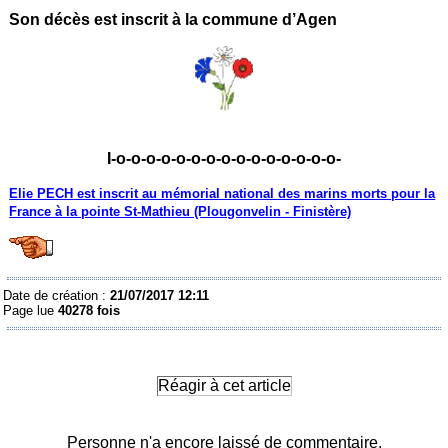
Son décès est inscrit à la commune d’Agen
I-o-o-o-o-o-o-o-o-o-o-o-o-o-o-o-
Elie PECH
est inscrit au mémorial national des marins morts pour la
France à la pointe St-Mathieu (Plougonvelin - Finistère)
Date de création :
21/07/2017 12:11
Page lue
40278 fois
Réagir à cet article
Personne n'a encore laissé de commentaire.