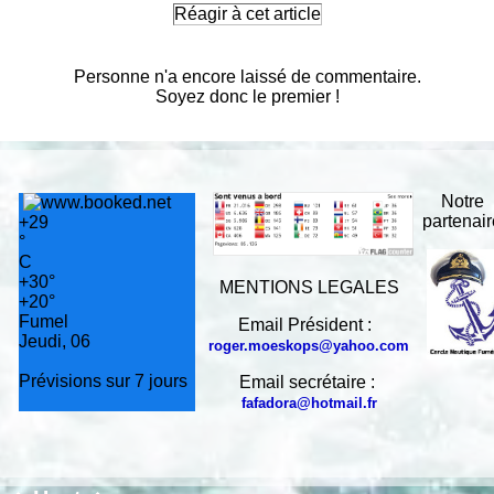
Réagir à cet article
Personne n'a encore laissé de commentaire.
Soyez donc le premier !
Notre
partenai
+
29
°
C
+
30°
MENTIONS LEGALES
+
20°
Fumel
Email Président :
Jeudi, 06
roger.moeskops@yahoo.com
Prévisions sur 7 jours
Email secrétaire :
fafadora@hotmail.fr