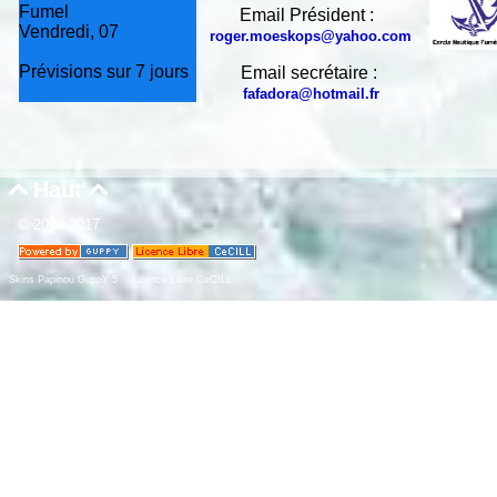
Fumel
Email Président :
Vendredi, 07
roger.moeskops@yahoo.com
Prévisions sur 7 jours
Email secrétaire :
fafadora@hotmail.fr
Haut


© 2004-2017
Skins Papinou GuppY 5
Licence Libre CeCILL