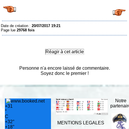
Date de création :
20/07/2017 19:21
Page lue
29768 fois
Réagir à cet article
Personne n'a encore laissé de commentaire.
Soyez donc le premier !
Notre
partenai
+
31
°
C
+
32°
MENTIONS LEGALES
+
18°