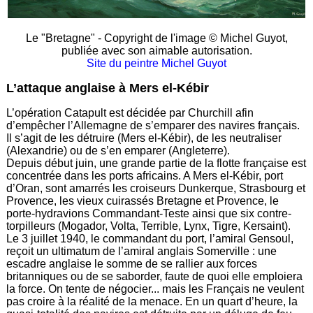
Le "Bretagne" - Copyright de l'image © Michel Guyot,
publiée avec son aimable autorisation.
Site du peintre Michel Guyot
L’attaque anglaise à Mers el-Kébir
L’opération Catapult est décidée par Churchill afin
d’empêcher l’Allemagne de s’emparer des navires français.
Il s’agit de les détruire (Mers el-Kébir), de les neutraliser
(Alexandrie) ou de s’en emparer (Angleterre).
Depuis début juin, une grande partie de la flotte française est
concentrée dans les ports africains. A Mers el-Kébir, port
d’Oran, sont amarrés les croiseurs Dunkerque, Strasbourg et
Provence, les vieux cuirassés Bretagne et Provence, le
porte-hydravions Commandant-Teste ainsi que six contre-
torpilleurs (Mogador, Volta, Terrible, Lynx, Tigre, Kersaint).
Le 3 juillet 1940, le commandant du port, l’amiral Gensoul,
reçoit un ultimatum de l’amiral anglais Somerville : une
escadre anglaise le somme de se rallier aux forces
britanniques ou de se saborder, faute de quoi elle emploiera
la force. On tente de négocier... mais les Français ne veulent
pas croire à la réalité de la menace. En un quart d’heure, la