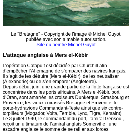
Le "Bretagne" - Copyright de l'image © Michel Guyot,
publiée avec son aimable autorisation.
Site du peintre Michel Guyot
L’attaque anglaise à Mers el-Kébir
L’opération Catapult est décidée par Churchill afin
d’empêcher l’Allemagne de s’emparer des navires français.
Il s’agit de les détruire (Mers el-Kébir), de les neutraliser
(Alexandrie) ou de s’en emparer (Angleterre).
Depuis début juin, une grande partie de la flotte française est
concentrée dans les ports africains. A Mers el-Kébir, port
d’Oran, sont amarrés les croiseurs Dunkerque, Strasbourg et
Provence, les vieux cuirassés Bretagne et Provence, le
porte-hydravions Commandant-Teste ainsi que six contre-
torpilleurs (Mogador, Volta, Terrible, Lynx, Tigre, Kersaint).
Le 3 juillet 1940, le commandant du port, l’amiral Gensoul,
reçoit un ultimatum de l’amiral anglais Somerville : une
escadre anglaise le somme de se rallier aux forces