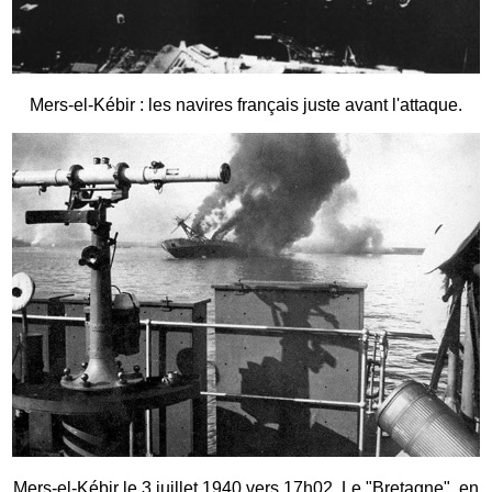
Mers-el-Kébir : les navires français juste avant l'attaque.
Mers-el-Kébir le 3 juillet 1940 vers 17h02. Le "Bretagne", en