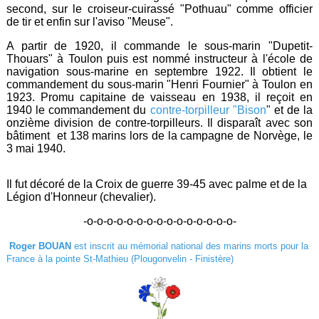
second, sur le croiseur-cuirassé "Pothuau" comme officier
de tir et enfin sur l'aviso "Meuse".
A partir de 1920, il commande le sous-marin "Dupetit-
Thouars" à Toulon puis est nommé instructeur à l'école de
navigation sous-marine en septembre 1922. Il obtient le
commandement du sous-marin "Henri Fournier" à Toulon en
1923. Promu capitaine de vaisseau en 1938, il reçoit en
1940 le commandement du
contre-torpilleur "Bison
" et de la
onzième division de contre-torpilleurs. Il disparaît avec son
bâtiment et 138 marins lors de la campagne de Norvège, le
3 mai 1940.
Il fut décoré de la Croix de guerre 39-45 avec palme et de la
Légion d'Honneur (chevalier).
-o-o-o-o-o-o-o-o-o-o-o-o-o-o-o-
Roger BOUAN
est inscrit au mémorial national des marins morts pour la
France à la pointe St-Mathieu (Plougonvelin - Finistère)