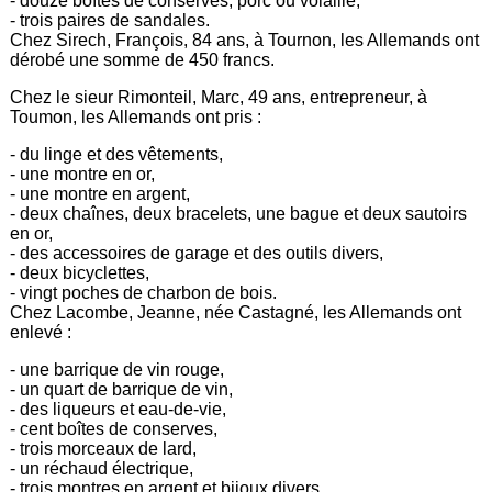
- douze boîtes de conserves, porc ou volaille,
- trois paires de sandales.
Chez Sirech, François, 84 ans, à Tournon, les Allemands ont
dérobé une somme de 450 francs.
Chez le sieur Rimonteil, Marc, 49 ans, entrepreneur, à
Toumon, les Allemands ont pris :
- du linge et des vêtements,
- une montre en or,
- une montre en argent,
- deux chaînes, deux bracelets, une bague et deux sautoirs
en or,
- des accessoires de garage et des outils divers,
- deux bicyclettes,
- vingt poches de charbon de bois.
Chez Lacombe, Jeanne, née Castagné, les Allemands ont
enlevé :
- une barrique de vin rouge,
- un quart de barrique de vin,
- des liqueurs et eau-de-vie,
- cent boîtes de conserves,
- trois morceaux de lard,
- un réchaud électrique,
- trois montres en argent et bijoux divers,