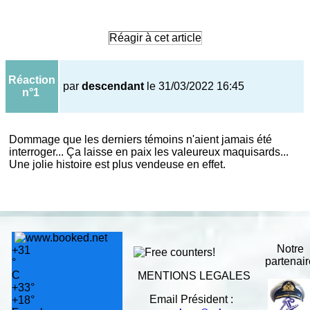
Réagir à cet article
Réaction
par
descendant
le 31/03/2022 16:45
n°1
Dommage que les derniers témoins n'aient jamais été
interroger... Ça laisse en paix les valeureux maquisards...
Une jolie histoire est plus vendeuse en effet.
Notre
+
31
partenai
°
C
MENTIONS LEGALES
+
33°
Email Président :
+
18°