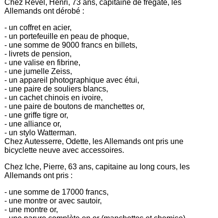
Chez Revel, Henri, 73 ans, capitaine de frégate, les
Allemands ont dérobé :
- un coffret en acier,
- un portefeuille en peau de phoque,
- une somme de 9000 francs en billets,
- livrets de pension,
- une valise en fibrine,
- une jumelle Zeiss,
- un appareil photographique avec étui,
- une paire de souliers blancs,
- un cachet chinois en ivoire,
- une paire de boutons de manchettes or,
- une griffe tigre or,
- une alliance or,
- un stylo Watterman.
Chez Autesserre, Odette, les Allemands ont pris une
bicyclette neuve avec accessoires.
Chez Iche, Pierre, 63 ans, capitaine au long cours, les
Allemands ont pris :
- une somme de 17000 francs,
- une montre or avec sautoir,
- une montre or,