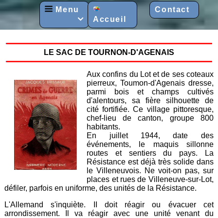
Menu
Contact
Accueil

LE SAC DE TOURNON-D'AGENAIS
Aux confins du Lot et de ses coteaux
pierreux, Toumon-d'Agenais dresse,
parmi bois et champs cultivés
d'alentours, sa fière silhouette de
cité fortifiée. Ce village pittoresque,
chef-lieu de canton, groupe 800
habitants.
En juillet 1944, date des
événements, le maquis sillonne
routes et sentiers du pays. La
Résistance est déjà très solide dans
le Villeneuvois. Ne voit-on pas, sur
places et rues de Villeneuve-sur-Lot,
défiler, parfois en uniforme, des unités de la Résistance.
L'Allemand s'inquiète. II doit réagir ou évacuer cet
arrondissement. Il va réagir avec une unité venant du