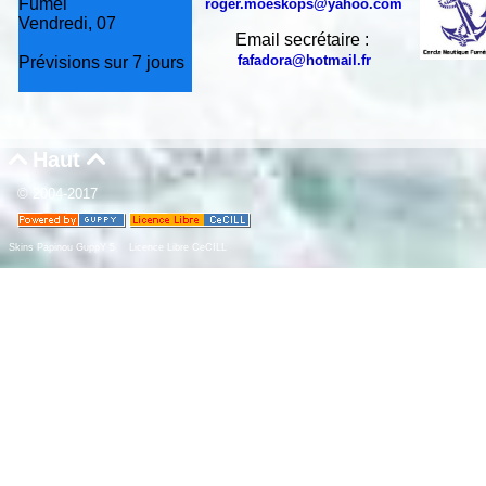
Fumel
roger.moeskops@yahoo.com
Vendredi, 07
Email secrétaire :
fafadora@hotmail.fr
Prévisions sur 7 jours
Haut


© 2004-2017
Skins Papinou GuppY 5
Licence Libre CeCILL