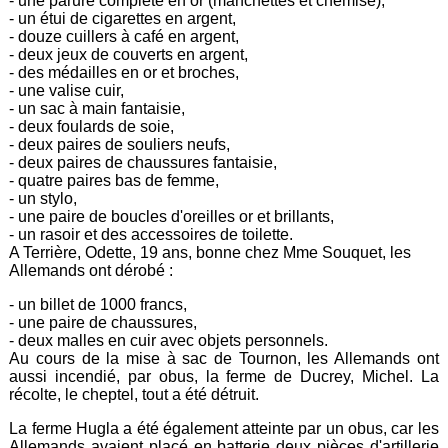
- une parure complète en or (manchettes et chemise),
- un étui de cigarettes en argent,
- douze cuillers à café en argent,
- deux jeux de couverts en argent,
- des médailles en or et broches,
- une valise cuir,
- un sac à main fantaisie,
- deux foulards de soie,
- deux paires de souliers neufs,
- deux paires de chaussures fantaisie,
- quatre paires bas de femme,
- un stylo,
- une paire de boucles d'oreilles or et brillants,
- un rasoir et des accessoires de toilette.
A Terrière, Odette, 19 ans, bonne chez Mme Souquet, les
Allemands ont dérobé :
- un billet de 1000 francs,
- une paire de chaussures,
- deux malles en cuir avec objets personnels.
Au cours de la mise à sac de Tournon, les Allemands ont
aussi incendié, par obus, la ferme de Ducrey, Michel. La
récolte, le cheptel, tout a été détruit.
La ferme Hugla a été également atteinte par un obus, car les
Allemands avaient placé en batterie deux pièces d'artillerie