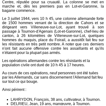
Centre, réputée pour sa cruauté. La colonne se met en
marche et, dès les premiers pas en Lot-et-Garonne, la
bagarre commence.
Le 3 juillet 1944, vers 10 h 45, une colonne allemande forte
de 1500 hommes venant de la direction de Cahors et se
dirigeant vers Villeneuve-sur-Lot, ayant trouvé à son
passage à Tournon-d'Agenais (Lot-et-Garonne), chef-lieu de
canton, à 26 kilomètres de Villeneuve-sur-Lot, quelques
hommes du maquis, place du Foirail, a aussitôt fait feu sur
les résistants en très petit nombre. A noter que ces derniers
n'ont fait aucune offensive contre les assaillants et qu'ils
n'étaient pour la plupart pas armés.
Les opérations allemandes contre les résistants et la
population civile ont duré de 10 h 45 à 17 heures.
Au cours de ces opérations, neuf personnes ont été tuées
par les Allemands, car sans discernement l'Allemand fait feu
sur tout ce qui bouge.
Ainsi périrent :
LAHRYDON, François, 38 ans, cultivateur, à Tournon.
DELRIEU, Jean, 19 ans, manœuvre, à Toumon.