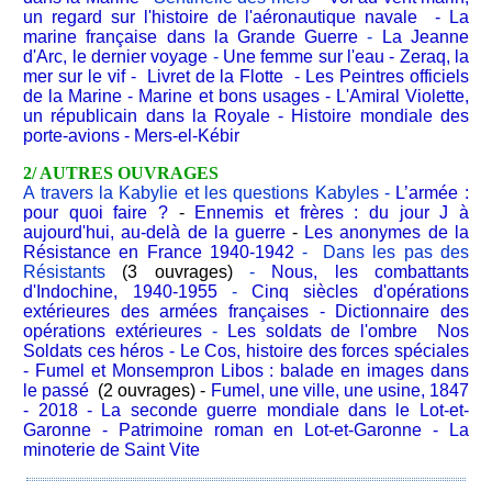
un regard sur l'histoire de l'aéronautique navale
-
La
marine française dans la Grande Guerre
-
La Jeanne
d'Arc, le dernier voyage
-
Une femme sur l'eau
-
Zeraq, la
mer sur le vif
-
Livret de la Flotte
-
Les Peintres officiels
de la Marine
-
Marine et bons usages
-
L'Amiral Violette,
un républicain dans la Royale
-
Histoire mondiale des
porte-avions
-
Mers-el-Kébir
2/ AUTRES OUVRAGES
A travers la Kabylie et les questions Kabyles
-
L’armée :
pour quoi faire ?
-
Ennemis et frères : du jour J à
aujourd'hui, au-delà de la guerre
-
Les anonymes de la
Résistance en France 1940-1942
-
Dans les pas des
Résistants
(3 ouvrages)
-
Nous, les combattants
d'Indochine, 1940-1955
-
Cinq siècles d'opérations
extérieures des armées françaises
-
Dictionnaire des
opérations extérieures
-
Les soldats de l'ombre
Nos
Soldats ces héros
-
Le Cos, histoire des forces spéciales
- Fumel et Monsempron Libos : balade en images dans
le passé
(2 ouvrages) -
Fumel, une ville, une usine, 1847
- 2018
-
La seconde guerre mondiale dans le Lot-et-
Garonne
-
Patrimoine roman en Lot-et-Garonne
-
La
minoterie de Saint Vite