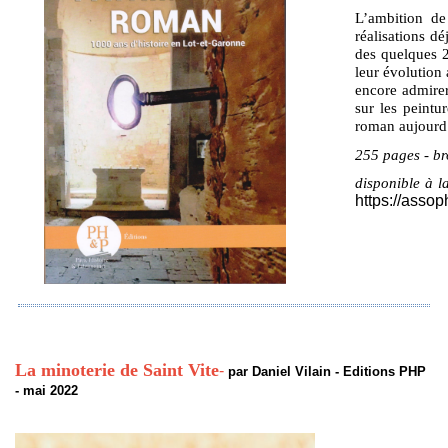
L’ambition de
réalisations dé
des quelques 2
leur évolution 
encore admirer
sur les peintu
roman aujourd
255 pages - br
disponible à la
https://assop
La minoterie de Saint Vite
-
par Daniel Vilain - Editions PHP
- mai 2022