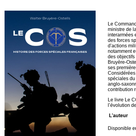
Le Commandem
ministre de l
interarmées e
des forces s
d'actions mili
notamment en 
des objectifs
Bruyère-Oste
ses première
Considérées 
spéciales du
anglo-saxonn
contribution
Le livre Le C
l’évolution d
L’auteur
Disponible e