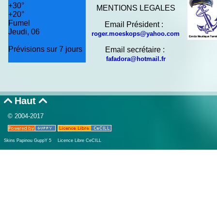
+
30°
MENTIONS LEGALES
+
20°
Fumel
Email Président :
Jeudi, 06
roger.moeskops@yahoo.com
Prévisions sur 7 jours
Email secrétaire :
fafadora@hotmail.fr
Haut


© 2004-2017
Skins Papinou GuppY 5
Licence Libre CeCILL