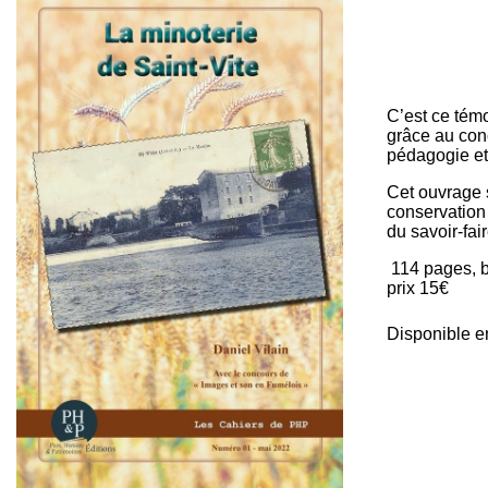
C’est ce témo
grâce au con
pédagogie et 
Cet ouvrage s
conservation 
du savoir-fa
114 pages, br
prix 15€
Disponible e