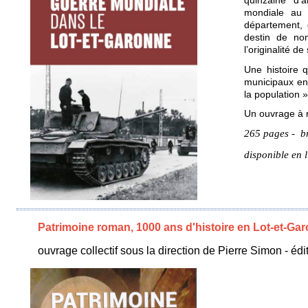
quinzaine d’
mondiale au 
département, d
destin de nom
l’originalité d
Une histoire q
municipaux en 
la population 
Un ouvrage à n
265 pages - br
disponible en l
Patrimoine roman, 1000 ans d'histoire en Lot-et-Ga
ouvrage collectif sous la direction de Pierre Simon - 