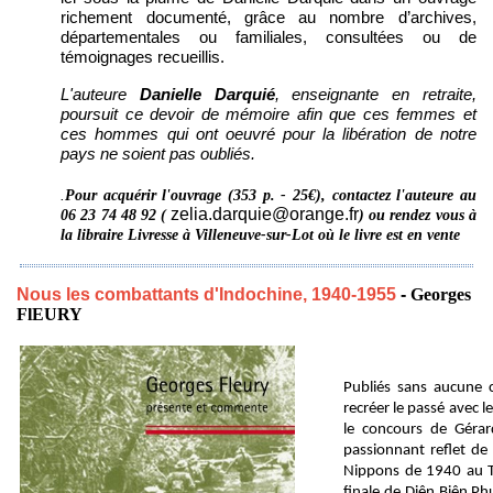
richement documenté, grâce au nombre d’archives,
départementales ou familiales, consultées ou de
témoignages recueillis.
L'auteure
Danielle Darquié
, enseignante en retraite,
poursuit ce devoir de mémoire afin que ces femmes et
ces hommes qui ont oeuvré pour la libération de notre
pays ne soient pas oubliés.
.
Pour acquérir l'ouvrage (353 p. - 25€), contactez l'auteure au
zelia.darquie@orange.fr
06 23 74 48 92 (
) ou rendez vous à
la libraire Livresse à Villeneuve-sur-Lot où le livre est en vente
Nous les combattants d'Indochine, 1940-1955
-
Georges
FlEURY
Publiés sans aucune c
recréer le passé avec 
le concours de Gérar
passionnant reflet de 
Nippons de 1940 au To
finale de Diên Biên Ph