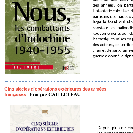
des années, on parta
l'Infanterie coloniale
partisans des hauts pl
large le fossé qui sé
constate les palinod
gouvernements qui, de
les tactiques mises e
des acteurs, ce terrib
chair et de sang, un li
guerre a donné le signa
Cinq siècles d’opérations extérieures des armées
françaises
-
François CAILLETEAU
Depuis plus de cin
les armées françai