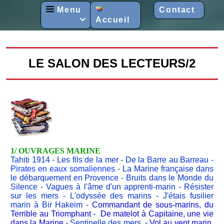
Menu
Contact
Accueil

LE SALON DES LECTEURS/2
1/ OUVRAGES MARINE
Tahiti 1914
-
Les fils de la mer
-
De la Barre au Barreau
-
Pirates en eaux somaliennes
-
La Marine française dans
le débarquement en Provence
-
Bruits dans le Monde du
Silence
-
Vagues à l'âme d'un apprenti-marin
-
Résister
sur les mers
-
L'odyssée des marins
-
J'étais fusilier
marin à Bir Hakeim
-
Commandant de sous-marins, du
Terrible au Triomphant
-
De matelot à Capitaine, une vie
dans la Marine
-
Sentinelle des mers
-
Vol au vent marin,