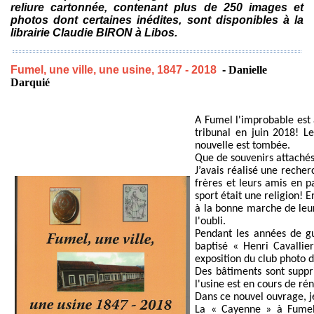
reliure cartonnée, contenant plus de 250 images et
photos dont certaines inédites, sont disponibles à la
librairie Claudie BIRON à Libos.
Fumel, une ville, une usine, 1847 - 2018
-
Danielle
Darquié
A Fumel l'improbable est 
tribunal en juin 2018! Le
nouvelle est tombée.
Que de souvenirs attachés 
J’avais réalisé une reche
frères et leurs amis en p
sport était une religion! 
à la bonne marche de leur
l'oubli.
Pendant les années de g
baptisé « Henri Cavallie
exposition du club photo 
Des bâtiments sont suppr
l'usine est en cours de ré
Dans ce nouvel ouvrage, je
La « Cayenne » à Fumel 