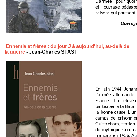
L'armée : pour quoi 
et l'ouvrage pédagog
raisons qui poussent
Ouvrage 
Ennemis et frères : du jour J à aujourd'hui, au-delà de
la guerre
- Jean-Charles STASI
En juin 1944, Johan
l'armée allemande, 
France Libre, élevé 
participer à la Bata
la bonne cause. L'un 
camps de prisonnier
Ouistreham, station 
du mythique Command
français en 1956. Au