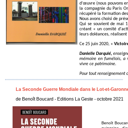
d'œuvre (nous pouvons enc
la compagnie du Paris Orl
récupéré la formation des
Nous avons choisi de prés
Qui se souvient de mai 1
créant « un comité d'act
leurs doléances, réalisent 
Ce 25 juin 2020, «
Victoir
Danielle Darquié,
enseigna
mémoire en fumélois, a v
vivre ce patrimoine.
Pour tout renseignement o
La Seconde Guerre Mondiale dans le Lot-et-Garonn
de Benoît Boucard - Editions La Geste - octobre 2021
Benoît Boucard