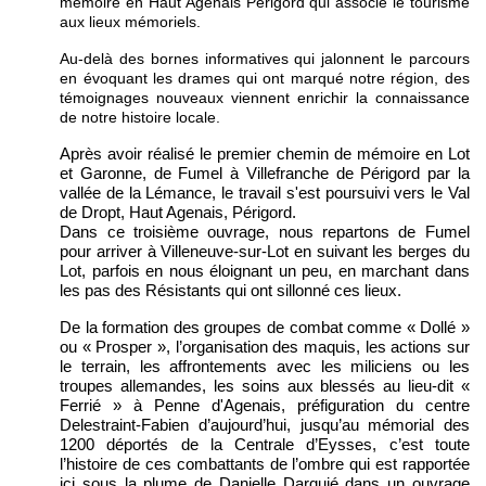
mémoire en Haut Agenais Périgord qui associe le tourisme
aux lieux mémoriels.
Au-delà des bornes informatives qui jalonnent le parcours
en évoquant les drames qui ont marqué notre région, des
témoignages nouveaux viennent enrichir la connaissance
de notre histoire locale.
Après avoir réalisé le premier chemin de mémoire en Lot
et Garonne,
de Fumel à Villefranche de Périgord par la
vallée de la Lémance, le travail s'est poursuivi vers le Val
de Dropt, Haut Agenais, Périgord.
Dans ce troisième ouvrage, nous repartons de Fumel
pour arriver à Villeneuve-sur-Lot en suivant les berges du
Lot, parfois en nous éloignant un peu, en marchant dans
les pas des Résistants qui ont sillonné ces lieux.
De la formation des groupes de combat comme « Dollé »
ou « Prosper », l’organisation des maquis, les actions sur
le terrain, les affrontements avec les miliciens ou les
troupes allemandes, les soins aux blessés au lieu-dit «
Ferrié » à Penne d'Agenais, préfiguration du centre
Delestraint-Fabien d’aujourd’hui, jusqu’au mémorial des
1200 déportés de la Centrale d’Eysses, c’est toute
l’histoire de ces combattants de l’ombre qui est rapportée
ici sous la plume de Danielle Darquié dans un ouvrage