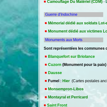
Camouflage Du Matériel (CDM)
-
Guerre d'Indochine
Mémorial dédié aux soldats Lot-
Monument dédié aux victimes Lot
Monuments aux Morts
Sont représentées les communes q
Blanquefort sur Briolance
Cuzorn
(Monument pour la paix)
Dausse
Fumel :
Hier
(Cartes postales anc
Monsempron-Libos
Montayral et Perricard
Saint Front