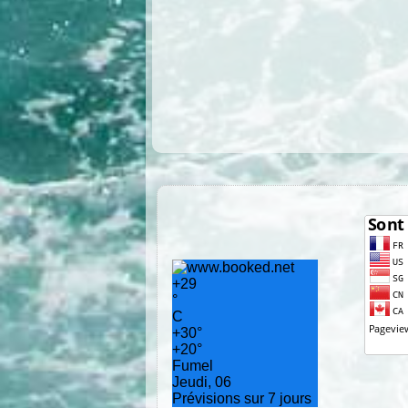
+
29
°
C
+
30°
+
20°
Fumel
Jeudi, 06
Prévisions sur 7 jours