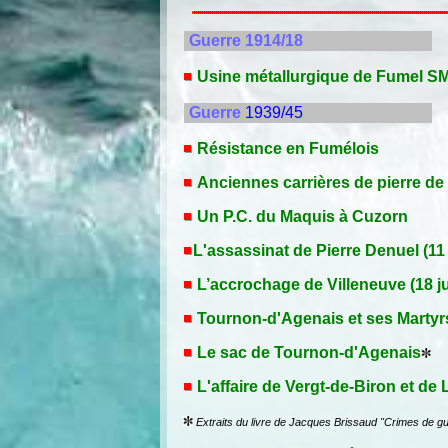
Guerre 1914/18
Usine métallurgique de Fumel S
Guerre
1939/45
Résistance en Fumélois
Anciennes carrières de pierre de
Un P.C. du Maquis à Cuzorn
L'assassinat de Pierre Denuel (11
L’accrochage de Villeneuve (18 j
Tournon-d'Agenais et ses Marty
Le sac de Tournon-d'Agenais
L'affaire de Vergt-de-Biron et de
Extraits du livre de Jacques Brissaud "Crimes de g