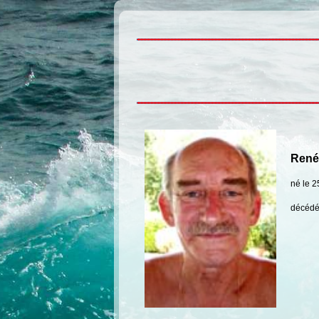
René
né le 2
décédé