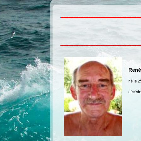
René
né le 2
décédé