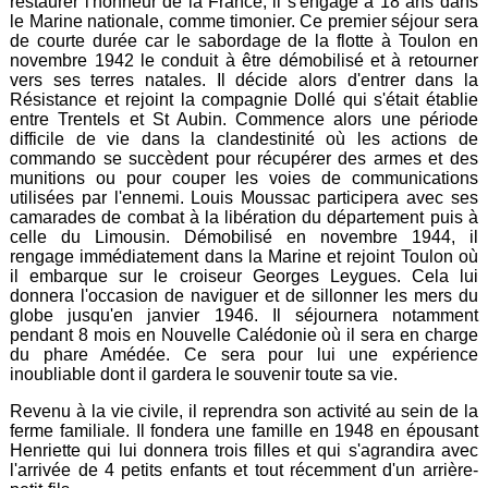
restaurer l'honneur de la France, il s'engage à 18 ans dans
le Marine nationale, comme timonier. Ce premier séjour sera
de courte durée car le sabordage de la flotte à Toulon en
novembre 1942 le conduit à être démobilisé et à retourner
vers ses terres natales. Il décide alors d'entrer dans la
Résistance et rejoint la compagnie Dollé qui s'était établie
entre Trentels et St Aubin. Commence alors une période
difficile de vie dans la clandestinité où les actions de
commando se succèdent pour récupérer des armes et des
munitions ou pour couper les voies de communications
utilisées par l'ennemi. Louis Moussac participera avec ses
camarades de combat à la libération du département puis à
celle du Limousin. Démobilisé en novembre 1944, il
rengage immédiatement dans la Marine et rejoint Toulon où
il embarque sur le croiseur Georges Leygues. Cela lui
donnera l'occasion de naviguer et de sillonner les mers du
globe jusqu'en janvier 1946. Il séjournera notamment
pendant 8 mois en Nouvelle Calédonie où il sera en charge
du phare Amédée. Ce sera pour lui une expérience
inoubliable dont il gardera le souvenir toute sa vie.
Revenu à la vie civile, il reprendra son activité au sein de la
ferme familiale. Il fondera une famille en 1948 en épousant
Henriette qui lui donnera trois filles et qui s'agrandira avec
l'arrivée de 4 petits enfants et tout récemment d'un arrière-