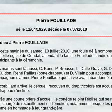
Pierre FOUILLADE
, décédé le 07/07/2010
adieu à Pierre FOUILLADE
cette matinée du samedi 10 juillet 2010, une foule déjà nombre
vieille église de Condat, attendant la famille Fouillade, tandis q
ticipants à la cérémonie.
 marins sont là aussi, C. Bons, P. Brousse, L. Dalle Grave, G. 
Guidon, René Paillas (porte-drapeau) et D. Vilain pour accompag
pagnon d'armes Pierre Fouillade que la vie avait abandonné a
corbillard arrive, le cercueil recouvert du drap tricolore est accu
drapeau s'incline.
ès une courte prière d'accueil, le cortège rejoint l'église qui se r
t, chargé de recueillement et d'émotion, notamment lorsque les pe
ème en hommage à leur grand-père.