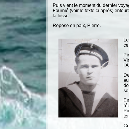
Puis vient le moment du dernier voyag
Fournié (voir le texte ci-après) entou
la fosse.
Repose en paix, Pierre.
Le
ce
Pi
Vi
l'
De
au
do
so
En
ré
Pi
te
Co