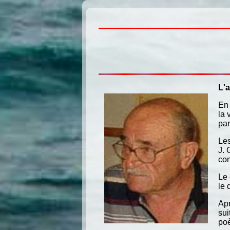
né le 12/04/1929
L'
En 
la 
par
Les
J. 
com
Le 
le 
Apr
sui
po