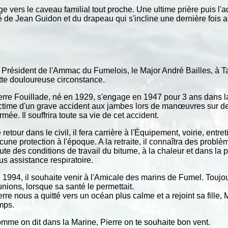
e vers le caveau familial tout proche. Une ultime prière puis l'
ré de Jean Guidon et du drapeau qui s'incline une dernière fois 
 Président de l'Ammac du Fumelois, le Major André Bailles, à Ta
tte douloureuse circonstance.
erre Fouillade, né en 1929, s'engage en 1947 pour 3 ans dans l
ctime d'un grave accident aux jambes lors de manœuvres sur de
Armée. Il souffrira toute sa vie de cet accident.
 retour dans le civil, il fera carrière à l'Équipement, voirie, en
cune protection à l'époque. A la retraite, il connaîtra des prob
ute des conditions de travail du bitume, à la chaleur et dans la 
us assistance respiratoire.
 1994, il souhaite venir à l'Amicale des marins de Fumel. Toujour
unions, lorsque sa santé le permettait.
erre nous a quitté vers un océan plus calme et a rejoint sa fille, 
mps.
mme on dit dans la Marine, Pierre on te souhaite bon vent.