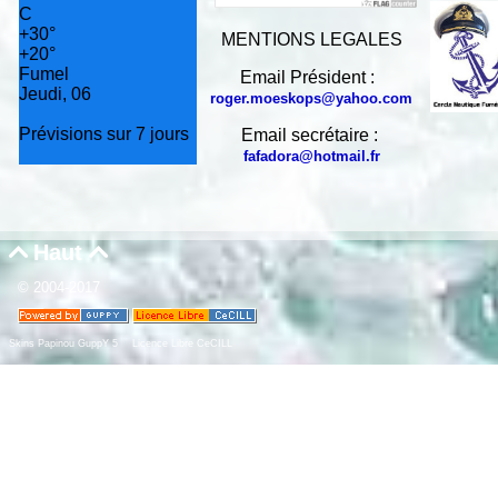
C
+
30°
MENTIONS LEGALES
+
20°
Fumel
Email Président :
Jeudi, 06
roger.moeskops@yahoo.com
Prévisions sur 7 jours
Email secrétaire :
fafadora@hotmail.fr
Haut


© 2004-2017
Skins Papinou GuppY 5
Licence Libre CeCILL