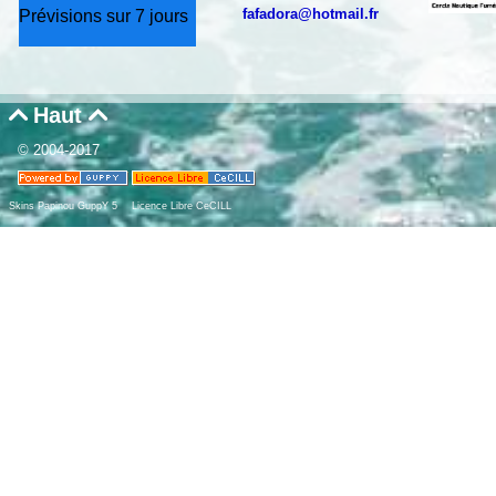
fafadora@hotmail.fr
Prévisions sur 7 jours
Haut


© 2004-2017
Skins Papinou GuppY 5
Licence Libre CeCILL