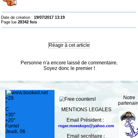
Date de création :
19/07/2017 13:19
Page lue
28342 fois
Réagir à cet article
Personne n'a encore laissé de commentaire.
Soyez donc le premier !
Notre
+
29
partenai
°
C
MENTIONS LEGALES
+
30°
Email Président :
+
20°
Fumel
roger.moeskops@yahoo.com
Jeudi, 06
Email secrétaire :