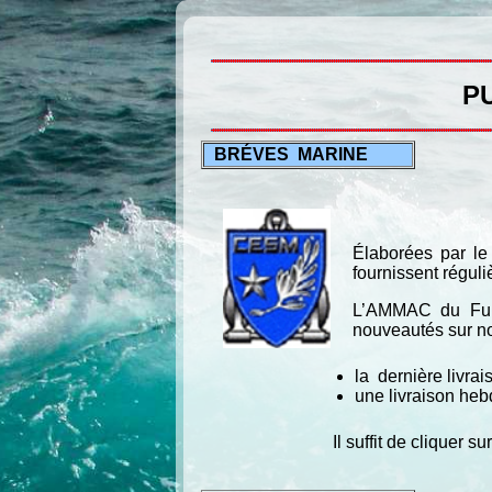
P
BRÉVES MARINE
Élaborées par le
fournissent réguli
L’AMMAC du Fumel
nouveautés sur not
la dernière livra
une livraison he
Il suffit de cliquer 