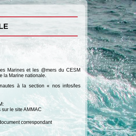
LE
rèves Marines et les @mers du CESM
de la Marine nationale.
autes à la section « nos infos/les
M:
s sur le site AMMAC
 le document correspondant