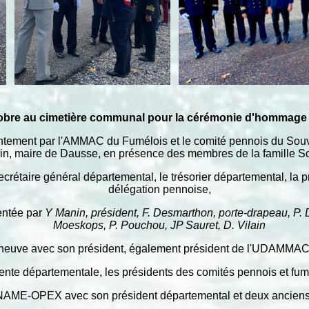
tobre au cimetière communal pour la cérémonie d'hommage 
tement par l'AMMAC du Fumélois et le comité pennois du Souven
in, maire de Dausse, en présence des membres de la famille So
ecrétaire général départemental, le trésorier départemental, la p
délégation pennoise,
entée par
Y Manin, président, F. Desmarthon, porte-drapeau, P. 
Moeskops, P. Pouchou, JP Sauret, D. Vilain
neuve avec son président, également président de l'UDAMMAC,
nte départementale, les présidents des comités pennois et fumé
NAME-OPEX avec son président départemental et deux ancien