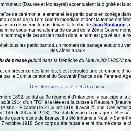
ommunaux (Dausse et Montayral) accentuaient la dignité et la sol
 maître de cérémonie, a emmené les participants en cortège dan
 au cours de la 1ère Guerre mondiale et dont la tombe entière
 sans un deuxième temps devant la tombe de
Jean Soulagne
t,
ne mine sous-marine allemande datant de la 2ème Guerre mond
 en hommage de cet ancien marin dont le nom est gravé sur le 
vitait tous les participants à un moment de partage autour du ve
des aînés ruraux
u de presse p
ublié dans la Dépêche du Midi le
20/10/2023
par
e, en présence des familles, s’est déroulée une cérémonie d’h
e par le Comité cantonal du Souvenir Français de Penne-d’Ag
Des blessures à la tête et à la cuisse
mbre 1892, soldat au 9e régiment d’infanterie, a participé à l
 août 1914 d’un "TO" à la tête et à la cuisse à Raucourt (Meurthe
(Aisne – Picardie) le 21 juillet 1918. Il avait 25 ans. Ces actes 
e (n° 146 du 23 août 1918) : "Soldat dévoué et courageux. Blessé
oix de guerre étoile de Bronze. Il a été inhumé à Neuilly-Saint-
e 7 octobre 1918. Son corps a été rapatrié et réinhumé dans le ci