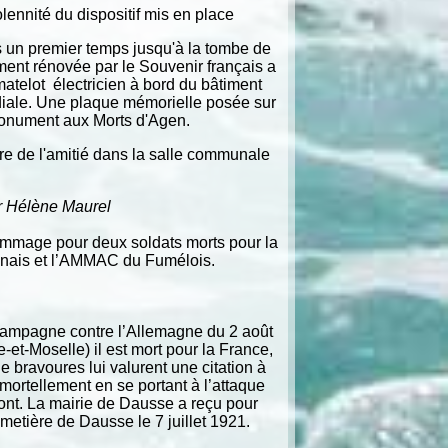
ennité du dispositif mis en place
s un premier temps jusqu'à la tombe de
ment rénovée par le Souvenir français a
 matelot électricien à bord du bâtiment
iale. Une plaque mémorielle posée sur
monument aux Morts d'Agen.
rre de l'amitié dans la salle communale
 Hélène Maurel
ommage pour deux soldats morts pour la
enais et l’AMMAC du Fumélois.
a campagne contre l’Allemagne du 2 août
-et-Moselle) il est mort pour la France,
de bravoures lui valurent une citation à
 mortellement en se portant à l’attaque
Front. La mairie de Dausse a reçu pour
metière de Dausse le 7 juillet 1921.