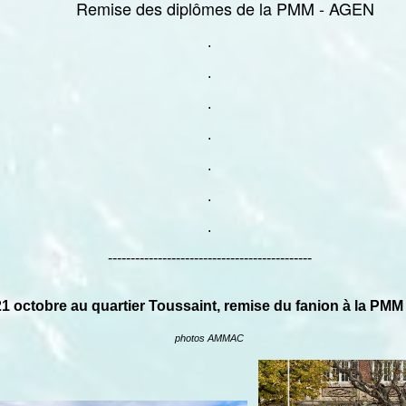
Remise des diplômes de la PMM - AGEN
.
.
.
.
.
.
.
---------------------------------------------
21 octobre au quartier Toussaint, remise du fanion à la 
photos AMMAC