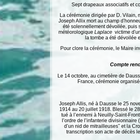
Sept drapeaux associatifs et c
La cérémonie dirigée par D. Vilain,
Joseph Allix mort au champ d'honneur
été solennellement dévoilée, puis
météorologique
Laplace
victime d'u
la tombe a été dévoilée
Pour clore la cérémonie, le Maire in
Compte rend
Le 14 octobre, au cimetière de Dauss
France, cérémonie organisé
Joseph Allis, né à Dausse le 25 nove
1914 au 20 juillet 1918. Blessé le 28
tué à l’ennemi à Neuilly-Saint-Front 
l’ordre de l’infanterie divisionnair
d’un nid de mitrailleuses" et la Cr
transcription son acte de décès l