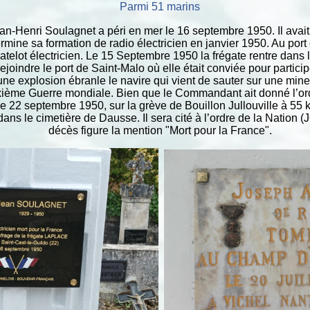
Parmi 51 marins
n-Henri Soulagnet a péri en mer le 16 septembre 1950. Il avai
rmine sa formation de radio électricien en janvier 1950. Au port 
lot électricien. Le 15 Septembre 1950 la frégate rentre dans l
ejoindre le port de Saint-Malo où elle était conviée pour particip
une explosion ébranle le navire qui vient de sauter sur une m
uxième Guerre mondiale. Bien que le Commandant ait donné l’or
Le 22 septembre 1950, sur la grève de Bouillon Jullouville à 55 
é dans le cimetière de Dausse. Il sera cité à l’ordre de la Nation
décès figure la mention "Mort pour la France".