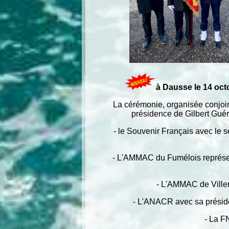
à Dausse le 14 oc
La cérémonie, organisée conjoin
présidence de Gilbert Guér
- le Souvenir Français avec le s
- L'AMMAC du Fumélois représ
- L'AMMAC de Ville
- L'ANACR avec sa préside
- La F