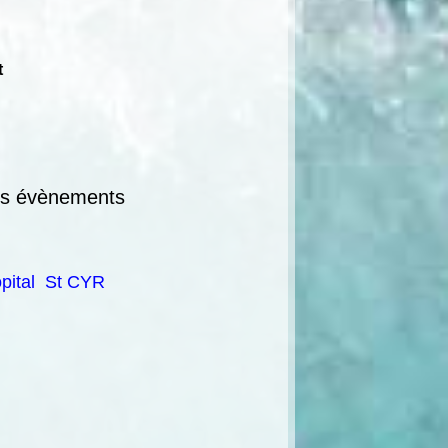
t
s évènements
ôpital St CYR