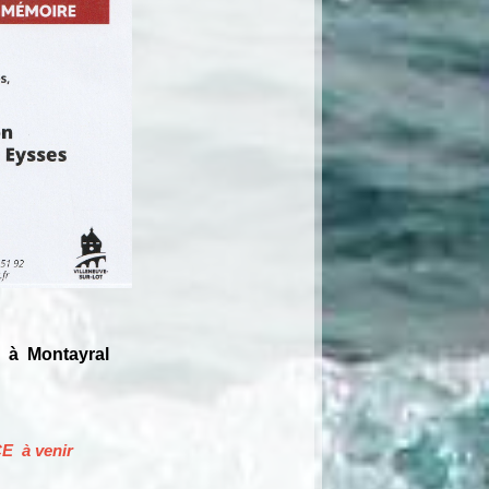
 à Montayral
E à venir