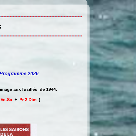
s
Programme 2026
mmage aux fusillés de 1944.
 Ve-Sa
+
Pr 2 Dim
)