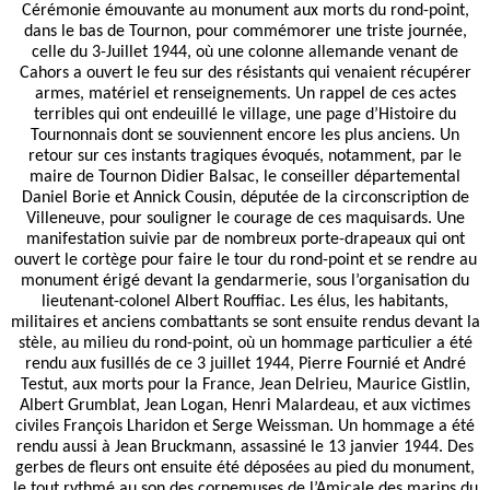
Cérémonie émouvante au monument aux morts du rond-point,
dans le bas de Tournon, pour commémorer une triste journée,
celle du 3-Juillet 1944, où une colonne allemande venant de
Cahors a ouvert le feu sur des résistants qui venaient récupérer
armes, matériel et renseignements. Un rappel de ces actes
terribles qui ont endeuillé le village, une page d’Histoire du
Tournonnais dont se souviennent encore les plus anciens. Un
retour sur ces instants tragiques évoqués, notamment, par le
maire de Tournon Didier Balsac, le conseiller départemental
Daniel Borie et Annick Cousin, députée de la circonscription de
Villeneuve, pour souligner le courage de ces maquisards. Une
manifestation suivie par de nombreux porte-drapeaux qui ont
ouvert le cortège pour faire le tour du rond-point et se rendre au
monument érigé devant la gendarmerie, sous l’organisation du
lieutenant-colonel Albert Rouffiac. Les élus, les habitants,
militaires et anciens combattants se sont ensuite rendus devant la
stèle, au milieu du rond-point, où un hommage particulier a été
rendu aux fusillés de ce 3 juillet 1944, Pierre Fournié et André
Testut, aux morts pour la France, Jean Delrieu, Maurice Gistlin,
Albert Grumblat, Jean Logan, Henri Malardeau, et aux victimes
civiles François Lharidon et Serge Weissman. Un hommage a été
rendu aussi à Jean Bruckmann, assassiné le 13 janvier 1944. Des
gerbes de fleurs ont ensuite été déposées au pied du monument,
le tout rythmé au son des cornemuses de l’Amicale des marins du