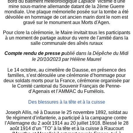
bord du bâtiment météorologique
Laplace
victime d'une
mine sous-marine allemande datant de la 2ème Guerre
mondiale. Une plaque mémorielle posée sur la tombe a été
dévoilée en hommage de cet ancien marin dont le nom est
gravé sur le monument aux Morts d'Agen.
Pour clore la cérémonie, le Maire invitait tous les participants
à un moment de partage autour du verre de l'amitié dans la
salle communale des aînés ruraux
Compte rendu de presse p
ublié dans la Dépêche du Midi
le
20/10/2023
par Hélène Maurel
Le 14 octobre, au cimetière de Dausse, en présence des
familles, s’est déroulée une cérémonie d’hommage pour
deux soldats morts pour la France, cérémonie organisée par
le Comité cantonal du Souvenir Français de Penne-
d’Agenais et l’AMMAC du Fumélois.
Des blessures à la tête et à la cuisse
Joseph Allis, né à Dausse le 25 novembre 1892, soldat au
9e régiment d’infanterie, a participé à la campagne contre
l’Allemagne du 2 août 1914 au 20 juillet 1918. Blessé le 28
août 1914 d’un "TO" à la tête et à la cuisse à Raucourt