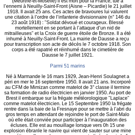
(Meurthe-et-Moselle) il est mort pour la France, tué à
l’ennemi à Neuilly-Saint-Front (Aisne – Picardie) le 21 juillet
1918. Il avait 25 ans. Ces actes de bravoures lui valurent
une citation à l’ordre de l’infanterie divisionnaire (n° 146 du
23 août 1918) : "Soldat dévoué et courageux. Blessé
mortellement en se portant à l’attaque d’un nid de
mitrailleuses" et la Croix de guerre étoile de Bronze. Il a été
inhumé à Neuilly-Saint-Front. La mairie de Dausse a reçu
pour transcription son acte de décès le 7 octobre 1918. Son
corps a été rapatrié et réinhumé dans le cimetière de
Dausse le 7 juillet 1921.
Parmi 51 marins
Né à Marmande le 16 mars 1929, Jean-Henri Soulagnet a
péri en mer le 16 septembre 1950. Il avait 21 ans. Incorporé
au CFM de Mimizan comme matelot de 3° classe il termine
sa formation de radio électricien en janvier 1950. Au port de
Brest il embarque sur la frégate météorologique "Laplace"
comme matelot électricien. Le 15 Septembre 1950 la frégate
rentre dans la baie de la Fresnaye pour se mettre à l’abri du
gros temps en attendant de rejoindre le port de Saint-Malo
où elle était conviée pour participer à l’inauguration des
écluses. Elle est au mouillage lorsque vers 0h 15 une
explosion ébranle le navire qui vient de sauter sur une mine