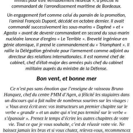
limites pour être véritablement heureux », a précisé le
commandant de l’arrondissement maritime de Bordeaux.
Un engagement fort comme celui du parrain de la promotion,
l’amiral François Dupont, décédé en octobre dernier. Il avait
commandé successivement les sous-marins « Daphné » et «
Agosta » avant de devenir commandant en second du sous-marin
nucléaire lanceur d’engins « Le Terrible ». Breveté ingénieur en
génie atomique, il prend le commandement du « Triomphant ». ll
rallie la Délégation générale pour l’armement comme adjoint au
directeur des relations internationales. Il est nommé chef de
cabinet, chef d’état-major des armées puis chef du cabinet
.
militaire auprès du ministre de la Défense
Bon vent, et bonne mer
Ce n’est pas sans émotion que l’enseigne de vaisseau Bruno
Hanquez, chef du centre PMM d’Agen, a félicité les stagiaires dans
un discours qui a fait naître de nombreux sourires sur les visages :
« Vous avez écrit avec vos instructeurs un premier chapitre sur le
verbe « grandir » et un autre qui n’est pas terminé sur le verbe «
s’épanouir ». Prenez le temps d’écrire les autres chapitres de votre
vie. Tout ce que je vous souhaite, c’est de réussir votre vie. Ne
baissez jamais les bras et si vous chutez, relevez-vous, recommencez