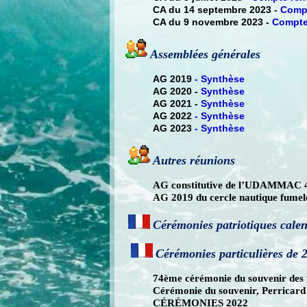
CA du 14 septembre 2023 -
Comp
CA du 9 novembre 2023 -
Compte
Assemblées générales
AG 2019
-
Synthèse
AG 2020 -
Synthèse
AG 2021 -
Synthèse
AG 2022
-
Synthèse
AG 2023
-
Synthèse
Autres réunions
AG constitutive de l’UDAMMAC 4
AG 2019 du cercle nautique fumel
Cérémonies patriotiques calen
Cérémonies particulières de
74ème cérémonie du souvenir des fu
Cérémonie du souvenir, Perricar
CÉRÉMONIES 2022