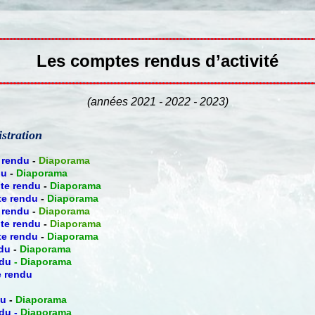
Les comptes rendus d’activité
(années 2021 - 2022 - 2023)
stration
 rendu
-
Diaporama
du
-
Diaporama
te rendu
-
Diaporama
e rendu
-
Diaporama
 rendu
-
Diaporama
te rendu
-
Diaporama
e rendu
-
Diaporama
du
-
Diaporama
du
-
Diaporama
 rendu
du
-
Diaporama
du
-
Diaporama