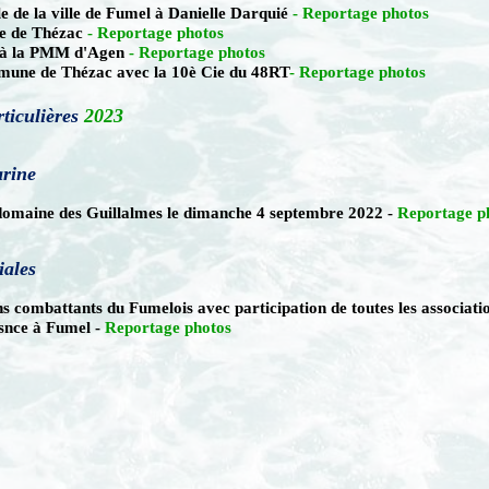
 de la ville de Fumel à Danielle Darquié
-
Reportage photos
e de Thézac
-
Reportage photos
 à la PMM d'Agen
-
Reportage photos
mune de Thézac avec la 10è Cie du 48RT
-
Reportage photos
rticulières
2023
arine
 domaine des Guillalmes le dimanche 4 septembre 2022 -
Reportage p
iales
s combattants du Fumelois avec participation de toutes les associati
snce à Fumel -
Re
portage photos