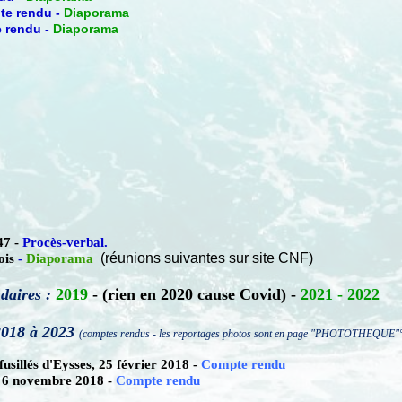
te rendu
-
Diaporama
 rendu -
Diaporama
7 -
Procès-verbal
.
(réunions suivantes sur site CNF)
ois
-
Diaporama
daires :
2019
- (rien en 2020 cause Covid) -
2021
-
2022
 2018 à 2023
(comptes rendus - les reportages photos sont en page "PHOTOTHEQUE"
sillés d'Eysses, 25 février 2018 -
Compte rendu
d 6 novembre 2018 -
Compte rendu