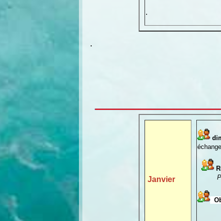
.
.
di
échange 
Ré
P
Janvier
Obs