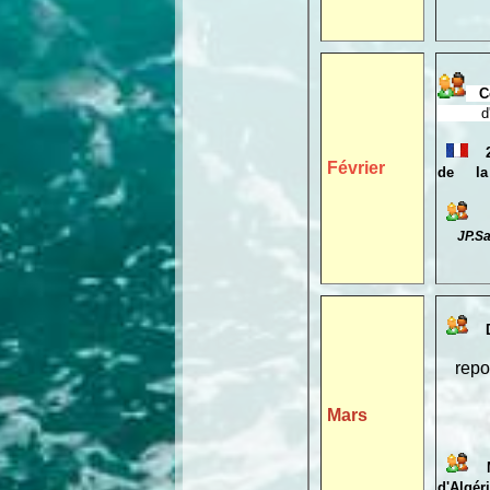
Cen
d'ent
Février
de la f
JP.Saur
rep
Mars
d'Algér