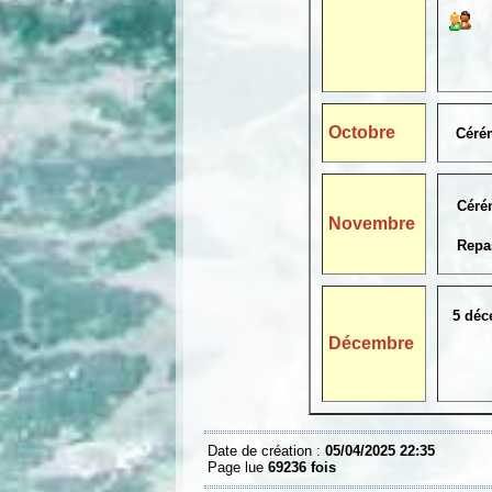
Octobre
Céré
Céré
Novembre
Repas 
5 dé
et gue
Décembre
Date de création :
05/04/2025 22:35
Page lue
69236 fois