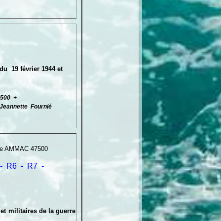
u 19 février 1944 et
.
47500 +
 Jeannette Fournié
ale AMMAC 47500
-
R6
-
R7
-
t militaires de la guerre