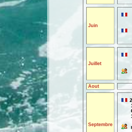
Londr
Juin
2
à 17 
du
Juillet
Aout
2
10h00
Créma
17h15
Septembre