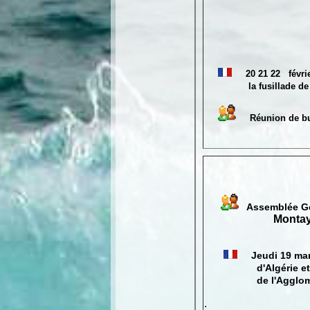
20 21 22 févr
la fusillade de 12 rés
Réunion d
Assemblée Gé
Montay
Jeudi 19 mar
d'Algérie et des co
de l'Agglomér
.