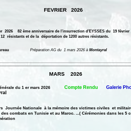
FEVRIER 2026
ier
2026
82 ème anniversaire de l'insurrection d'EYSSES du 19 février 
istants et de la déportation de 1200 autres résistants.
e bureau
Préparation AG du 1 mars 2026 à
Montayral
MARS 2026
Compte Rendu
Galerie Ph
nérale du 1 er mars 2026
ral
s Journée Nationale à la mémoire des victimes civiles et militair
mbats en Tunisie et au Maroc. ...( Cérémonies dans les 5
ation