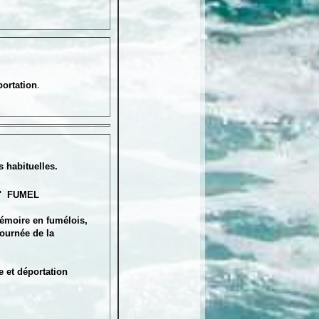
ortation
.
 habituelles.
e " FUMEL
émoire en fumélois,
urnée de la
et déportation