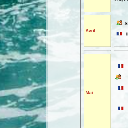
S
Avril
D
Mai
en par
Résis
Di
des c