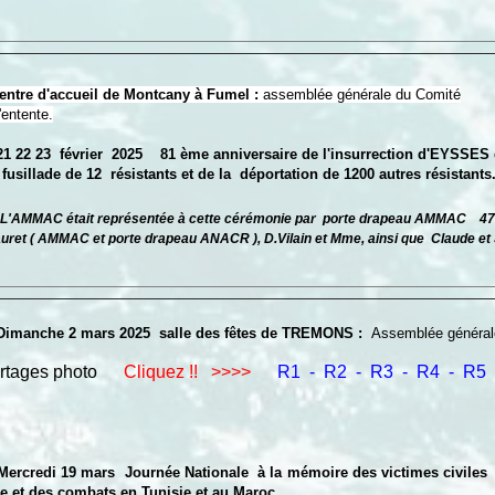
tre d'accueil de Montcany à Fumel :
assemblée générale du Comité
ente.
21 22 23 février
2025
81 ème anniversaire de l'insurrection d'EYSSES d
usillade de 12 résistants et de la déportation de 1200 autres résistants
L'AMMAC était représentée à cette cérémonie par porte drapeau AMMAC 
et ( AMMAC et porte drapeau ANACR ), D.Vilain et Mme, ainsi que Claude et
Dimanche 2 mars 2025 salle des fêtes de TREMONS :
Assemblée génér
ortages photo
Cliquez !!
>>>>
R1
-
R2
-
R3
-
R4
-
R5
Mercredi 19 mars Journée Nationale à la mémoire des victimes civiles e
ie et des combats en Tunisie et au Maroc. ...