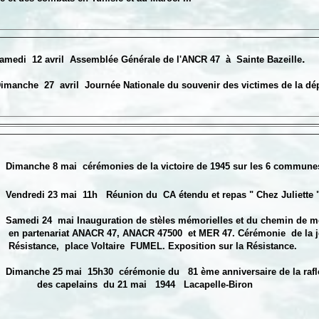
.
amedi 12 avril Assemblée Générale de l'ANCR 47 à Sainte Bazeille
imanche 27 avril Journée Nationale du souvenir des victimes de la dép
Dimanche 8 mai cérémonies de la victoire de 1945 sur les 6 communes
Vendredi 23 mai 11h Réunion du CA étendu et repas " Chez Juliett
Samedi 24 mai Inauguration de stèles mémorielles et du chemin de m
tenariat ANACR 47, ANACR 47500 et MER 47. Cérémonie de la jo
tance, place Voltaire FUMEL.
Exposition sur la Résistance.
manche 25 mai 15h30 cérémonie du 81 ème anniversaire de la rafle 
apelains du 21 mai 1944 Lacapelle-Biron