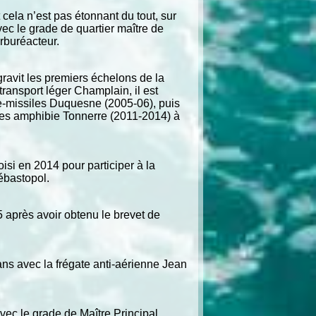
 cela n’est pas étonnant du tout, sur
ec le grade de quartier maître de
rburéacteur.
gravit les premiers échelons de la
transport léger Champlain, il est
ce-missiles Duquesne (2005-06), puis
ères amphibie Tonnerre (2011-2014) à
si en 2014 pour participer à la
ébastopol.
5 après avoir obtenu le brevet de
céans avec la frégate anti-aérienne Jean
vec le grade de Maître Principal.