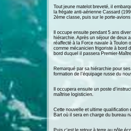
Tout jeune matelot breveté, il embarqu
la frégate anti-aérienne Cassard (199
2ème classe, puis sur le porte-avion
Il occupe ensuite pendant 5 ans divers
hiérarchie. Après un séjour de deux an
réaffecté à la Force navale à Toulon
comme mécanicien frigoriste à bord d
bord duquel il passera Premier-Maîtr
Remarqué par sa hiérarchie pour ses 
formation de l’équipage russe du nou
Il occupera ensuite un poste d’instruc
maîtrise logisticien.
Cette nouvelle et ultime qualification 
Bart où il sera en charge du bureau n
Puis c’est le retour à terre au pôle é