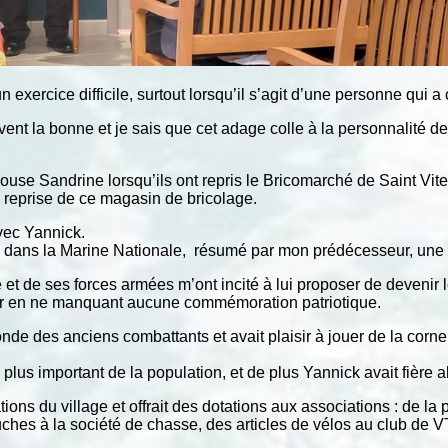
xercice difficile, surtout lorsqu’il s’agit d’une personne qui a
vent la bonne et je sais que cet adage colle à la personnalité d
use Sandrine lorsqu’ils ont repris le Bricomarché de Saint Vite. 
a reprise de ce magasin de bricolage.
avec Yannick.
ns dans la Marine Nationale, résumé par mon prédécesseur, une
e et de ses forces armées m’ont incité à lui proposer de deveni
lir en ne manquant aucune commémoration patriotique.
monde des anciens combattants et avait plaisir à jouer de la c
plus important de la population, et de plus Yannick avait fière 
ions du village et offrait des dotations aux associations : de la 
uches à la société de chasse, des articles de vélos au club de 