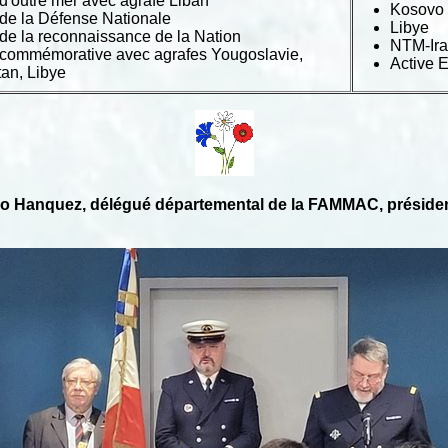
d'outre mer avec agrafe Liban
Kosovo
 de la Défense Nationale
Libye
de la reconnaissance de la Nation
NTM-Ir
 commémorative avec agrafes Yougoslavie,
Active 
an, Libye
 Hanquez, délégué départemental de la FAMMAC, présiden