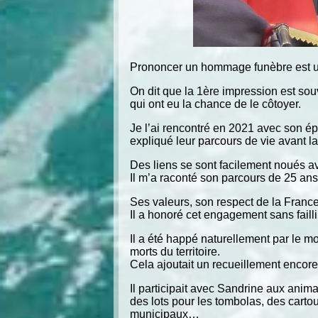
Prononcer un hommage funèbre est un e
On dit que la 1ère impression est sou
qui ont eu la chance de le côtoyer.
Je l’ai rencontré en 2021 avec son épo
expliqué leur parcours de vie avant l
Des liens se sont facilement noués 
Il m’a raconté son parcours de 25 a
Ses valeurs, son respect de la Franc
Il a honoré cet engagement sans fail
Il a été happé naturellement par le 
morts du territoire.
Cela ajoutait un recueillement encore 
Il participait avec Sandrine aux animat
des lots pour les tombolas, des carto
municipaux…