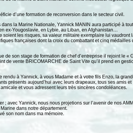
énéficie d’une formation de reconversion dans le secteur civil.
 dans la Marine Nationale, Yannick MANIN aura participé à toute
en ex-Yougoslavie, en Lybie, au Liban, en Afghanistan…
soient les risques, sa valeur militaire exemplaire lui vaudront
orifiques françaises dont la croix du combattant et cinq médailles
’issue de son stage de formation de chef d’entreprise il rejoint l
 point de vente BRICOMARCHE de Saint Vite qu’il prend en gest
endu à Yannick, à vous Madame et à votre fils Enzo, la grand
ants présents aujourd’hui avec leurs drapeaux, tous ses amis e
amicale et vous adressent leurs très sincères condoléances.
er ; avec Yannick, nous nous projetions sur l’avenir de nos A
a Marine dans notre département.
gravé son nom dans ma mémoire.