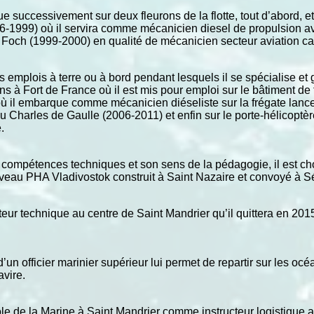
e successivement sur deux fleurons de la flotte, tout d’abord, et
6-1999) où il servira comme mécanicien diesel de propulsion av
s Foch (1999-2000) en qualité de mécanicien secteur aviation ca
 emplois à terre ou à bord pendant lesquels il se spécialise et 
s à Fort de France où il est mis pour emploi sur le bâtiment de 
 où il embarque comme mécanicien diéseliste sur la frégate lan
u Charles de Gaulle (2006-2011) et enfin sur le porte-hélicopt
e.
compétences techniques et son sens de la pédagogie, il est choi
veau PHA Vladivostok construit à Saint Nazaire et convoyé à S
teur technique au centre de Saint Mandrier qu’il quittera en 201
d’un officier marinier supérieur lui permet de repartir sur les o
avire.
cole de la Marine à Saint Mandrier comme instructeur logistique a