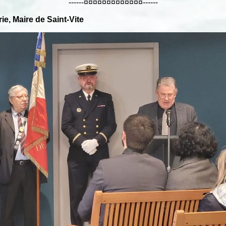
------¤¤¤¤¤¤¤¤¤¤¤¤¤------
e, Maire de Saint-Vite