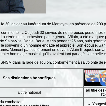
 le 30 janvier au funérarium de Montayral en présence de 200 
 commente : « Ce jeudi 30 janvier, de nombreuses personnes 
 La cérémonie, orchestrée par le général Vilain, a été marqué
e Saint-Vite, Daniel Borie. Marin pendant 25 ans, puis gérant 
i le souvenir d’un homme engagé et apprécié. Son épouse, Sandri
d’amis. Moment particulièrement émouvant, Alain Broquet, son am
rnier hommage musical qu’ils avaient tant partagé. Une belle
 SNSM dans la rade de Toulon, conformément à sa volonté de rev
Ses distinctions honorifiques
au titre des
à titre national
l'
 du combattant
Yougosl