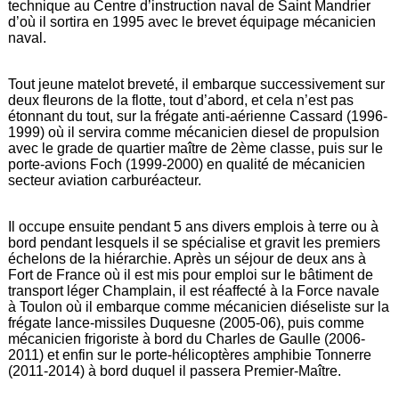
technique au Centre d’instruction naval de Saint Mandrier
d’où il sortira en 1995 avec le brevet équipage mécanicien
naval.
Tout jeune matelot breveté, il embarque successivement sur
deux fleurons de la flotte, tout d’abord, et cela n’est pas
étonnant du tout, sur la frégate anti-aérienne Cassard (1996-
1999) où il servira comme mécanicien diesel de propulsion
avec le grade de quartier maître de 2ème classe, puis sur le
porte-avions Foch (1999-2000) en qualité de mécanicien
secteur aviation carburéacteur.
Il occupe ensuite pendant 5 ans divers emplois à terre ou à
bord pendant lesquels il se spécialise et gravit les premiers
échelons de la hiérarchie. Après un séjour de deux ans à
Fort de France où il est mis pour emploi sur le bâtiment de
transport léger Champlain, il est réaffecté à la Force navale
à Toulon où il embarque comme mécanicien diéseliste sur la
frégate lance-missiles Duquesne (2005-06), puis comme
mécanicien frigoriste à bord du Charles de Gaulle (2006-
2011) et enfin sur le porte-hélicoptères amphibie Tonnerre
(2011-2014) à bord duquel il passera Premier-Maître.