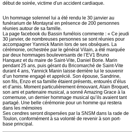
début de soirée, victime d'un accident cardiaque.
Un hommage solennel lui a été rendu le 30 janvier au
funérarium de Montayral en présence de 200 personnes
réunies autour de sa famille.
La page facebook du Bassin fumélois commente : « Ce jeudi
30 janvier, de nombreuses personnes se sont réunies pour
accompagner Yannick Manin lors de ses obsèques. La
cérémonie, orchestrée par le général Vilain, a été marquée
par deux hommages bouleversants de l’EV1 Bruno
Hanquez et du maire de Saint-Vite, Daniel Borie. Marin
pendant 25 ans, puis gérant du Bricomarché de Saint-Vite
durant 4 ans, Yannick Manin laisse derrière lui le souvenir
d’un homme engagé et apprécié. Son épouse, Sandrine,
son fils, Enzo et sa famille étaient présents, entourés d’élus
et d’amis. Moment particulièrement émouvant, Alain Broquet,
son ami et partenaire musical, a sonné Amazing Grace à la
cornemuse, un dernier hommage musical qu’ils avaient tant
partagé. Une belle cérémonie pour un homme qui restera
dans les mémoires
Ses cendres seront dispersées par la SNSM dans la rade de
Toulon, conformément à sa volonté de revenir à son port-
base principal.