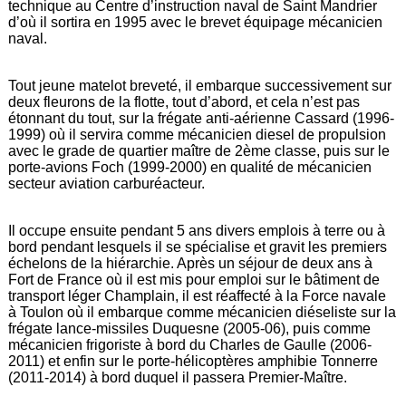
technique au Centre d’instruction naval de Saint Mandrier
d’où il sortira en 1995 avec le brevet équipage mécanicien
naval.
Tout jeune matelot breveté, il embarque successivement sur
deux fleurons de la flotte, tout d’abord, et cela n’est pas
étonnant du tout, sur la frégate anti-aérienne Cassard (1996-
1999) où il servira comme mécanicien diesel de propulsion
avec le grade de quartier maître de 2ème classe, puis sur le
porte-avions Foch (1999-2000) en qualité de mécanicien
secteur aviation carburéacteur.
Il occupe ensuite pendant 5 ans divers emplois à terre ou à
bord pendant lesquels il se spécialise et gravit les premiers
échelons de la hiérarchie. Après un séjour de deux ans à
Fort de France où il est mis pour emploi sur le bâtiment de
transport léger Champlain, il est réaffecté à la Force navale
à Toulon où il embarque comme mécanicien diéseliste sur la
frégate lance-missiles Duquesne (2005-06), puis comme
mécanicien frigoriste à bord du Charles de Gaulle (2006-
2011) et enfin sur le porte-hélicoptères amphibie Tonnerre
(2011-2014) à bord duquel il passera Premier-Maître.