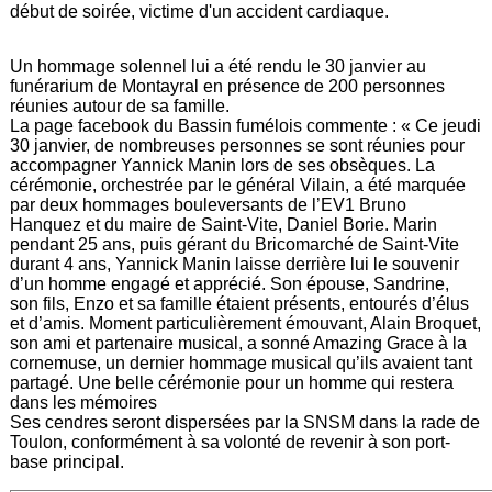
début de soirée, victime d'un accident cardiaque.
Un hommage solennel lui a été rendu le 30 janvier au
funérarium de Montayral en présence de 200 personnes
réunies autour de sa famille.
La page facebook du Bassin fumélois commente : « Ce jeudi
30 janvier, de nombreuses personnes se sont réunies pour
accompagner Yannick Manin lors de ses obsèques. La
cérémonie, orchestrée par le général Vilain, a été marquée
par deux hommages bouleversants de l’EV1 Bruno
Hanquez et du maire de Saint-Vite, Daniel Borie. Marin
pendant 25 ans, puis gérant du Bricomarché de Saint-Vite
durant 4 ans, Yannick Manin laisse derrière lui le souvenir
d’un homme engagé et apprécié. Son épouse, Sandrine,
son fils, Enzo et sa famille étaient présents, entourés d’élus
et d’amis. Moment particulièrement émouvant, Alain Broquet,
son ami et partenaire musical, a sonné Amazing Grace à la
cornemuse, un dernier hommage musical qu’ils avaient tant
partagé. Une belle cérémonie pour un homme qui restera
dans les mémoires
Ses cendres seront dispersées par la SNSM dans la rade de
Toulon, conformément à sa volonté de revenir à son port-
base principal.