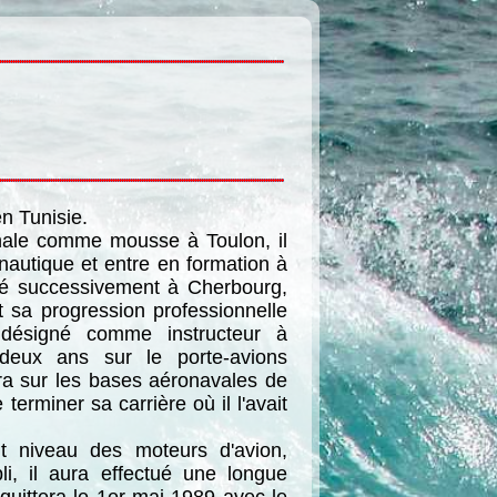
en Tunisie.
nale comme mousse à Toulon, il
onautique et entre en formation à
cté successivement à Cherbourg,
 sa progression professionnelle
e désigné comme instructeur à
deux ans sur le porte-avions
ra sur les bases aéronavales de
terminer sa carrière où il l'avait
aut niveau des moteurs d'avion,
li, il aura effectué une longue