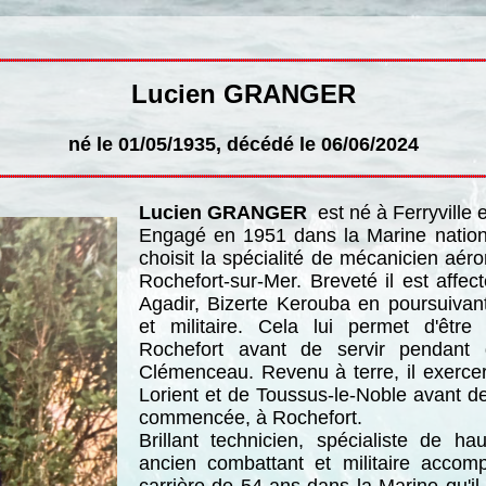
Lucien GRANGER
né le 01/05/1935, décédé le 06/06/2024
Lucien GRANGER
est né à Ferryville 
Engagé en 1951 dans la Marine natio
choisit la spécialité de mécanicien aér
Rochefort-sur-Mer. Breveté il est affe
Agadir, Bizerte Kerouba en poursuivant
et militaire. Cela lui permet d'êtr
Rochefort avant de servir pendant 
Clémenceau. Revenu à terre, il exerce
Lorient et de Toussus-le-Noble avant de 
commencée, à Rochefort.
Brillant technicien, spécialiste de h
ancien combattant et militaire accomp