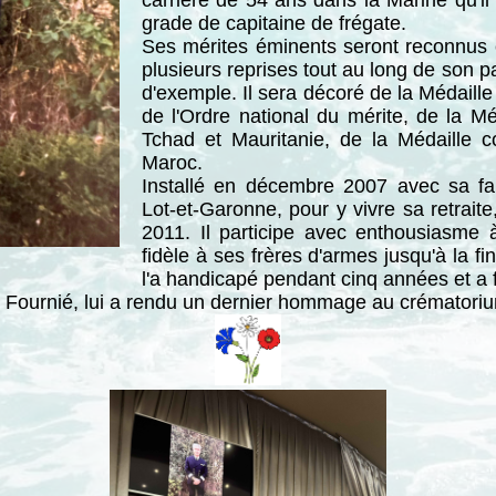
carrière de 54 ans dans la Marine qu'il
grade de capitaine de frégate.
Ses mérites éminents seront reconnus et
plusieurs reprises tout au long de son p
d'exemple. Il sera décoré de la Médaille m
de l'Ordre national du mérite, de la M
Tchad et Mauritanie, de la Médaille
Maroc.
Installé en décembre 2007 avec sa fam
Lot-et-Garonne, pour y vivre sa retrait
2011. Il participe avec enthousiasme à
fidèle à ses frères d'armes jusqu'à la f
l'a handicapé pendant cinq années et a fi
Fournié, lui a rendu un dernier hommage au crématoriu