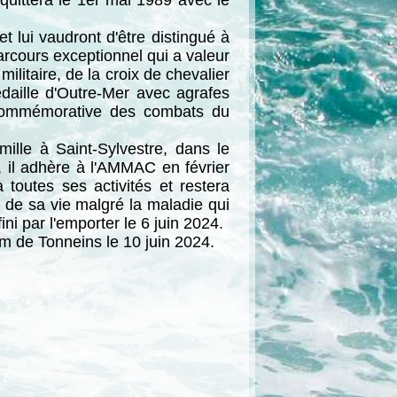
 quittera le 1er mai 1989 avec le
 lui vaudront d'être distingué à
arcours exceptionnel qui a valeur
ilitaire, de la croix de chevalier
édaille d'Outre-Mer avec agrafes
 commémorative des combats du
ille à Saint-Sylvestre, dans le
e, il adhère à l'AMMAC en février
 toutes ses activités et restera
in de sa vie malgré la maladie qui
ni par l'emporter le 6 juin 2024.
m de Tonneins le 10 juin 2024.