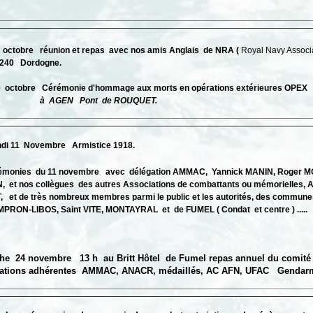
ctobre réunion et repas avec nos amis Anglais de NRA (
Royal Navy Associ
 Dordogne.
octobre Cérémonie d'hommage aux morts en opérations extérieures OPEX
à AGEN Pont de ROUQUET.
i 11 Novembre Armistice 1918.
monies du 11 novembre avec délégation AMMAC, Yannick MANIN, Roger M
 et nos collègues des autres Associations de combattants ou mémorielles,
 et de très nombreux membres parmi le public et les autorités, des comm
RON-LIBOS, Saint VITE, MONTAYRAL et de FUMEL ( Condat et centre ) .....
e 24 novembre 13 h au Britt Hôtel de Fumel repas annuel du comité 
sations adhérentes AMMAC, ANACR, médaillés, AC AFN, UFAC Gendarmer