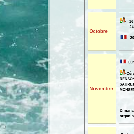
16 o
24240
Octobre
20 
Lund
Céré
RENSON,
SAURET,
Novembre
MONSEMP
Dimanch
organi