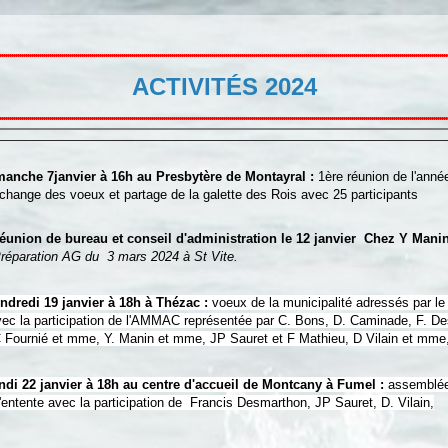
ACTIVITÉS 2024
manche 7janvier à 16h au Presbytère de Montayral :
1ère réunion de l'année
 des voeux et partage de la galette des Rois avec 25 participants
union de bureau et conseil d'administration le 12 janvier Chez Y Manin
réparation AG du 3 mars 2024 à St Vite.
dredi 19 janvier à 18h à Thézac :
voeux de la municipalité adressés par l
 participation de l'AMMAC représentée par C. Bons, D. Caminade, F. Des
ié et mme, Y. Manin et mme, JP Sauret et F Mathieu, D Vilain et mme
di 22 janvier à 18h au centre d'accueil de Montcany à Fumel :
assemblée
te avec la participation de Francis Desmarthon, JP Sauret, D. Vilain,