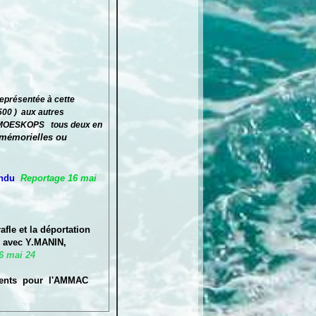
eprésentée à cette
500 ) aux autres
r MOESKOPS tous deux en
 mémorielles ou
ndu
Reportage 16 mai
rafle et la déportation
avec Y.MANIN,
6 mai 24
sents pour l'AMMAC