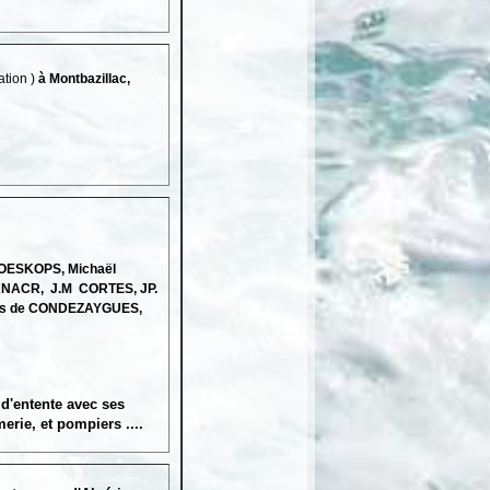
ation )
à Montbazillac,
OESKOPS, Michaël
 ANACR, J.M CORTES, JP.
unes de CONDEZAYGUES,
d'entente avec ses
ie, et pompiers ....