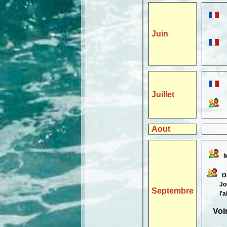
en In
Juin
Généra
Juillet
Aout
Me
Di
Journ
Septembre
l'aimab
Voi