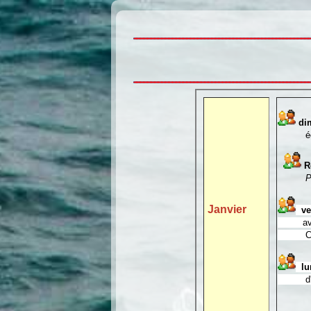
di
échange
Ré
P
Janvier
ven
avec la
C Fourn
lun
d'enten