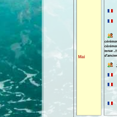
cérémon
cérémon
tenue ..!
d'ancie
Mai
des ca
R.MO
R.MOE