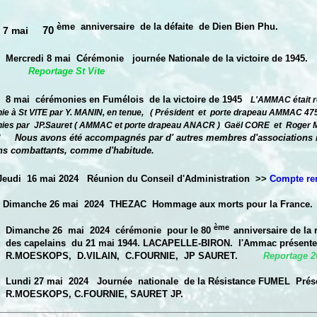
ème anniversaire de la défaite de Dien Bien Phu.
70
7 mai
Mercredi 8 mai Cérémonie journée Nationale de la victoire de 1945.
Reportage St Vite
8 mai cérémonies en Fumélois de la victoire de 1945
L'AMMAC était r
ie à St VITE par Y. MANIN, en tenue, ( Président et porte drapeau AMMAC 47
ies par JP.Sauret ( AMMAC et porte drapeau ANACR ) Gaël CORE et Roge
Nous avons été accompagnés par d' autres membres d'associations
!
ns combattants, comme d'habitude.
Jeudi 16 mai 2024 Réunion du Conseil d'Administration >>
Compte re
Dimanche 26 mai 2024 THEZAC Hommage aux morts pour la France.
ème
Dimanche 26 mai 2024 cérémonie pour le 80
anniversaire de la 
pelains du 21 mai 1944. LACAPELLE-BIRON. l'Ammac présente 
ESKOPS, D.VILAIN, C.FOURNIE, JP SAURET.
Reportage 2
Lundi 27 mai 2024 Journée nationale de la Résistance FUMEL Pré
SKOPS, C.FOURNIE, SAURET JP.