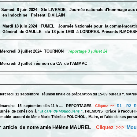
Samedi 8 juin 2024 Ste LIVRADE Journée nationale d'hommage aux 
dochine Présent D.VILAIN
Mardi 18 juin 2024 FUMEL Journée Nationale pour la commémoration
l de GAULLE du 18 juin 1940 à LONDRES. Présents R.MOESKO
Mercredi 3 juillet 2024 TOURNON
reportage 3 juillet 24
Mercredi 3 juillet réunion du CA de l'AMMAC
rcredi 11 septembre réunion finale de préparation du 15-09 bureau Y. MAN
manche 15 septembre dès 11 h ..... REPORTAGES
Cliquez >>
R1
R2
R
ée de cohésion à
" la cale de Moudoulens "
, TREMONS Grâce à l'accueil d
le accord de Mme Marie Thérèse POUCHOU, Maire, et l'aide de ses perso
r article de notre amie Hélène MAUREL
Cliquez >>>
Mou