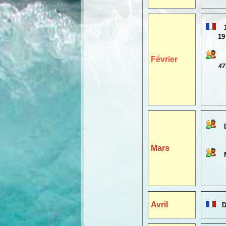
19 févr
Février
47500 )
Claude
Mars
d'Algé
Avril
D