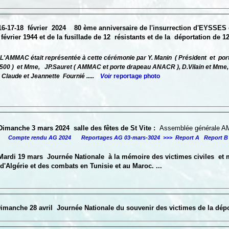
16-17-18 février
2024
80 ème anniversaire de l'insurrection d'EYSSES
ier 1944 et de la fusillade de 12 résistants et de la déportation de 120
L'AMMAC était représentée à cette cérémonie par Y. Manin ( Président
 et Mme, JP.Sauret ( AMMAC et porte drapeau ANACR ), D.Vilain et Mme, 
 et Jeannette Fournié .....
Voir
reportage photo
Dimanche 3 mars 2024 salle des fêtes de St Vite :
Assemblée générale 
Compte rendu AG 2024
Reportages AG 03-mars-3024 >>>
Report A
Report B
Mardi 19 mars Journée Nationale à la mémoire des victimes civiles et m
rie et des combats en Tunisie et au Maroc. ...
imanche 28 avril Journée Nationale du souvenir des victimes de la dépo