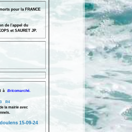
morts pour la FRANCE
 de l'appel du
PS et SAURET JP.
IN à
Bricomarché.
3
R4
e la mairie avec
nnels.
doulens 15-09-24