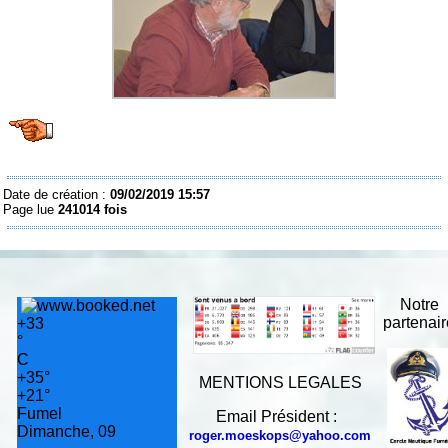
Date de création :
09/02/2019 15:57
Page lue
241014 fois
Notre
partenai
+
33
°
C
+
35°
MENTIONS LEGALES
+
21°
Fumel
Email Président :
Dimanche, 09
roger.moeskops@yahoo.com