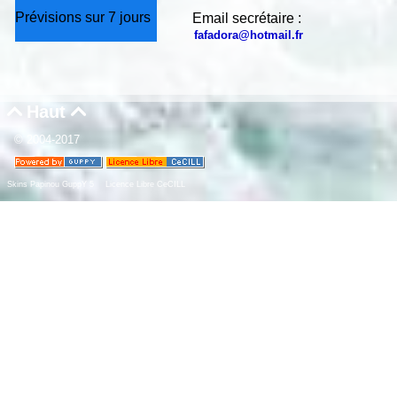
Prévisions sur 7 jours
Email secrétaire :
fafadora@hotmail.fr
Haut


© 2004-2017
Skins Papinou GuppY 5
Licence Libre CeCILL