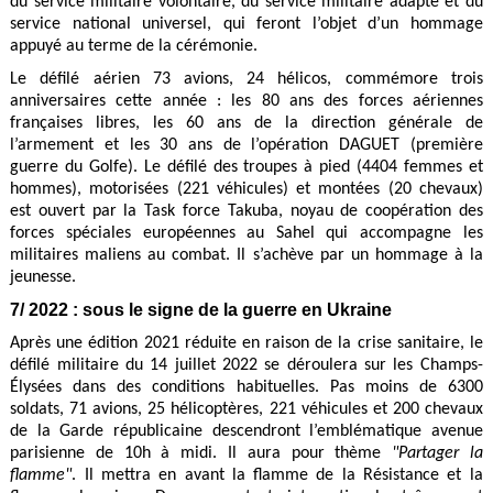
du service militaire volontaire, du service militaire adapté et du
service national universel, qui feront l’objet d’un hommage
appuyé au terme de la cérémonie.
Le défilé aérien 73 avions, 24 hélicos, commémore trois
anniversaires cette année : les 80 ans des forces aériennes
françaises libres, les 60 ans de la direction générale de
l’armement et les 30 ans de l’opération DAGUET (première
guerre du Golfe). Le défilé des troupes à pied (4404 femmes et
hommes), motorisées (221 véhicules) et montées (20 chevaux)
est ouvert par la Task force Takuba, noyau de coopération des
forces spéciales européennes au Sahel qui accompagne les
militaires maliens au combat. Il s’achève par un hommage à la
jeunesse.
7/ 2022 : sous le signe de la guerre en Ukraine
Après une édition 2021 réduite en raison de la crise sanitaire, le
défilé militaire du 14 juillet 2022 se déroulera sur les Champs-
Élysées dans des conditions habituelles. Pas moins de 6300
soldats, 71 avions, 25 hélicoptères, 221 véhicules et 200 chevaux
de la Garde républicaine descendront l’emblématique avenue
parisienne de 10h à midi. Il aura pour thème
"Partager la
flamme"
. Il mettra en avant la flamme de la Résistance et la