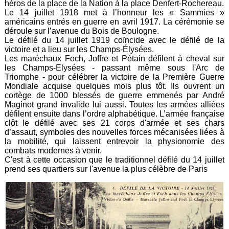
héros de la place de la Nation à la place Denfert-Rochereau.
Le 14 juillet 1918 met à l’honneur les « Sammies »
américains entrés en guerre en avril 1917. La cérémonie se
déroule sur l’avenue du Bois de Boulogne.
Le défilé du 14 juillet 1919 coïncide avec le défilé de la
victoire et a lieu sur les Champs-Élysées.
Les maréchaux Foch, Joffre et Pétain défilent à cheval sur
les Champs-Elysées - passant même sous l'Arc de
Triomphe - pour célébrer la victoire de la Première Guerre
Mondiale acquise quelques mois plus tôt. Ils ouvrent un
cortège de 1000 blessés de guerre emmenés par André
Maginot grand invalide lui aussi. Toutes les armées alliées
défilent ensuite dans l’ordre alphabétique. L’armée française
clôt le défilé avec ses 21 corps d'armée et ses chars
d’assaut, symboles des nouvelles forces mécanisées liées à
la mobilité, qui laissent entrevoir la physionomie des
combats modernes à venir.
C'est à cette occasion que le traditionnel défilé du 14 juillet
prend ses quartiers sur l'avenue la plus célèbre de Paris