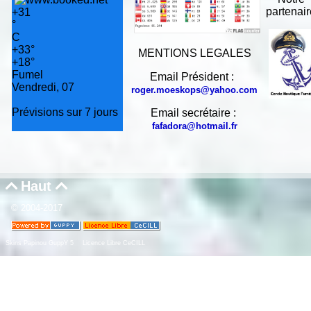
partenai
+
31
°
C
+
33°
MENTIONS LEGALES
+
18°
Fumel
Email Président :
Vendredi, 07
roger.moeskops@yahoo.com
Prévisions sur 7 jours
Email secrétaire :
fafadora@hotmail.fr
Haut


© 2004-2017
Skins Papinou GuppY 5
Licence Libre CeCILL