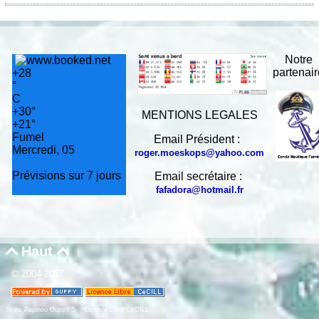
Notre
partenai
+
28
°
C
+
30°
MENTIONS LEGALES
+
21°
Fumel
Email Président :
Mercredi, 05
roger.moeskops@yahoo.com
Prévisions sur 7 jours
Email secrétaire :
fafadora@hotmail.fr
Haut


© 2004-2017
Skins Papinou GuppY 5
Licence Libre CeCILL