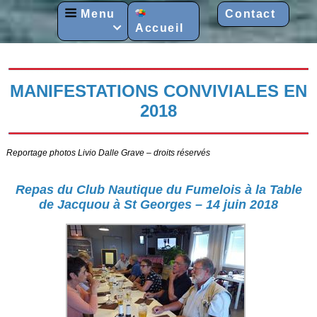
Menu
Contact
Accueil

MANIFESTATIONS CONVIVIALES EN
2018
Reportage photos Livio Dalle Grave – droits réservés
Repas du Club Nautique du Fumelois à la Table
de Jacquou à St Georges – 14 juin 2018