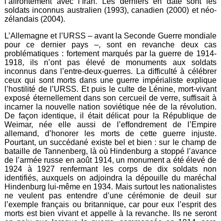
l’affrontement avec l’Iran. Les derniers en date sont les
soldats inconnus australien (1993), canadien (2000) et néo-
zélandais (2004).
L’Allemagne et l’URSS – avant la Seconde Guerre mondiale
pour ce dernier pays –, sont en revanche deux cas
problématiques : fortement marqués par la guerre de 1914-
1918, ils n’ont pas élevé de monuments aux soldats
inconnus dans l’entre-deux-guerres. La difficulté à célébrer
ceux qui sont morts dans une guerre impérialiste explique
l’hostilité de l’URSS. Et puis le culte de Lénine, mort-vivant
exposé éternellement dans son cercueil de verre, suffisait à
incarner la nouvelle nation soviétique née de la révolution.
De façon identique, il était délicat pour la République de
Weimar, née elle aussi de l’effondrement de l’Empire
allemand, d’honorer les morts de cette guerre injuste.
Pourtant, un succédané existe bel et bien : sur le champ de
bataille de Tannenberg, là où Hindenburg a stoppé l’avance
de l’armée russe en août 1914, un monument a été élevé de
1924 à 1927 renfermant les corps de dix soldats non
identifiés, auxquels on adjoindra la dépouille du maréchal
Hindenburg lui-même en 1934. Mais surtout les nationalistes
ne veulent pas entendre d’une cérémonie de deuil sur
l’exemple français ou britannique, car pour eux l’esprit des
morts est bien vivant et appelle à la revanche. Ils ne seront