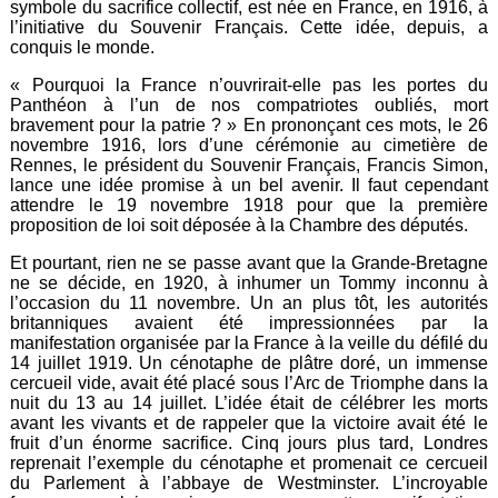
symbole du sacrifice collectif, est née en France, en 1916, à
l’initiative du Souvenir Français. Cette idée, depuis, a
conquis le monde.
« Pourquoi la France n’ouvrirait-elle pas les portes du
Panthéon à l’un de nos compatriotes oubliés, mort
bravement pour la patrie ? » En prononçant ces mots, le 26
novembre 1916, lors d’une cérémonie au cimetière de
Rennes, le président du Souvenir Français, Francis Simon,
lance une idée promise à un bel avenir. Il faut cependant
attendre le 19 novembre 1918 pour que la première
proposition de loi soit déposée à la Chambre des députés.
Et pourtant, rien ne se passe avant que la Grande-Bretagne
ne se décide, en 1920, à inhumer un Tommy inconnu à
l’occasion du 11 novembre. Un an plus tôt, les autorités
britanniques avaient été impressionnées par la
manifestation organisée par la France à la veille du défilé du
14 juillet 1919. Un cénotaphe de plâtre doré, un immense
cercueil vide, avait été placé sous l’Arc de Triomphe dans la
nuit du 13 au 14 juillet. L’idée était de célébrer les morts
avant les vivants et de rappeler que la victoire avait été le
fruit d’un énorme sacrifice. Cinq jours plus tard, Londres
reprenait l’exemple du cénotaphe et promenait ce cercueil
du Parlement à l’abbaye de Westminster. L’incroyable