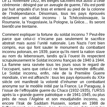
Le 11 novembre 1922, les Belges sacrifient eux aussi à cette
cérémonie : désigné par un aveugle de guerre, l’élu est porté
par huit amputés d’un bras et enterré au pied de la colonne
de l’Indépendance. Désormais, tous les pays éprouvés
réclament un soldat inconnu : la Tchécoslovaquie, la
Roumanie, la Yougoslavie, la Pologne, la Grèce… Ils seront
bientôt une trentaine.
Comment expliquer la fortune du soldat inconnu ? Peut-être
parce que celui-ci n’incarne pas seulement le sacrifice
abstrait mais aussi l’unité nationale. Les Nazis l’ont bien
compris, eux qui font sauter le monument du combattant
inconnu polonais, en 1939, parce qu’ils nient la nation slave
au nom du lebensraum, tandis qu’à l’ouest ils respectent
scrupuleusement le Soldat inconnu français de 1940 à 1944.
La flamme sera ravivée tous les jours sous le regard de
l’occupant, sans que celui-ci ne fasse la moindre difficulté.
Le Soldat inconnu, enfin, née de la Première Guerre
mondiale, s’en est affranchi : tous les pays éprouvés du XXe
siècle ont manifesté la volonté d’inhumer un combattant
anonyme sur le modèle initié par la France. Le Paraguay, à
l’issue de l’effroyable guerre du Chaco (1932-1935), l’URSS
après la « grande guerre patriotique » de 1941-1945, ou plus
près de nous l’Algérie et son moudjahidin inconnu, ou
encore l’Irak de Saddam Hussein, sortant en 1988 de