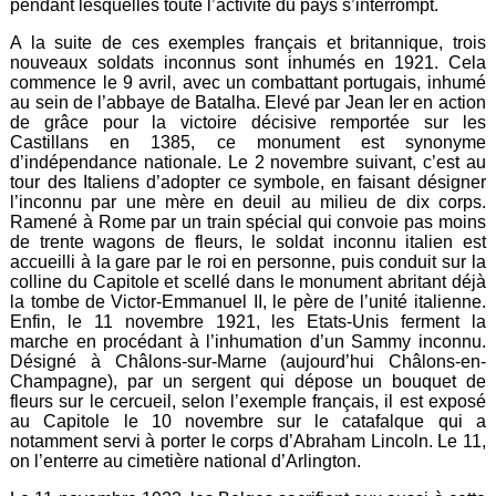
pendant lesquelles toute l’activité du pays s’interrompt.
A la suite de ces exemples français et britannique, trois
nouveaux soldats inconnus sont inhumés en 1921. Cela
commence le 9 avril, avec un combattant portugais, inhumé
au sein de l’abbaye de Batalha. Elevé par Jean Ier en action
de grâce pour la victoire décisive remportée sur les
Castillans en 1385, ce monument est synonyme
d’indépendance nationale. Le 2 novembre suivant, c’est au
tour des Italiens d’adopter ce symbole, en faisant désigner
l’inconnu par une mère en deuil au milieu de dix corps.
Ramené à Rome par un train spécial qui convoie pas moins
de trente wagons de fleurs, le soldat inconnu italien est
accueilli à la gare par le roi en personne, puis conduit sur la
colline du Capitole et scellé dans le monument abritant déjà
la tombe de Victor-Emmanuel II, le père de l’unité italienne.
Enfin, le 11 novembre 1921, les Etats-Unis ferment la
marche en procédant à l’inhumation d’un Sammy inconnu.
Désigné à Châlons-sur-Marne (aujourd’hui Châlons-en-
Champagne), par un sergent qui dépose un bouquet de
fleurs sur le cercueil, selon l’exemple français, il est exposé
au Capitole le 10 novembre sur le catafalque qui a
notamment servi à porter le corps d’Abraham Lincoln. Le 11,
on l’enterre au cimetière national d’Arlington.