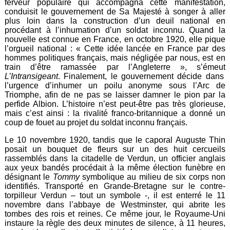
ferveur populaire qui accompagna cette manifestation,
conduisit le gouvernement de Sa Majesté à songer à aller
plus loin dans la construction d’un deuil national en
procédant à l’inhumation d’un soldat inconnu. Quand la
nouvelle est connue en France, en octobre 1920, elle pique
l’orgueil national : « Cette idée lancée en France par des
hommes politiques français, mais négligée par nous, est en
train d’être ramassée par l’Angleterre », s’émeut
L’Intransigeant
. Finalement, le gouvernement décide dans
l’urgence d’inhumer un poilu anonyme sous l’Arc de
Triomphe, afin de ne pas se laisser damner le pion par la
perfide Albion. L’histoire n’est peut-être pas très glorieuse,
mais c’est ainsi : la rivalité franco-britannique a donné un
coup de fouet au projet du soldat inconnu français.
Le 10 novembre 1920, tandis que le caporal Auguste Thin
posait un bouquet de fleurs sur un des huit cercueils
rassemblés dans la citadelle de Verdun, un officier anglais
aux yeux bandés procédait à la même élection funèbre en
désignant le
Tommy
symbolique au milieu de six corps non
identifiés. Transporté en Grande-Bretagne sur le contre-
torpilleur Verdun – tout un symbole -, il est enterré le 11
novembre dans l’abbaye de Westminster, qui abrite les
tombes des rois et reines. Ce même jour, le Royaume-Uni
instaure la règle des deux minutes de silence, à 11 heures,