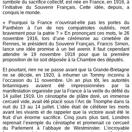
symbole du sacrifice collectif, est née en France, en 1916, à
l’initiative du Souvenir Français. Cette idée, depuis, a
conquis le monde.
« Pourquoi la France n’ouvrirait-elle pas les portes du
Panthéon à l’un de nos compatriotes oubliés, mort
bravement pour la patrie ? » En prononçant ces mots, le 26
novembre 1916, lors d’une cérémonie au cimetière de
Rennes, le président du Souvenir Français, Francis Simon,
lance une idée promise à un bel avenir. Il faut cependant
attendre le 19 novembre 1918 pour que la première
proposition de loi soit déposée à la Chambre des députés.
Et pourtant, rien ne se passe avant que la Grande-Bretagne
ne se décide, en 1920, à inhumer un Tommy inconnu à
l’occasion du 11 novembre. Un an plus tôt, les autorités
britanniques avaient été impressionnées par la
manifestation organisée par la France à la veille du défilé du
14 juillet 1919. Un cénotaphe de plâtre doré, un immense
cercueil vide, avait été placé sous l’Arc de Triomphe dans la
nuit du 13 au 14 juillet. L’idée était de célébrer les morts
avant les vivants et de rappeler que la victoire avait été le
fruit d’un énorme sacrifice. Cinq jours plus tard, Londres
reprenait l’exemple du cénotaphe et promenait ce cercueil
du Parlement à l’abbaye de Westminster. L’incroyable