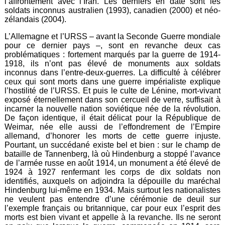
l’affrontement avec l’Iran. Les derniers en date sont les
soldats inconnus australien (1993), canadien (2000) et néo-
zélandais (2004).
L’Allemagne et l’URSS – avant la Seconde Guerre mondiale
pour ce dernier pays –, sont en revanche deux cas
problématiques : fortement marqués par la guerre de 1914-
1918, ils n’ont pas élevé de monuments aux soldats
inconnus dans l’entre-deux-guerres. La difficulté à célébrer
ceux qui sont morts dans une guerre impérialiste explique
l’hostilité de l’URSS. Et puis le culte de Lénine, mort-vivant
exposé éternellement dans son cercueil de verre, suffisait à
incarner la nouvelle nation soviétique née de la révolution.
De façon identique, il était délicat pour la République de
Weimar, née elle aussi de l’effondrement de l’Empire
allemand, d’honorer les morts de cette guerre injuste.
Pourtant, un succédané existe bel et bien : sur le champ de
bataille de Tannenberg, là où Hindenburg a stoppé l’avance
de l’armée russe en août 1914, un monument a été élevé de
1924 à 1927 renfermant les corps de dix soldats non
identifiés, auxquels on adjoindra la dépouille du maréchal
Hindenburg lui-même en 1934. Mais surtout les nationalistes
ne veulent pas entendre d’une cérémonie de deuil sur
l’exemple français ou britannique, car pour eux l’esprit des
morts est bien vivant et appelle à la revanche. Ils ne seront