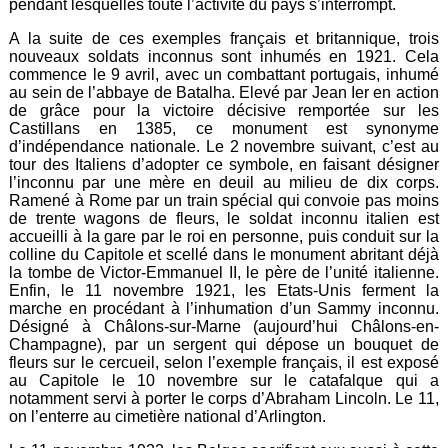
pendant lesquelles toute l’activité du pays s’interrompt.
A la suite de ces exemples français et britannique, trois
nouveaux soldats inconnus sont inhumés en 1921. Cela
commence le 9 avril, avec un combattant portugais, inhumé
au sein de l’abbaye de Batalha. Elevé par Jean Ier en action
de grâce pour la victoire décisive remportée sur les
Castillans en 1385, ce monument est synonyme
d’indépendance nationale. Le 2 novembre suivant, c’est au
tour des Italiens d’adopter ce symbole, en faisant désigner
l’inconnu par une mère en deuil au milieu de dix corps.
Ramené à Rome par un train spécial qui convoie pas moins
de trente wagons de fleurs, le soldat inconnu italien est
accueilli à la gare par le roi en personne, puis conduit sur la
colline du Capitole et scellé dans le monument abritant déjà
la tombe de Victor-Emmanuel II, le père de l’unité italienne.
Enfin, le 11 novembre 1921, les Etats-Unis ferment la
marche en procédant à l’inhumation d’un Sammy inconnu.
Désigné à Châlons-sur-Marne (aujourd’hui Châlons-en-
Champagne), par un sergent qui dépose un bouquet de
fleurs sur le cercueil, selon l’exemple français, il est exposé
au Capitole le 10 novembre sur le catafalque qui a
notamment servi à porter le corps d’Abraham Lincoln. Le 11,
on l’enterre au cimetière national d’Arlington.