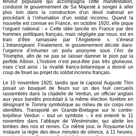
ferveur populaire qui accompagna cette manifestation,
conduisit le gouvernement de Sa Majesté à songer à aller
plus loin dans la construction d’un deuil national en
procédant à l’inhumation d’un soldat inconnu. Quand la
nouvelle est connue en France, en octobre 1920, elle pique
l’orgueil national : « Cette idée lancée en France par des
hommes politiques français, mais négligée par nous, est en
train d’être ramassée par l’Angleterre », s’émeut
L’Intransigeant
. Finalement, le gouvernement décide dans
l’urgence d’inhumer un poilu anonyme sous l’Arc de
Triomphe, afin de ne pas se laisser damner le pion par la
perfide Albion. L’histoire n’est peut-être pas très glorieuse,
mais c’est ainsi : la rivalité franco-britannique a donné un
coup de fouet au projet du soldat inconnu français.
Le 10 novembre 1920, tandis que le caporal Auguste Thin
posait un bouquet de fleurs sur un des huit cercueils
rassemblés dans la citadelle de Verdun, un officier anglais
aux yeux bandés procédait à la même élection funèbre en
désignant le
Tommy
symbolique au milieu de six corps non
identifiés. Transporté en Grande-Bretagne sur le contre-
torpilleur Verdun – tout un symbole -, il est enterré le 11
novembre dans l’abbaye de Westminster, qui abrite les
tombes des rois et reines. Ce même jour, le Royaume-Uni
instaure la règle des deux minutes de silence, à 11 heures,