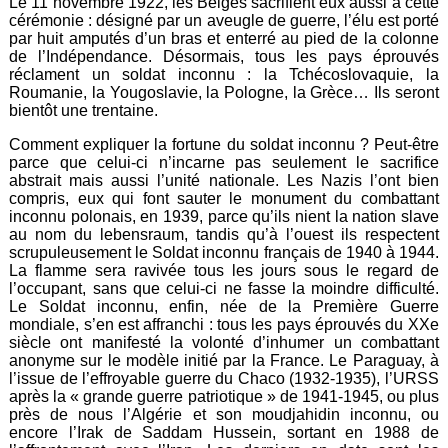
Le 11 novembre 1922, les Belges sacrifient eux aussi à cette
cérémonie : désigné par un aveugle de guerre, l’élu est porté
par huit amputés d’un bras et enterré au pied de la colonne
de l’Indépendance. Désormais, tous les pays éprouvés
réclament un soldat inconnu : la Tchécoslovaquie, la
Roumanie, la Yougoslavie, la Pologne, la Grèce… Ils seront
bientôt une trentaine.
Comment expliquer la fortune du soldat inconnu ? Peut-être
parce que celui-ci n’incarne pas seulement le sacrifice
abstrait mais aussi l’unité nationale. Les Nazis l’ont bien
compris, eux qui font sauter le monument du combattant
inconnu polonais, en 1939, parce qu’ils nient la nation slave
au nom du lebensraum, tandis qu’à l’ouest ils respectent
scrupuleusement le Soldat inconnu français de 1940 à 1944.
La flamme sera ravivée tous les jours sous le regard de
l’occupant, sans que celui-ci ne fasse la moindre difficulté.
Le Soldat inconnu, enfin, née de la Première Guerre
mondiale, s’en est affranchi : tous les pays éprouvés du XXe
siècle ont manifesté la volonté d’inhumer un combattant
anonyme sur le modèle initié par la France. Le Paraguay, à
l’issue de l’effroyable guerre du Chaco (1932-1935), l’URSS
après la « grande guerre patriotique » de 1941-1945, ou plus
près de nous l’Algérie et son moudjahidin inconnu, ou
encore l’Irak de Saddam Hussein, sortant en 1988 de