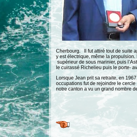
Cherbourg. Il fut attiré tout de suite 
y est électrique, même la propulsion.
supérieur de sous marinier, puis l’As
le cuirassé Richelieu puis le porte-
Lorsque Jean prit sa retraite, en 1967,
occupations fut de rejoindre le cercl
notre canton a vu un grand nombre de