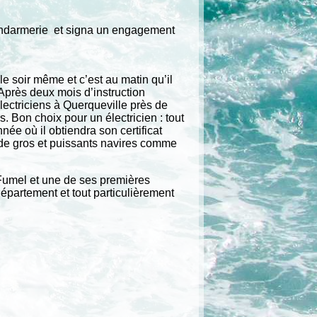
a gendarmerie et signa un engagement
 le soir même et c’est au matin qu’il
 Après deux mois d’instruction
électriciens à Querqueville près de
s. Bon choix pour un électricien : tout
ée où il obtiendra son certificat
r de gros et puissants navires comme
 à Fumel et une de ses premières
département et tout particulièrement