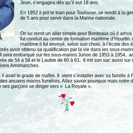
Jean, s’engagea dès qu’il eut 18 ans.
En 1952 il prit le train pour Toulouse, se rendit à l
de 5 ans pour servir dans la Marine nationale.
On lui remit un aller simple pour Bordeaux où il arriva
fut conduit au centre de formation maritime d’Hourtin.
maritime il fut envoyé, selon son choix, à l’école des 
après avoir obtenu sa qualification par la vie dans les sous-marin
 Il sera embarqué sur les sous-marins Junon de 1953 à 1954, ann
trée de 54 à 58 et le Laubie de 60 à 61. Il mit son sac aussi su
 avions Arromanches.
 il avait le grade de maître. Il vient s’installer avec sa famille
e des anciens marins fumélois. Allez savoir pourquoi mais notre 
 ses garçons se diriger vers « La Royale ».