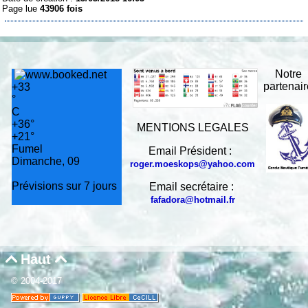
Page lue
43906 fois
Notre
partenai
+
33
°
C
+
36°
MENTIONS LEGALES
+
21°
Fumel
Email Président :
Dimanche, 09
roger.moeskops@yahoo.com
Prévisions sur 7 jours
Email secrétaire :
fafadora@hotmail.fr
Haut


© 2004-2017