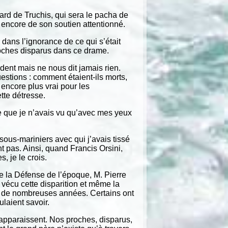
nard de Truchis, qui sera le pacha de
 encore de son soutien attentionné.
dans l’ignorance de ce qui s’était
roches disparus dans ce drame.
dent mais ne nous dit jamais rien.
estions : comment étaient-ils morts,
t encore plus vrai pour les
tte détresse.
e que je n’avais vu qu’avec mes yeux
sous-mariniers avec qui j’avais tissé
t pas. Ainsi, quand Francis Orsini,
, je le crois.
de la Défense de l’époque, M. Pierre
vécu cette disparition et même la
nt de nombreuses années. Certains ont
ulaient savoir.
 apparaissent. Nos proches, disparus,