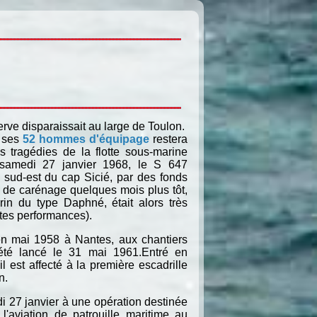
erve disparaissait au large de Toulon.
e ses
52 hommes d'équipage
restera
 tragédies de la flotte sous-marine
e samedi 27 janvier 1968, le S 647
u sud-est du cap Sicié, par des fonds
 de carénage quelques mois plus tôt,
in du type Daphné, était alors très
utes performances).
en mai 1958 à Nantes, aux chantiers
 été lancé le 31 mai 1961.Entré en
il est affecté à la première escadrille
n.
i 27 janvier à une opération destinée
l'aviation de patrouille maritime au