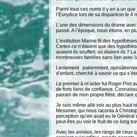
Parmi tous ces noms il y en a un que j
l’Eurydice lors de sa disparition le 
L’une des dimensions du drame avec la
passé. A l’époque, nous étions, en p
L’institution Marine fit des hypothès
Certes ce n’étaient que des hypothèse
avaient ils souffert, où étaient-ils ? L
nombreuses familles sans lien avec l
Lentement patiemment, opiniâtrement
d’enfant, cherché à savoir ce qui s’éta
Le premier à m’aider fut Roger Piot a
de forts liens de confiance. Connaiss
parrain de mon propre frère, déclare q
Je suis même allé voir au plus haut n
Messmer, qui nous raconta à Christop
perception qu’en avait eu le Général
peut-être pu voir le fruit de ce long t
Avec les années, les rangs de ceux qu