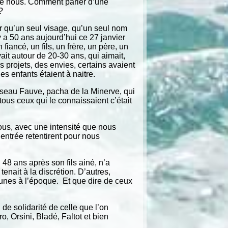
re nous. Comment parler d’une
?
qu’un seul visage, qu’un seul nom
 y a 50 ans aujourd’hui ce 27 janvier
fiancé, un fils, un frère, un père, un
it autour de 20-30 ans, qui aimait,
s projets, des envies, certains avaient
es enfants étaient à naitre.
sseau Fauve, pacha de la Minerve, qui
tous ceux qui le connaissaient c’était
nous, avec une intensité que nous
entrée retentirent pour nous
48 ans après son fils ainé, n’a
tenait à la discrétion. D’autres,
jeunes à l’époque. Et que dire de ceux
 de solidarité de celle que l’on
 Orsini, Bladé, Faltot et bien