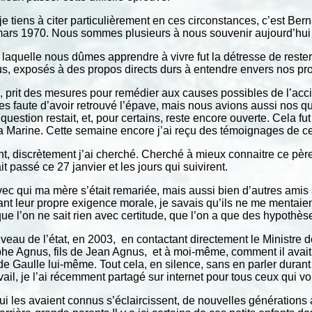
e tiens à citer particulièrement en ces circonstances, c’est Ber
4 mars 1970. Nous sommes plusieurs à nous souvenir aujourd’hui
quelle nous dûmes apprendre à vivre fut la détresse de rester 
lus, exposés à des propos directs durs à entendre envers nos p
es, prit des mesures pour remédier aux causes possibles de l’acci
s faute d’avoir retrouvé l’épave, mais nous avions aussi nos qu
a question restait, et, pour certains, reste encore ouverte. Cela fu
a Marine. Cette semaine encore j’ai reçu des témoignages de ce
, discrètement j’ai cherché. Cherché à mieux connaitre ce pèr
it passé ce 27 janvier et les jours qui suivirent.
vec qui ma mère s’était remariée, mais aussi bien d’autres amis 
ant leur propre exigence morale, je savais qu’ils ne me mentaien
ue l’on ne sait rien avec certitude, que l’on a que des hypothèses
iveau de l’état, en 2003, en contactant directement le Ministre 
he Agnus, fils de Jean Agnus, et à moi-même, comment il avait 
 de Gaulle lui-même. Tout cela, en silence, sans en parler dura
ravail, je l’ai récemment partagé sur internet pour tous ceux qui vo
i les avaient connus s’éclaircissent, de nouvelles générations