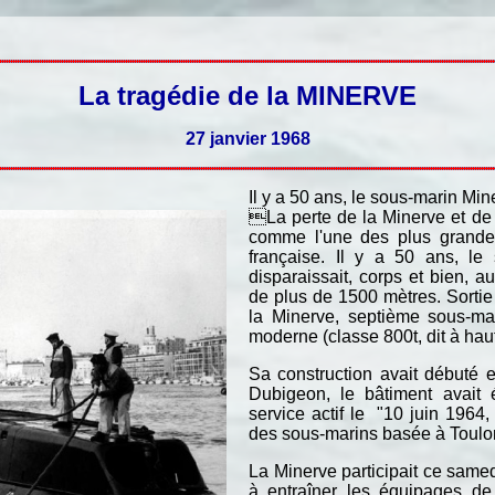
La tragédie de la MINERVE
27 janvier 1968
Il y a 50 ans, le sous-marin Min
La perte de la Minerve et d
comme l'une des plus grandes
française. Il y a 50 ans, l
disparaissait, corps et bien, a
de plus de 1500 mètres. Sortie
la Minerve, septième sous-mar
moderne (classe 800t, dit à ha
Sa construction avait débuté 
Dubigeon, le bâtiment avait
service actif le "10 juin 1964, 
des sous-marins basée à Toulo
La Minerve participait ce samed
à entraîner les équipages de 