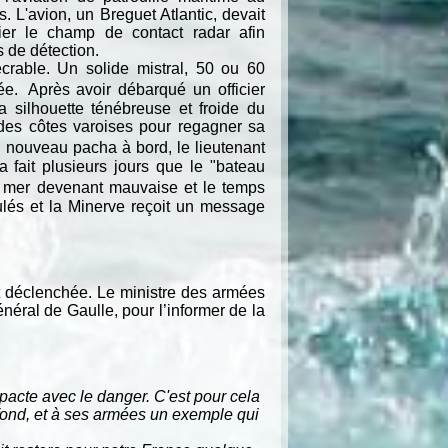
 L'avion, un Breguet Atlantic, devait
dier le champ de contact radar afin
s de détection.
crable. Un solide mistral, 50 ou 60
e. Après avoir débarqué un officier
a silhouette ténébreuse et froide du
des côtes varoises pour regagner sa
nouveau pacha à bord, le lieutenant
 fait plusieurs jours que le "bateau
la mer devenant mauvaise et le temps
nulés et la Minerve reçoit un message
est déclenchée. Le ministre des armées
néral de Gaulle, pour l’informer de la
un pacte avec le danger. C'est pour cela
ofond, et à ses armées un exemple qui