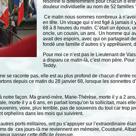
résonne si différemment pour chacun d’ent
douleur individuelle au nom de
52 familles
Ce matin nous sommes nombreux à n’avoir 
en tête. Un visage qui s’est figé à jamais il
68 à 8 heures du matin. C’était un époux, un 
oncle, un cousin, un ami. Un homme qui ava
avait des espoirs, avec qui on partageait de
fondé une famille d’autres s’y apprêtaient, d
Pour moi ce n’est pas le Lieutenant de Vai
a disparu ce matin-là, c’est mon père. Pour 
Teddy.
 ne se raconte pas, elle est au plus profond de chacun d’entre 
tons depuis ce matin du 28 janvier 68, lorsque les sonnettes d’
otre façon. Ma grand-mère, Marie-Thérèse, morte il y a 2 ans, 
 morte il y a 6 ans, en parlait lorsqu’on la sollicitait, mais elle 
venirs, voire, plus terrible, pas de souvenirs du tout car trop 
 orphelins dans les mois qui suivirent.
utres ports militaires, ont pu s’appuyer sur l’extraordinaire élan
s de ces jours-là me reviennent en mémoire, Cousturié, Albatro,
eux passer cette difficile épreuve.