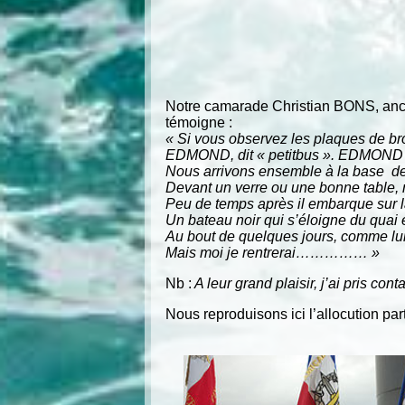
Notre camarade Christian BONS, ancie
témoigne :
« Si vous observez les plaques de b
EDMOND, dit « petitbus ». EDMOND ét
Nous arrivons ensemble à la base d
Devant un verre ou une bonne table, 
Peu de temps après il embarque sur l
Un bateau noir qui s’éloigne du quai e
Au bout de quelques jours, comme lui
Mais moi je rentrerai…………… »
Nb :
A leur grand plaisir, j’ai pris co
Nous reproduisons ici l’allocution p