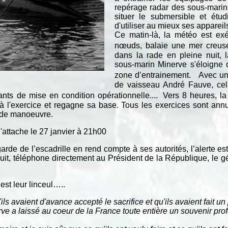
repérage radar des sous-marins.
situer le submersible et étu
d'utiliser au mieux ses appareil
Ce matin-là, la météo est exé
nœuds, balaie une mer creusé
dans la rade en pleine nuit, l
sous-marin Minerve s'éloigne 
zone d’entrainement. Avec un 
de vaisseau André Fauve, cela
ants de mise en condition opérationnelle.... Vers 8 heures, 
nce à l'exercice et regagne sa base. Tous les exercices sont an
é de manoeuvre.
'attache le 27 janvier à 21h00
garde de l’escadrille en rend compte à ses autorités, l’alerte 
uit, téléphone directement au Président de la République, le gé
est leur linceul…..
u'ils avaient d'avance accepté le sacrifice et qu'ils avaient fait 
rve a laissé au coeur de la France toute entière un souvenir pr