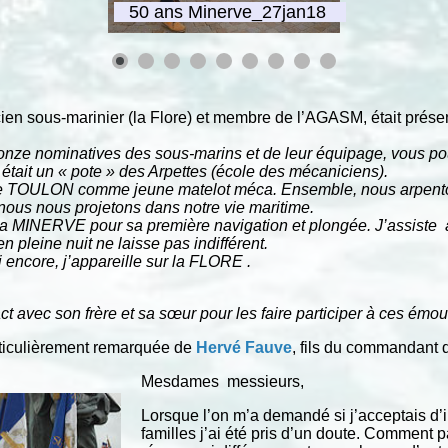
n sous-marinier (la Flore) et membre de l’AGASM, était présent
ronze nominatives des sous-marins et de leur équipage, vous 
ait un « pote » des Arpettes (école des mécaniciens).
e TOULON comme jeune matelot méca. Ensemble, nous arpentons
nous nous projetons dans notre vie maritime.
a MINERVE pour sa première navigation et plongée. J’assiste à 
n pleine nuit ne laisse pas indifférent.
 encore, j’appareille sur la FLORE .
ntact avec son frère et sa sœur pour les faire participer à ces é
articulièrement remarquée de
Hervé Fauve
, fils du commandant 
Mesdames messieurs,
Lorsque l’on m’a demandé si j’acceptais d’
familles j’ai été pris d’un doute. Comment 