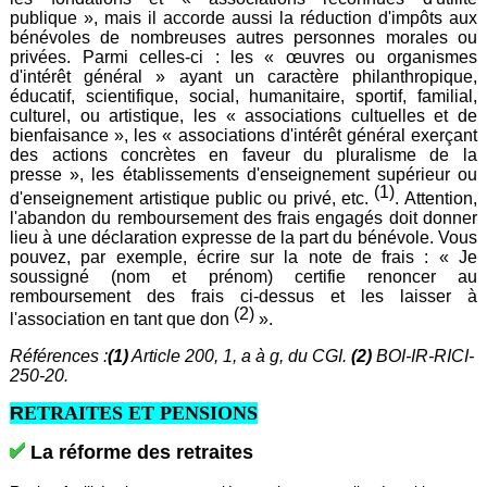
publique », mais il accorde aussi la réduction d'impôts aux
bénévoles de nombreuses autres personnes morales ou
privées. Parmi celles-ci : les « œuvres ou organismes
d'intérêt général » ayant un caractère philanthropique,
éducatif, scientifique, social, humanitaire, sportif, familial,
culturel, ou artistique, les « associations cultuelles et de
bienfaisance », les « associations d'intérêt général exerçant
des actions concrètes en faveur du pluralisme de la
presse », les établissements d'enseignement supérieur ou
(1)
d'enseignement artistique public ou privé, etc.
. Attention,
l'abandon du remboursement des frais engagés doit donner
lieu à une déclaration expresse de la part du bénévole. Vous
pouvez, par exemple, écrire sur la note de frais : « Je
soussigné (nom et prénom) certifie renoncer au
remboursement des frais ci-dessus et les laisser à
(2)
l'association en tant que don
».
Références :
(1)
Article 200, 1, a à g, du CGI.
(2)
BOI-IR-RICI-
250-20.
R
ETRAITES ET PENSIONS
La réforme des retraites