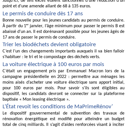
Jusqu’ici, de tels excès étaient sanctionnés d’une réduction d’un
point et d’une amende allant de 68 à 135 euros.
Le permis de conduire dès 17 ans
Bonne nouvelle pour les jeunes candidats au permis de conduire.
À partir du 1ᵉʳ janvier, l’âge minimum pour passer le permis B est
abaissé d’un an. Il est dorénavant possible pour les jeunes âgés de
17 ans de passer le permis de conduire.
Trier les biodéchets devient obligatoire
C’est l’un des changements importants auxquels il va bien falloir
s’habituer : le tri et le compostage des déchets verts.
La voiture électrique à 100 euros par mois
C’était un engagement pris par Emmanuel Macron lors de la
campagne présidentielle en 2022 : permettre aux ménages les
moins aisés d’acheter une voiture électrique sans apport initial,
pour 100 euros par mois. Pour savoir s’ils sont éligibles au
dispositif, les candidats devront se connecter sur la plateforme
baptisée « Mon leasing électrique ».
L’État revoit les conditions de MaPrimeRénov’
Le dispositif gouvernemental de subvention des travaux de
rénovation énergétique est modifié pour atteindre un budget
total de cinq milliards. Il s’agit d’aides renforcées visant à inciter