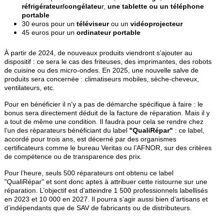
réfrigérateur/congélateu
r,
une tablette ou un téléphone
portable
30 euros pour un
téléviseur
ou un
vidéoprojecteur
45 euros pour un
ordinateur portable
À partir de 2024, de nouveaux produits viendront s’ajouter au
dispositif : ce sera le cas des friteuses, des imprimantes, des robots
de cuisine ou des micro-ondes. En 2025, une nouvelle salve de
produits sera concernée : climatiseurs mobiles, sèche-cheveux,
ventilateurs, etc.
Pour en bénéficier il n'y a pas de démarche spécifique à faire : le
bonus sera directement déduit de la facture de réparation. Mais il y
a tout de même une condition. Il faudra pour cela se rendre chez
l’un des réparateurs bénéficiant du label
"QualiRépar"
: ce label,
accordé pour trois ans, est décerné par des organismes
certificateurs comme le bureau Veritas ou l’AFNOR, sur des critères
de compétence ou de transparence des prix.
Pour l’heure, seuls 500 réparateurs ont obtenu ce label
"QualiRépar" et sont donc aptes à attribuer cette ristourne sur une
réparation. L’objectif est d’atteindre 1 500 professionnels labellisés
en 2023 et 10 000 en 2027. Il pourra s’agir aussi bien d’artisans et
d’indépendants que de SAV de fabricants ou de distributeurs.