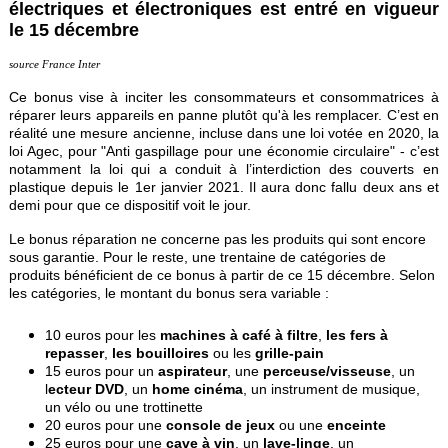
électriques et électroniques est entré en vigueur
le 15 décembre
source France Inter
Ce
bonus vise à inciter les consommateurs et consommatrices à
réparer leurs appareils en panne plutôt qu'à les remplacer. C’est en
réalité une mesure ancienne, incluse dans une loi votée en 2020, la
loi Agec, pour "Anti gaspillage pour une économie circulaire" - c’est
notamment la loi qui a conduit à l’interdiction des couverts en
plastique depuis le 1er janvier 2021. Il aura donc fallu deux ans et
demi pour que ce dispositif voit le jour.
Le bonus réparation ne concerne pas les produits qui sont encore
sous garantie. Pour le reste, une trentaine de catégories de
produits bénéficient de ce bonus à partir de ce 15 décembre. Selon
les catégories, le montant du bonus sera variable :
10 euros pour les
machines à café à filtre
,
les fers à
repasser
,
les bouilloires
ou les
grille-pain
15 euros pour un
aspirateur
, une
perceuse/visseuse
, un
l
ecteur DVD
, un
home cinéma
, un instrument de musique,
un vélo ou une trottinette
20 euros pour une
console de jeux
ou une
enceinte
25 euros pour une
cave à vin
, un
lave-linge
, un