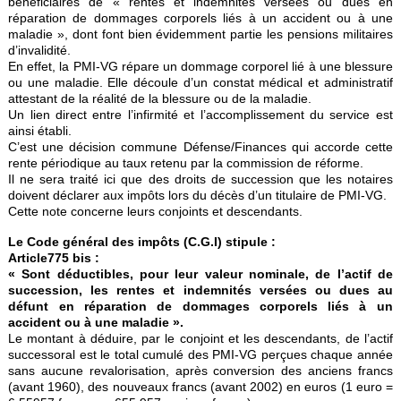
bénéficiaires de « rentes et indemnités versées ou dues en
réparation de dommages corporels liés à un accident ou à une
maladie », dont font bien évidemment partie les pensions militaires
d’invalidité.
En effet, la PMI-VG répare un dommage corporel lié à une blessure
ou une maladie. Elle découle d’un constat médical et administratif
attestant de la réalité de la blessure ou de la maladie.
Un lien direct entre l’infirmité et l’accomplissement du service est
ainsi établi.
C’est une décision commune Défense/Finances qui accorde cette
rente périodique au taux retenu par la commission de réforme.
Il ne sera traité ici que des droits de succession que les notaires
doivent déclarer aux impôts lors du décès d’un titulaire de PMI-VG.
Cette note concerne leurs conjoints et descendants.
Le Code général des impôts (C.G.I) stipule :
Article775 bis :
« Sont déductibles, pour leur valeur nominale, de l’actif de
succession, les rentes et indemnités versées ou dues au
défunt en réparation de dommages corporels liés à un
accident ou à une maladie ».
Le montant à déduire, par le conjoint et les descendants, de l’actif
successoral est le total cumulé des PMI-VG perçues chaque année
sans aucune revalorisation, après conversion des anciens francs
(avant 1960), des nouveaux francs (avant 2002) en euros (1 euro =