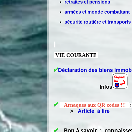
retraites et pensions
armées et monde combattant
sécurité routière et transports
VIE COURANTE
Déclaration des biens immobi
Infos
Arnaques aux QR codes !!!
(
>
Article à lire
Bon à savoir : connaissez