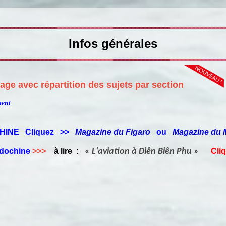
Infos générales
age avec répartition des sujets par section
ment
OCHINE Cliquez >>
Magazine du Figaro
ou
Magazine du
ochine
>>>
à lire
:
«
L'aviation à Diên Biên Phu
»
Cli