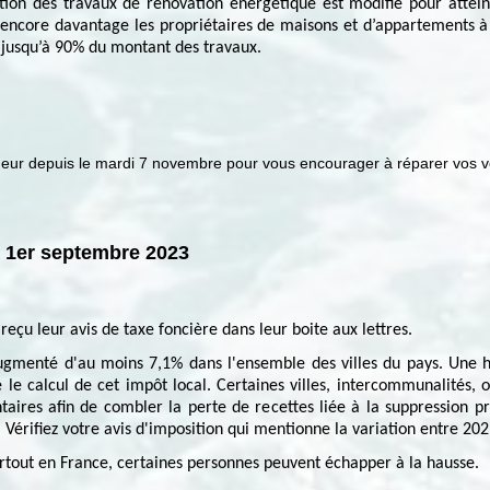
ion des travaux de rénovation énergétique est modifié pour atteind
er encore davantage les propriétaires de maisons et d’appartements à 
r jusqu’à 90% du montant des travaux.
geur depuis le mardi 7 novembre
pour vous encourager à réparer vos 
u 1er septembre 2023
eçu leur avis de taxe foncière dans leur boite aux lettres.
augmenté d'au moins 7,1% dans l'ensemble des villes du pays. Une 
sé le calcul de cet impôt local. Certaines villes, intercommunalités,
ires afin de combler la perte de recettes liée à la suppression pro
Vérifiez votre avis d'imposition qui mentionne la variation entre 202
rtout en France, certaines personnes peuvent échapper à la hausse.