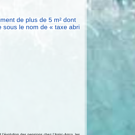
ement de plus de 5 m² dont
e sous le nom de « taxe abri
 l’évolution des pensions chez l’Agirc-Arrco, les