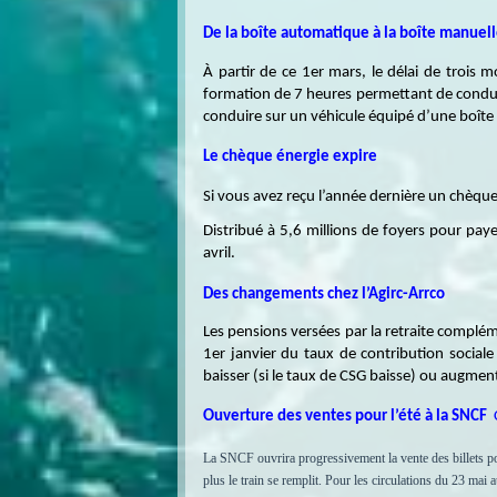
De la boîte automatique à la boîte manuel
À partir de ce 1er mars, le délai de trois 
formation de 7 heures permettant de conduir
conduire sur un véhicule équipé d’une boîte a
Le chèque énergie expire
Si vous avez reçu l’année dernière un chèque é
Distribué à 5,6 millions de foyers pour paye
avril.
Des changements chez l’Agirc-Arrco
Les pensions versées par la retraite compléme
1er janvier du taux de contribution sociale
baisser (si le taux de CSG baisse) ou augmen
Ouverture des ventes pour l’été à la SNCF
La SNCF ouvrira progressivement la vente des billets pour
plus le train se remplit. Pour les circulations du 23 mai 