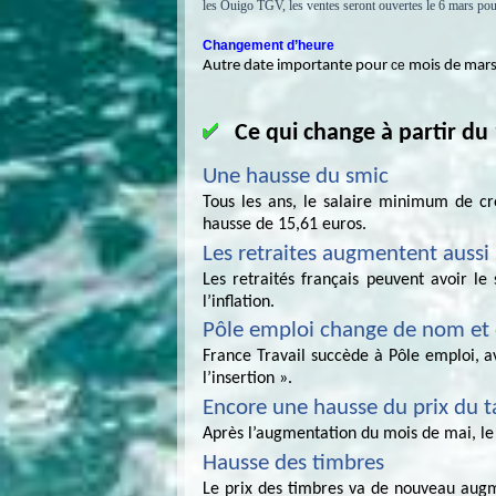
les Ouigo TGV, les ventes seront ouvertes le 6 mars pour l
Changement d’heure
Autre date importante pour
ce
mois de mars 
Ce qui change à partir du 
Une hausse du smic
Tous les ans, le salaire minimum de cro
hausse de 15,61 euros.
Les retraites augmentent aussi
Les retraités français peuvent avoir le
l’inflation.
Pôle emploi change de nom et d
France Travail succède à Pôle emploi, a
l’insertion ».
Encore une hausse du prix du 
Après l’augmentation du mois de mai, le 
Hausse des timbres
Le prix des timbres va de nouveau augme