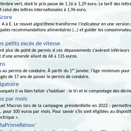
 timbre vert, dont le prix passe de 1,16 à 1,29 euro. Le tarif des le
celui des lettres internationales à 1,96 euro.
Score
 A à E. Le nouvel algorithme transforme l’indicateur en une version p
cipales recommandations alimentaires (…) et guider les consommateurs
es petits excès de vitesse
t plus de point de permis si ces dépassements s’avèrent inférieurs à
t d’une amende allant de 68 à 135 euros.
ans
 au permis de conduire. À partir du 1ᵉʳ janvier, l’âge minimum pour p
âgés de 17 ans de passer le permis de conduire.
igatoire
quels il va bien falloir s’habituer : le tri et le compostage des déche
os par mois
el Macron lors de la campagne présidentielle en 2022 : permettre
l, pour 100 euros par mois. Pour savoir s’ils sont éligibles au disposit
ctrique ».
e MaPrimeRénov’