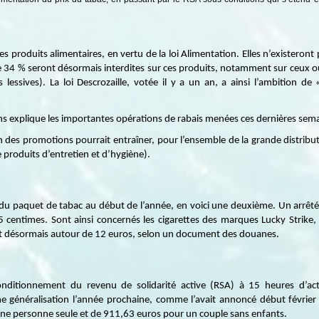
es produits alimentaires, en vertu de la loi Alimentation. Elles n’existeront 
 34 % seront désormais interdites sur ces produits, notamment sur ceux o
 lessives). La loi Descrozaille, votée il y a un an, a ainsi l’ambition de 
 explique les importantes opérations de rabais menées ces dernières semai
ion des promotions pourrait entraîner, pour l’ensemble de la grande distrib
e produits d’entretien et d’hygiène).
 paquet de tabac au début de l’année, en voici une deuxième. Un arrêté pub
 centimes. Sont ainsi concernés les cigarettes des marques Lucky Strike,
nt désormais autour de 12 euros, selon un document des douanes.
nditionnement du revenu de solidarité active (RSA) à 15 heures d’ac
e généralisation l’année prochaine, comme l’avait annoncé début février l
e personne seule et de 911,63 euros pour un couple sans enfants.