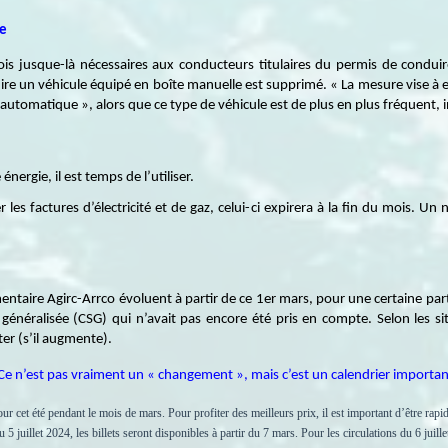
le
mois jusque-là nécessaires aux conducteurs titulaires du permis de condu
e un véhicule équipé en boîte manuelle est supprimé. « La mesure vise à e
utomatique », alors que ce type de véhicule est de plus en plus fréquent, in
nergie, il est temps de l’utiliser.
r les factures d’électricité et de gaz, celui-ci expirera à la fin du mois. 
ntaire Agirc-Arrco évoluent à partir de ce 1er mars, pour une certaine parti
 généralisée (CSG) qui n’avait pas encore été pris en compte. Selon les 
ter (s’il augmente).
Ce n’est pas vraiment un « changement », mais c’est un calendrier importan
 cet été pendant le mois de mars. Pour profiter des meilleurs prix, il est important d’être rapid
au 5 juillet 2024, les billets seront disponibles à partir du 7 mars. Pour les circulations du 6 jui