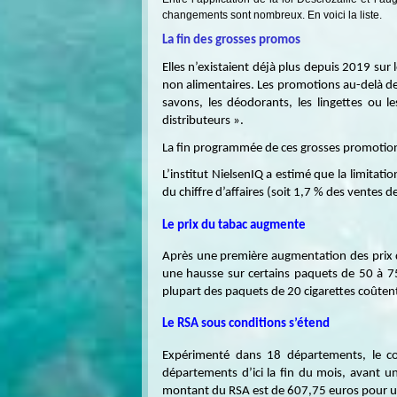
changements sont nombreux. En voici la liste.
La fin des grosses promos
Elles n’existaient déjà plus depuis 2019 sur l
non alimentaires. Les promotions au-delà de
savons, les déodorants, les lingettes ou les
distributeurs ».
La fin programmée de ces grosses promotions
L’institut NielsenIQ a estimé que la limitat
du chiffre d’affaires (soit 1,7 % des ventes d
Le prix du tabac augmente
Après une première augmentation des prix du
une hausse sur certains paquets de 50 à 75
plupart des paquets de 20 cigarettes coûte
Le RSA sous conditions s’étend
Expérimenté dans 18 départements, le co
départements d’ici la fin du mois, avant un
montant du RSA est de 607,75 euros pour un