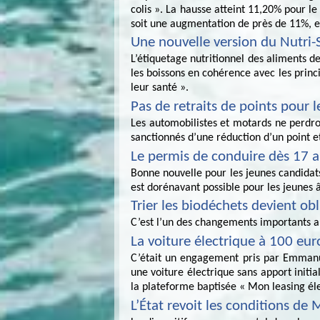
colis ». La hausse atteint 11,20% pour le
soit une augmentation de près de 11%, et 
Une nouvelle version du Nutri-
L’étiquetage nutritionnel des aliments de
les boissons en cohérence avec les prin
leur santé ».
Pas de retraits de points pour l
Les automobilistes et motards ne perdron
sanctionnés d’une réduction d’un point e
Le permis de conduire dès 17 
Bonne nouvelle pour les jeunes candidats
est dorénavant possible pour les jeunes 
Trier les biodéchets devient obl
C’est l’un des changements importants aux
La voiture électrique à 100 eur
C’était un engagement pris par Emmanu
une voiture électrique sans apport initia
la plateforme baptisée « Mon leasing éle
L’État revoit les conditions d