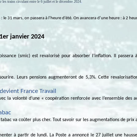
es trains circulant entre le 6 juillet et le décembre 2024
.
: le 31 mars, on passera à l’heure d’été. On avancera d’une heure : à 2 heure
1er janvier 2024
issance (smic) est revalorisé pour absorber l’inflation. Il passera
 sourire. Leurs pensions augmenteront de 5,3%. Cette revalorisati
evient France Travail
vec la volonté d’une « coopération renforcée avec l’ensemble des ac
tabac
tabac va coûter plus cher. Tout savoir sur les augmentations de prix 
nter à partir de lundi. La Poste a annoncé le 27 juillet une hauss