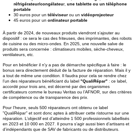
réfrigérateur/congélateu
r,
une tablette ou un téléphone
portable
30 euros pour un
téléviseur
ou un
vidéoprojecteur
45 euros pour un
ordinateur portable
À partir de 2024, de nouveaux produits viendront s’ajouter au
dispositif : ce sera le cas des friteuses, des imprimantes, des robots
de cuisine ou des micro-ondes. En 2025, une nouvelle salve de
produits sera concernée : climatiseurs mobiles, sèche-cheveux,
ventilateurs, etc.
Pour en bénéficier il n'y a pas de démarche spécifique à faire : le
bonus sera directement déduit de la facture de réparation. Mais il y
a tout de même une condition. Il faudra pour cela se rendre chez
l’un des réparateurs bénéficiant du label
"QualiRépar"
: ce label,
accordé pour trois ans, est décerné par des organismes
certificateurs comme le bureau Veritas ou l’AFNOR, sur des critères
de compétence ou de transparence des prix.
Pour l’heure, seuls 500 réparateurs ont obtenu ce label
"QualiRépar" et sont donc aptes à attribuer cette ristourne sur une
réparation. L’objectif est d’atteindre 1 500 professionnels labellisés
en 2023 et 10 000 en 2027. Il pourra s’agir aussi bien d’artisans et
d’indépendants que de SAV de fabricants ou de distributeurs.