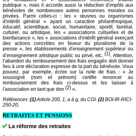
publique », mais il accorde aussi la réduction d'impôts aux
bénévoles de nombreuses autres personnes morales ou
privées. Parmi celles-ci : les « œuvres ou organismes
d'intérêt général » ayant un caractère philanthropique,
éducatif, scientifique, social, humanitaire, sportif, familial,
culturel, ou artistique, les « associations cultuelles et de
bienfaisance », les « associations d'intérêt général exerçant
des actions concrètes en faveur du pluralisme de la
presse », les établissements d'enseignement supérieur ou
(1)
d'enseignement artistique public ou privé, etc.
. Attention,
l'abandon du remboursement des frais engagés doit donner
lieu à une déclaration expresse de la part du bénévole. Vous
pouvez, par exemple, écrire sur la note de frais : « Je
soussigné (nom et prénom) certifie renoncer au
remboursement des frais ci-dessus et les laisser à
(2)
l'association en tant que don
».
Références :
(1)
Article 200, 1, a à g, du CGI.
(2)
BOI-IR-RICI-
250-20.
R
ETRAITES ET PENSIONS
La réforme des retraites