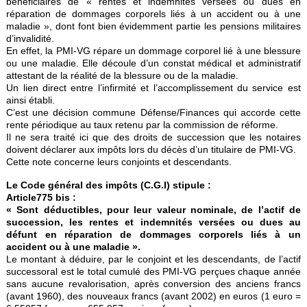
bénéficiaires de « rentes et indemnités versées ou dues en
réparation de dommages corporels liés à un accident ou à une
maladie », dont font bien évidemment partie les pensions militaires
d’invalidité.
En effet, la PMI-VG répare un dommage corporel lié à une blessure
ou une maladie. Elle découle d’un constat médical et administratif
attestant de la réalité de la blessure ou de la maladie.
Un lien direct entre l’infirmité et l’accomplissement du service est
ainsi établi.
C’est une décision commune Défense/Finances qui accorde cette
rente périodique au taux retenu par la commission de réforme.
Il ne sera traité ici que des droits de succession que les notaires
doivent déclarer aux impôts lors du décès d’un titulaire de PMI-VG.
Cette note concerne leurs conjoints et descendants.
Le Code général des impôts (C.G.I) stipule :
Article775 bis :
« Sont déductibles, pour leur valeur nominale, de l’actif de
succession, les rentes et indemnités versées ou dues au
défunt en réparation de dommages corporels liés à un
accident ou à une maladie ».
Le montant à déduire, par le conjoint et les descendants, de l’actif
successoral est le total cumulé des PMI-VG perçues chaque année
sans aucune revalorisation, après conversion des anciens francs
(avant 1960), des nouveaux francs (avant 2002) en euros (1 euro =