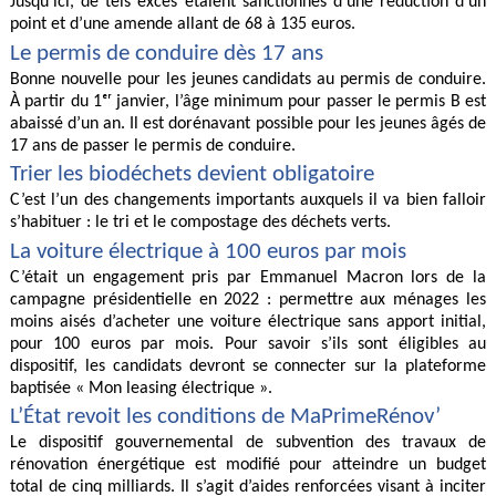
Jusqu’ici, de tels excès étaient sanctionnés d’une réduction d’un
point et d’une amende allant de 68 à 135 euros.
Le permis de conduire dès 17 ans
Bonne nouvelle pour les jeunes candidats au permis de conduire.
À partir du 1ᵉʳ janvier, l’âge minimum pour passer le permis B est
abaissé d’un an. Il est dorénavant possible pour les jeunes âgés de
17 ans de passer le permis de conduire.
Trier les biodéchets devient obligatoire
C’est l’un des changements importants auxquels il va bien falloir
s’habituer : le tri et le compostage des déchets verts.
La voiture électrique à 100 euros par mois
C’était un engagement pris par Emmanuel Macron lors de la
campagne présidentielle en 2022 : permettre aux ménages les
moins aisés d’acheter une voiture électrique sans apport initial,
pour 100 euros par mois. Pour savoir s’ils sont éligibles au
dispositif, les candidats devront se connecter sur la plateforme
baptisée « Mon leasing électrique ».
L’État revoit les conditions de MaPrimeRénov’
Le dispositif gouvernemental de subvention des travaux de
rénovation énergétique est modifié pour atteindre un budget
total de cinq milliards. Il s’agit d’aides renforcées visant à inciter