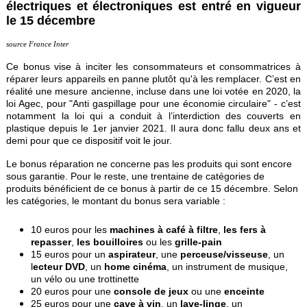
électriques et électroniques est entré en vigueur
le 15 décembre
source France Inter
Ce
bonus vise à inciter les consommateurs et consommatrices à
réparer leurs appareils en panne plutôt qu'à les remplacer. C’est en
réalité une mesure ancienne, incluse dans une loi votée en 2020, la
loi Agec, pour "Anti gaspillage pour une économie circulaire" - c’est
notamment la loi qui a conduit à l’interdiction des couverts en
plastique depuis le 1er janvier 2021. Il aura donc fallu deux ans et
demi pour que ce dispositif voit le jour.
Le bonus réparation ne concerne pas les produits qui sont encore
sous garantie. Pour le reste, une trentaine de catégories de
produits bénéficient de ce bonus à partir de ce 15 décembre. Selon
les catégories, le montant du bonus sera variable :
10 euros pour les
machines à café à filtre
,
les fers à
repasser
,
les bouilloires
ou les
grille-pain
15 euros pour un
aspirateur
, une
perceuse/visseuse
, un
l
ecteur DVD
, un
home cinéma
, un instrument de musique,
un vélo ou une trottinette
20 euros pour une
console de jeux
ou une
enceinte
25 euros pour une
cave à vin
, un
lave-linge
, un