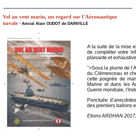
Vol au vent marin, un regard sur l'Aéronautique
navale
-
Amiral Alain OUDOT de DAINVILLE
"
A la suite de la mise 
de compléter votre in
plaisante et exhaustive
">Sous la plume de l’
du Clémenceau et chef
cette poignée de mar
Marine et dans les A
Guerre mondiale, l’Indo
Ponctuée d’anecdotes
des premiers ballons 
Etions ARDHAN 2017,