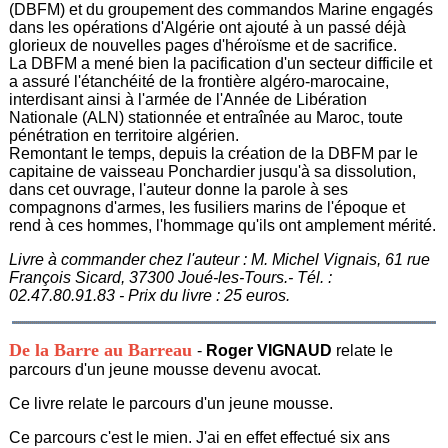
(DBFM) et du groupement des commandos Marine engagés
dans les opérations d'Algérie ont ajouté à un passé déjà
glorieux de nouvelles pages d'héroïsme et de sacrifice.
La DBFM a mené bien la pacification d'un secteur difficile et
a assuré l'étanchéité de la frontière algéro-marocaine,
interdisant ainsi à l'armée de l'Année de Libération
Nationale (ALN) stationnée et entraînée au Maroc, toute
pénétration en territoire algérien.
Remontant le temps, depuis la création de la DBFM par le
capitaine de vaisseau Ponchardier jusqu'à sa dissolution,
dans cet ouvrage, l'auteur donne la parole à ses
compagnons d'armes, les fusiliers marins de l'époque et
rend à ces hommes, l'hommage qu'ils ont amplement mérité.
Livre à commander chez l'auteur : M. Michel Vignais, 61 rue
François Sicard, 37300 Joué-les-Tours.- Tél. :
02.47.80.91.83 - Prix du livre : 25 euros.
De la Barre au Barreau
-
Roger VIGNAUD
relate le
parcours d'un jeune mousse devenu avocat.
Ce livre relate le parcours d'un jeune mousse.
Ce parcours c'est le mien. J'ai en effet effectué six ans