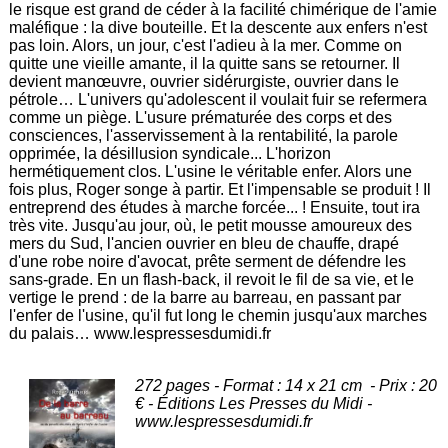
le risque est grand de céder à la facilité chimérique de l'amie
maléfique : la dive bouteille. Et la descente aux enfers n'est
pas loin. Alors, un jour, c'est l'adieu à la mer. Comme on
quitte une vieille amante, il la quitte sans se retourner. Il
devient manœuvre, ouvrier sidérurgiste, ouvrier dans le
pétrole… L'univers qu'adolescent il voulait fuir se refermera
comme un piège. L'usure prématurée des corps et des
consciences, l'asservissement à la rentabilité, la parole
opprimée, la désillusion syndicale... L'horizon
hermétiquement clos. L'usine le véritable enfer. Alors une
fois plus, Roger songe à partir. Et l'impensable se produit ! Il
entreprend des études à marche forcée... ! Ensuite, tout ira
très vite. Jusqu'au jour, où, le petit mousse amoureux des
mers du Sud, l'ancien ouvrier en bleu de chauffe, drapé
d'une robe noire d'avocat, prête serment de défendre les
sans-grade. En un flash-back, il revoit le fil de sa vie, et le
vertige le prend : de la barre au barreau, en passant par
l'enfer de l'usine, qu'il fut long le chemin jusqu'aux marches
du palais… www.lespressesdumidi.fr
272 pages - Format : 14 x 21 cm - Prix : 20
€ - Éditions Les Presses du Midi -
www.lespressesdumidi.fr