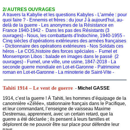
2/ AUTRES OUVRAGES
A travers la Kabylie et les questions Kabyles
-
L’armée : pour
quoi faire ?
-
Ennemis et frères : du jour J à aujourd'hui, au-
delà de la guerre
-
Les anonymes de la Résistance en
France 1940-1942
-
Dans les pas des Résistants
(3
ouvrages) -
Nous, les combattants d'Indochine, 1940-1955
-
Cinq siècles d'opérations extérieures des armées françaises
-
Dictionnaire des opérations extérieures
-
Nos Soldats ces
héros
-
Le COS,histoire des forces spéciales
-
Fumel et
Monsempron Libos : balade en images dans le passé
(2
ouvrages) -
Fumel, une ville, une usine, 1847-2018
-
La
seconde guerre mondiale en Lot-et-Garonne
-
Patrimoine
roman en Lot-et-Garonne
-
La minoterie de Saint-Vite -
Tahiti 1914 – Le vent de guerre
-
Michel GASSE
1914, c’est la guerre ! À Tahiti, les hommes d’équipage de la
canonnière «Zélée», stationnaire français dans le Pacifique,
et leur commandant, l’enseigne de vaisseau Maxime
Destremau, apprennent, avec un certain retard, que la
guerre a été déclarée ; ils pensent à leurs familles et
déplorent de ne pouvoir être sur place pour défendre leur
pays.