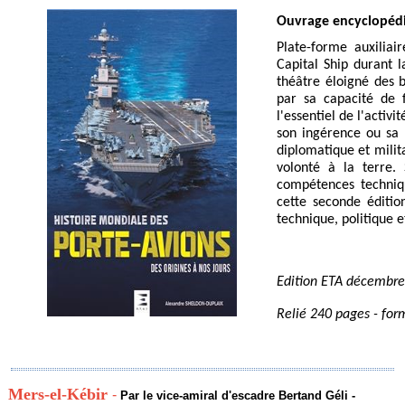
Ouvrage encyclopédiq
Plate-forme auxilia
Capital Ship durant
théâtre éloigné des b
par sa capacité de f
l'essentiel de l'activ
son ingérence ou sa p
diplomatique et milit
volonté à la terre.
compétences techniq
cette seconde édition
technique, politique 
Edition ETA décembre
Relié 240 pages - form
Mers-el-Kébir
-
Par le vice-amiral d'escadre Bertand Géli -