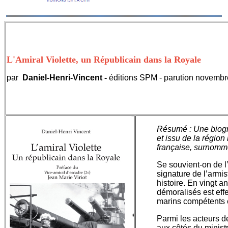
L'Amiral Violette, un Républicain dans la Royale
par
Daniel-Henri-Vincent -
éditions SPM - parution novemb
Résumé : Une biogra
et issu de la régio
française, surnomm
Se souvient-on de l’
signature de l’armi
histoire. En vingt 
démoralisés est ef
marins compétents e
Parmi les acteurs de
aux côtés du minist