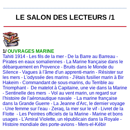
LE SALON DES LECTEURS /1
1/
OUVRAGES MARINE
Tahiti 1914
-
Les fils de la mer
-
De la Barre au Barreau
-
Pirates en eaux somaliennes
-
La Marine française dans le
débarquement en Provence
-
Bruits dans le Monde du
Silence
-
Vagues à l'âme d'un apprenti-marin
-
Résister sur
les mers
-
L'odyssée des marins
-
J'étais fusilier marin à Bir
Hakeim
-
Commandant de sous-marins, du Terrible au
Triomphant
-
De matelot à Capitaine, une vie dans la Marine
-
Sentinelle des mers
-
Vol au vent marin, un regard sur
l'histoire de l'aéronautique navale
-
La marine française
dans la Grande Guerre
-
La Jeanne d'Arc, le dernier voyage
-
Une femme sur l'eau
-
Zeraq, la mer sur le vif
-
Livret de la
Flotte
-
Les Peintres officiels de la Marine
-
Marine et bons
usages
-
L'Amiral Violette, un républicain dans la Royale
-
Histoire mondiale des porte-avions
-
Mers-el-Kébir