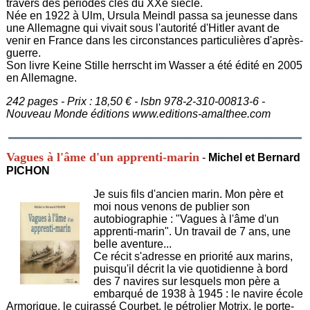
travers des périodes clés du XXe siècle.
Née en 1922 à Ulm, Ursula Meindl passa sa jeunesse dans
une Allemagne qui vivait sous l'autorité d'Hitler avant de
venir en France dans les circonstances particulières d'après-
guerre.
Son livre Keine Stille herrscht im Wasser a été édité en 2005
en Allemagne.
242 pages - Prix : 18,50 € - Isbn 978-2-310-00813-6 -
Nouveau Monde éditions
www.editions-amalthee.com
Vagues à l'âme d'un apprenti-marin
-
Michel et Bernard
PICHON
Je suis fils d'ancien marin. Mon père et
moi nous venons de publier son
autobiographie : "Vagues à l'âme d'un
apprenti-marin". Un travail de 7 ans, une
belle aventure...
Ce récit s'adresse en priorité aux marins,
puisqu'il décrit la vie quotidienne à bord
des 7 navires sur lesquels mon père a
embarqué de 1938 à 1945 : le navire école
Armorique, le cuirassé Courbet, le pétrolier Motrix, le porte-