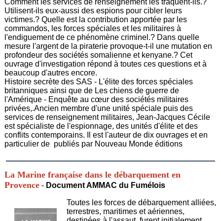
Comment les services de renseignement les traquent-ils.?
Utilisent-ils eux-aussi des espions pour cibler leurs
victimes.? Quelle est la contribution apportée par les
commandos, les forces spéciales et les militaires à
l'endiguement de ce phénomène criminel.? Dans quelle
mesure l'argent de la piraterie provoque-t-il une mutation en
profondeur des sociétés somalienne et kenyane.? Cet
ouvrage d'investigation répond à toutes ces questions et à
beaucoup d'autres encore.
Histoire secrète des SAS - L'élite des forces spéciales
britanniques ainsi que de Les chiens de guerre de
l'Amérique - Enquête au cœur des sociétés militaires
privées,.Ancien membre d'une unité spéciale puis des
services de renseignement militaires, Jean-Jacques Cécile
est spécialiste de l'espionnage, des unités d'élite et des
conflits contemporains. Il est l'auteur de dix ouvrages et en
particulier de publiés par Nouveau Monde éditions
La Marine française dans le débarquement en
Provence
-
Document AMMAC du Fumélois
Toutes les forces de débarquement alliées,
terrestres, maritimes et aériennes,
destinées à l'assaut, furent initialement