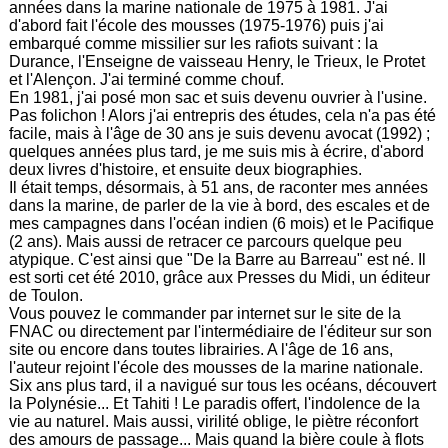
années dans la marine nationale de 1975 à 1981. J'ai
d'abord fait l'école des mousses (1975-1976) puis j'ai
embarqué comme missilier sur les rafiots suivant : la
Durance, l'Enseigne de vaisseau Henry, le Trieux, le Protet
et l'Alençon. J'ai terminé comme chouf.
En 1981, j'ai posé mon sac et suis devenu ouvrier à l'usine.
Pas folichon ! Alors j'ai entrepris des études, cela n'a pas été
facile, mais à l'âge de 30 ans je suis devenu avocat (1992) ;
quelques années plus tard, je me suis mis à écrire, d'abord
deux livres d'histoire, et ensuite deux biographies.
Il était temps, désormais, à 51 ans, de raconter mes années
dans la marine, de parler de la vie à bord, des escales et de
mes campagnes dans l'océan indien (6 mois) et le Pacifique
(2 ans). Mais aussi de retracer ce parcours quelque peu
atypique. C'est ainsi que "De la Barre au Barreau" est né. Il
est sorti cet été 2010, grâce aux Presses du Midi, un éditeur
de Toulon.
Vous pouvez le commander par internet sur le site de la
FNAC ou directement par l'intermédiaire de l'éditeur sur son
site ou encore dans toutes librairies. A l'âge de 16 ans,
l'auteur rejoint l'école des mousses de la marine nationale.
Six ans plus tard, il a navigué sur tous les océans, découvert
la Polynésie... Et Tahiti ! Le paradis offert, l'indolence de la
vie au naturel. Mais aussi, virilité oblige, le piètre réconfort
des amours de passage... Mais quand la bière coule à flots