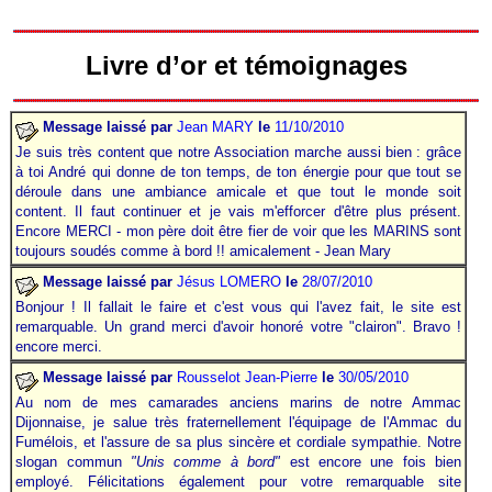
Livre d’or et témoignages
Message laissé par
Jean MARY
le
11/10/2010
Je suis très content que notre Association marche aussi bien
.
: grâce
à toi André qui donne de ton temps, de ton énergie pour que tout se
déroule dans une ambiance amicale et que tout le monde soit
content. Il faut continuer et je vais m'efforcer d'être plus présent.
Encore MERCI - mon père doit être fier de voir que les MARINS sont
toujours soudés comme à bord !! amicalement - Jean Mary
Message laissé par
Jésus LOMERO
le
28/07/2010
Bonjour ! Il fallait le faire et c'est vous qui l'avez fait, le site est
remarquable. Un grand merci d'avoir honoré votre "clairon". Bravo !
encore merci.
Message laissé par
Rousselot Jean-Pierre
le
30/05/2010
Au nom de mes camarades anciens marins de notre Ammac
Dijonnaise, je salue très fraternellement l'équipage de l'Ammac du
Fumélois, et l'assure de sa plus sincère et cordiale sympathie. Notre
slogan commun
"Unis comme à bord"
est encore une fois bien
employé. Félicitations également pour votre remarquable site