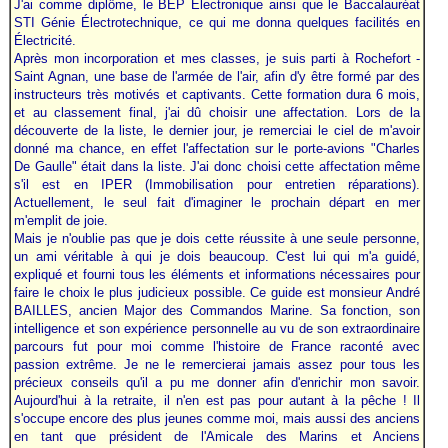
J'ai comme diplôme, le BEP Électronique ainsi que le Baccalauréat
STI Génie Électrotechnique, ce qui me donna quelques facilités en
Électricité.
Après mon incorporation et mes classes, je suis parti à Rochefort -
Saint Agnan, une base de l'armée de l'air, afin d'y être formé par des
instructeurs très motivés et captivants. Cette formation dura 6 mois,
et au classement final, j'ai dû choisir une affectation. Lors de la
découverte de la liste, le dernier jour, je remerciai le ciel de m'avoir
donné ma chance, en effet l'affectation sur le porte-avions "Charles
De Gaulle" était dans la liste. J'ai donc choisi cette affectation même
s'il est en IPER (Immobilisation pour entretien réparations).
Actuellement, le seul fait d'imaginer le prochain départ en mer
m'emplit de joie.
Mais je n'oublie pas que je dois cette réussite à une seule personne,
un ami véritable à qui je dois beaucoup. C'est lui qui m'a guidé,
expliqué et fourni tous les éléments et informations nécessaires pour
faire le choix le plus judicieux possible. Ce guide est monsieur André
BAILLES, ancien Major des Commandos Marine. Sa fonction, son
intelligence et son expérience personnelle au vu de son extraordinaire
parcours fut pour moi comme l'histoire de France raconté avec
passion extrême. Je ne le remercierai jamais assez pour tous les
précieux conseils qu'il a pu me donner afin d'enrichir mon savoir.
Aujourd'hui à la retraite, il n'en est pas pour autant à la pêche ! Il
s'occupe encore des plus jeunes comme moi, mais aussi des anciens
en tant que président de l'Amicale des Marins et Anciens