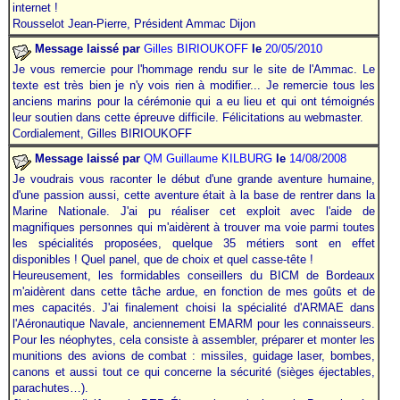
internet
.
!
Rousselot Jean-Pierre, Président Ammac Dijon
Message laissé par
Gilles BIRIOUKOFF
le
20/05/2010
Je vous remercie pour
l'hommage
rendu sur le site de l'Ammac. Le
texte est très bien je n'y vois rien à modifier... Je remercie tous les
anciens marins pour la cérémonie qui a eu lieu et qui ont témoignés
leur soutien dans cette épreuve difficile. Félicitations au webmaster.
Cordialement, Gilles BIRIOUKOFF
Message laissé par
QM Guillaume
KILBURG
le
14/08/2008
Je voudrais vous raconter le début d'une grande aventure humaine,
d'une passion aussi, cette aventure était à la base de rentrer dans la
Marine Nationale. J'ai pu réaliser cet exploit avec l'aide de
magnifiques personnes qui m'aidèrent à trouver ma voie parmi toutes
les spécialités proposées, quelque 35 métiers sont en effet
disponibles ! Quel panel, que de choix et quel casse-tête !
Heureusement, les formidables conseillers du BICM de Bordeaux
m'aidèrent dans cette tâche ardue, en fonction de mes goûts et de
mes capacités. J'ai finalement choisi la spécialité d'ARMAE dans
l'Aéronautique Navale, anciennement EMARM pour les connaisseurs.
Pour les néophytes, cela consiste à assembler, préparer et monter les
munitions des avions de combat : missiles, guidage laser, bombes,
canons et aussi tout ce qui concerne la sécurité (sièges éjectables,
parachutes…).