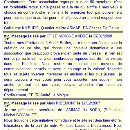
Combattants. Cette association regroupe plus de 80 membres, c'est
un formidable retour sur le passé et à la vie qui s'offre à mes yeux à
chaque rencontre André je tiens à te remercier tout particulièrement
pour tout ce que tu as fait pour moi, j'éprouve un profond respect pour
toi.
Guillaume KILBURG, Quartier Maître ARMAE, PA Charles De Gaulle
Message laissé par
CF LE MOIGNE ANDRÉ
le
07/01/2008
Toutes mes félicitations à André Bailles, et à toute son équipe pour la
création de ce site, qui donne une nouvelle dynamique à une
association que beaucoup croyaient en perte de vitesse ; il n'en est
rien et j'ai pu le vérifier à de nombreuses reprises lors de mes visites
dans le Fumélois. Vous restez au contact des moyens de
communications actuels et avez le courage et la volonté d'aborder
tous les sujets pouvant intéresser les anciens et les plus jeunes ; je
serai toujours à vos côtés pour vous apporter mon soutien, mon
amitié et tout ce que vous pouvez attendre d'un assistant
départemental.
Cordialement, CF (R) André Le Moigne
Message laissé par
Alain RIBEMONT
le
12/12/2007
Je me présente : secrétaire de l'AMMAC du BORN, (Président,
Michel BONVALET).
Nous trouvons cette initiative formidable et le site est déjà bien étoffé,
félicitations de la part de notre Amicale basée à Biscarrosse. Pour