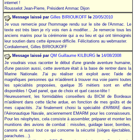
internet
.
!
Rousselot Jean-Pierre, Président Ammac Dijon
Message laissé par
Gilles BIRIOUKOFF
le
20/05/2010
Je vous remercie pour
l'hommage
rendu sur le site de l'Ammac. Le
texte est très bien je n'y vois rien à modifier... Je remercie tous les
anciens marins pour la cérémonie qui a eu lieu et qui ont témoignés
leur soutien dans cette épreuve difficile. Félicitations au webmaster.
Cordialement, Gilles BIRIOUKOFF
Message laissé par
QM Guillaume
KILBURG
le
14/08/2008
Je voudrais vous raconter le début d'une grande aventure humaine,
d'une passion aussi, cette aventure était à la base de rentrer dans la
Marine Nationale. J'ai pu réaliser cet exploit avec l'aide de
magnifiques personnes qui m'aidèrent à trouver ma voie parmi toutes
les spécialités proposées, quelque 35 métiers sont en effet
disponibles ! Quel panel, que de choix et quel casse-tête !
Heureusement, les formidables conseillers du BICM de Bordeaux
m'aidèrent dans cette tâche ardue, en fonction de mes goûts et de
mes capacités. J'ai finalement choisi la spécialité d'ARMAE dans
l'Aéronautique Navale, anciennement EMARM pour les connaisseurs.
Pour les néophytes, cela consiste à assembler, préparer et monter les
munitions des avions de combat : missiles, guidage laser, bombes,
canons et aussi tout ce qui concerne la sécurité (sièges éjectables,
parachutes…).