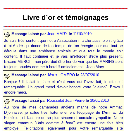
Livre d’or et témoignages
Message laissé par
Jean MARY
le
11/10/2010
Je suis très content que notre Association marche aussi bien
.
: grâce
à toi André qui donne de ton temps, de ton énergie pour que tout se
déroule dans une ambiance amicale et que tout le monde soit
content. Il faut continuer et je vais m'efforcer d'être plus présent.
Encore MERCI - mon père doit être fier de voir que les MARINS sont
toujours soudés comme à bord !! amicalement - Jean Mary
Message laissé par
Jésus LOMERO
le
28/07/2010
Bonjour ! Il fallait le faire et c'est vous qui l'avez fait, le site est
remarquable. Un grand merci d'avoir honoré votre "clairon". Bravo !
encore merci.
Message laissé par
Rousselot Jean-Pierre
le
30/05/2010
Au nom de mes camarades anciens marins de notre Ammac
Dijonnaise, je salue très fraternellement l'équipage de l'Ammac du
Fumélois, et l'assure de sa plus sincère et cordiale sympathie. Notre
slogan commun
"Unis comme à bord"
est encore une fois bien
employé. Félicitations également pour votre remarquable site