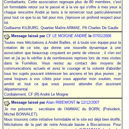
Combattants. Cette association regroupe plus de 80 membres, c'est
un formidable retour sur le passé et à la vie qui s'offre à mes yeux à
chaque rencontre André je tiens à te remercier tout particulièrement
pour tout ce que tu as fait pour moi, j'éprouve un profond respect pour
toi.
Guillaume KILBURG, Quartier Maître ARMAE, PA Charles De Gaulle
Message laissé par
CF LE MOIGNE ANDRÉ
le
07/01/2008
Toutes mes félicitations à André Bailles, et à toute son équipe pour la
création de ce site, qui donne une nouvelle dynamique à une
association que beaucoup croyaient en perte de vitesse ; il n'en est
rien et j'ai pu le vérifier à de nombreuses reprises lors de mes visites
dans le Fumélois. Vous restez au contact des moyens de
communications actuels et avez le courage et la volonté d'aborder
tous les sujets pouvant intéresser les anciens et les plus jeunes ; je
serai toujours à vos côtés pour vous apporter mon soutien, mon
amitié et tout ce que vous pouvez attendre d'un assistant
départemental.
Cordialement, CF (R) André Le Moigne
Message laissé par
Alain RIBEMONT
le
12/12/2007
Je me présente : secrétaire de l'AMMAC du BORN, (Président,
Michel BONVALET).
Nous trouvons cette initiative formidable et le site est déjà bien étoffé,
félicitations de la part de notre Amicale basée à Biscarrosse. Pour