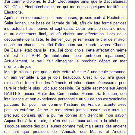
J'ai comme diplôme, le BEP Électronique ainsi que le Baccalauréat
STI Génie Électrotechnique, ce qui me donna quelques facilités en
Électricité.
Après mon incorporation et mes classes, je suis parti à Rochefort -
Saint Agnan, une base de l'armée de l'air, afin d'y être formé par des
instructeurs très motivés et captivants. Cette formation dura 6 mois,
et au classement final, j'ai dû choisir une affectation. Lors de la
découverte de la liste, le dernier jour, je remerciai le ciel de m'avoir
donné ma chance, en effet l'affectation sur le porte-avions "Charles
De Gaulle" était dans la liste. J'ai donc choisi cette affectation même
s'il est en IPER (Immobilisation pour entretien réparations).
Actuellement, le seul fait d'imaginer le prochain départ en mer
m'emplit de joie.
Mais je n'oublie pas que je dois cette réussite à une seule personne,
un ami véritable à qui je dois beaucoup. C'est lui qui m'a guidé,
expliqué et fourni tous les éléments et informations nécessaires pour
faire le choix le plus judicieux possible. Ce guide est monsieur André
BAILLES, ancien Major des Commandos Marine. Sa fonction, son
intelligence et son expérience personnelle au vu de son extraordinaire
parcours fut pour moi comme l'histoire de France raconté avec
passion extrême. Je ne le remercierai jamais assez pour tous les
précieux conseils qu'il a pu me donner afin d'enrichir mon savoir.
Aujourd'hui à la retraite, il n'en est pas pour autant à la pêche ! Il
s'occupe encore des plus jeunes comme moi, mais aussi des anciens
en tant que président de l'Amicale des Marins et Anciens