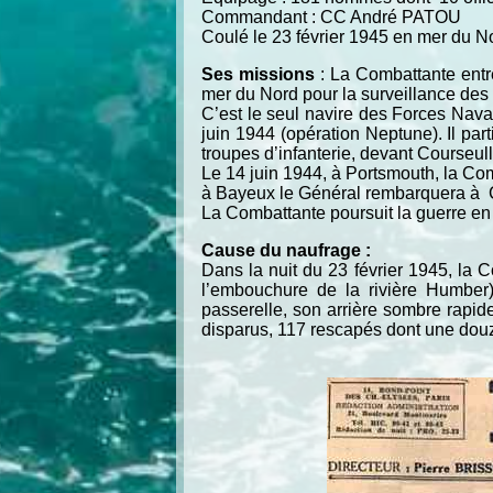
Commandant : CC André PATOU
Coulé le 23 février 1945 en mer du N
Ses missions
: La Combattante entr
mer du Nord pour la surveillance des 
C’est le seul navire des Forces Nav
juin 1944 (opération Neptune). Il p
troupes d’infanterie, devant Courseul
Le 14 juin 1944, à Portsmouth, la Co
à Bayeux le Général rembarquera à 
La Combattante poursuit la guerre en
Cause du naufrage :
Dans la nuit du 23 février 1945, la 
l’embouchure de la rivière Humber
passerelle, son arrière sombre rapid
disparus, 117 rescapés dont une dou