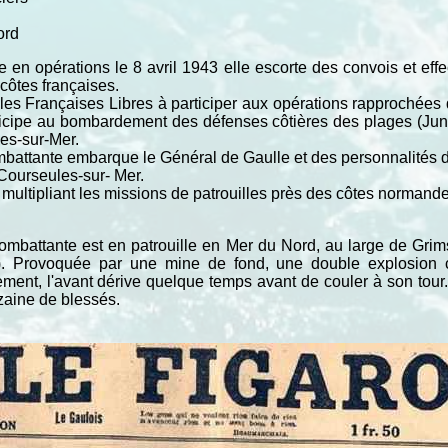
ord
e en opérations le 8 avril 1943 elle escorte des convois et eff
côtes françaises.
ales Françaises Libres à participer aux opérations rapprochée
articipe au bombardement des défenses côtières des plages (J
les-sur-Mer.
mbattante embarque le Général de Gaulle et des personnalités d
Courseules-sur- Mer.
 multipliant les missions de patrouilles près des côtes norman
Combattante est en patrouille en Mer du Nord, au large de Grims
). Provoquée par une mine de fond, une double explosion c
ement, l'avant dérive quelque temps avant de couler à son tour
zaine de blessés.