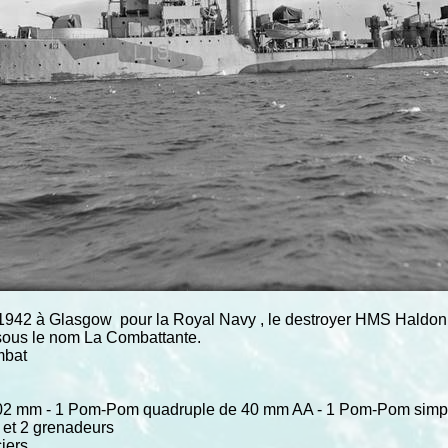
il 1942 à Glasgow pour la Royal Navy , le destroyer HMS Haldo
r sous le nom La Combattante.
mbat
102 mm - 1 Pom-Pom quadruple de 40 mm AA - 1 Pom-Pom simple
M et 2 grenadeurs
iers