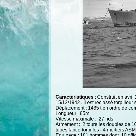
Caractéristiques
: Construit en avr
15/12/1942 . Il est reclassé torpilleu
Déplacement : 1435 t en ordre de co
Longueur : 85m
Vitesse maximale : 27 nds
Armement : 2 tourelles doubles de 
tubes lance-torpilles - 4 mortiers AS
Equipage : 181 hommes dont 10 offic